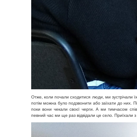
Отже, коли почали сходитися люди, ми зустрічали ї
потім можна було подзвонити або заїхати до них. 
поки вони чекали своєї черги. А ми тимчасом співа
певний час ми ще раз відвідали це село. Приїхали 