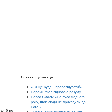
Останні публікації
«Ти ще будеш проповідувати!»
Перемініться відновою розуму
Павло Смаль: «Не було жодного
року, щоб люди не приходили до
Бога!»
уди б не
«Мамо, якщо прилетить ракета, і