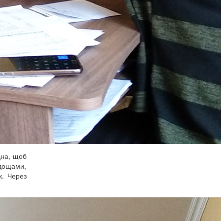
дна, щоб
одощами,
к. Через