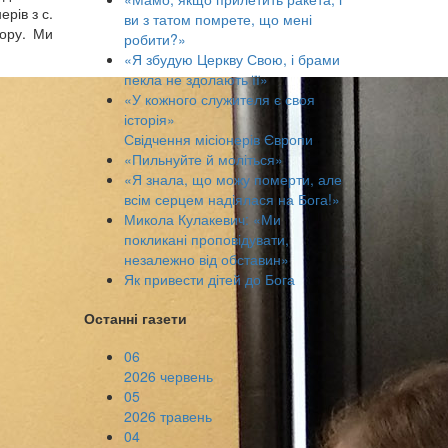
рів з с.
ви з татом помрете, що мені
зору. Ми
робити?»
«Я збудую Церкву Свою, і брами
пекла не здолають її»
«У кожного служителя є своя
історія»
Свідчення місіонерів Європи
«Пильнуйте й моліться»
«Я знала, що можу померти, але
всім серцем надіялася на Бога!»
Микола Кулакевич: «Ми
покликані проповідувати,
незалежно від обставин»
Як привести дітей до Бога
Останні газети
06
2026 червень
05
2026 травень
04