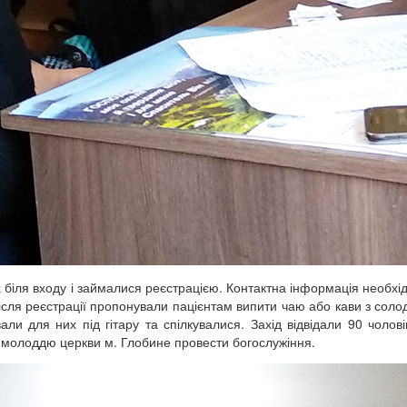
х біля входу і займалися реєстрацією. Контактна інформація необхі
Після реєстрації пропонували пацієнтам випити чаю або кави з сол
ли для них під гітару та спілкувалися. Захід відвідали 90 чолові
з молоддю церкви м. Глобине провести богослужіння.