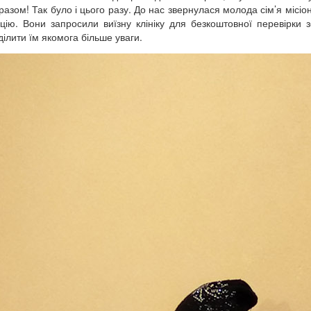
зом! Так було і цього разу. До нас звернулася молода сім’я місіоне
цію. Вони запросили виїзну клініку для безкоштовної перевірки 
ділити їм якомога більше уваги.