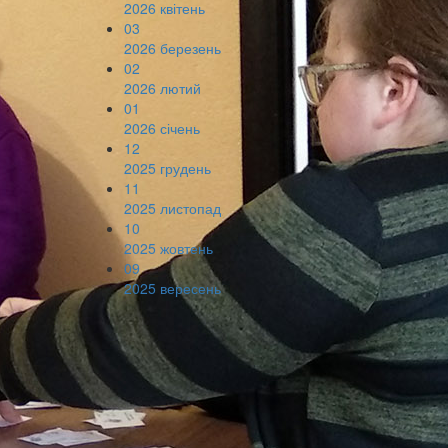
2026 квітень
03
2026 березень
02
2026 лютий
01
2026 січень
12
2025 грудень
11
2025 листопад
10
2025 жовтень
09
2025 вересень