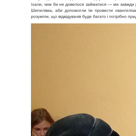
їхали, чим би не довелося займатися — ми завжди ра
Шепелівка, аби допомогли їм провести євангеліза
розуміли, що відвідувачів буде багато і потрібно при