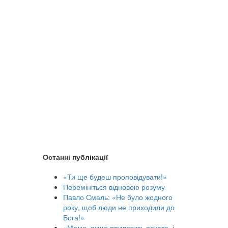
Останні публікації
«Ти ще будеш проповідувати!»
Перемініться відновою розуму
Павло Смаль: «Не було жодного
року, щоб люди не приходили до
Бога!»
«Мамо, якщо прилетить ракета, і