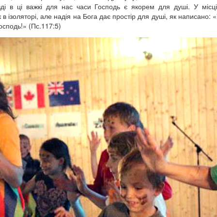
ді в ці важкі для нас часи Господь є якорем для душі. У місц
в ізоляторі, але надія на Бога дає простір для душі, як написано: «
осподь!» (Пс.117:5)