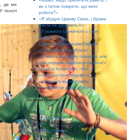
і, де ми
ви з татом помрете, що мені
У тісноті
робити?»
«Я збудую Церкву Свою, і брами
пекла не здолають її»
«У кожного служителя є своя
історія»
Свідчення місіонерів Європи
«Пильнуйте й моліться»
«Я знала, що можу померти, але
всім серцем надіялася на Бога!»
Микола Кулакевич: «Ми
покликані проповідувати,
незалежно від обставин»
Як привести дітей до Бога
Останні газети
06
2026 червень
05
2026 травень
04