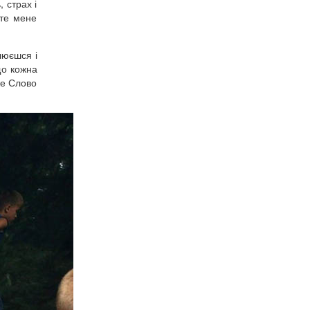
 страх і
йте мене
люєшся і
що кожна
же Слово