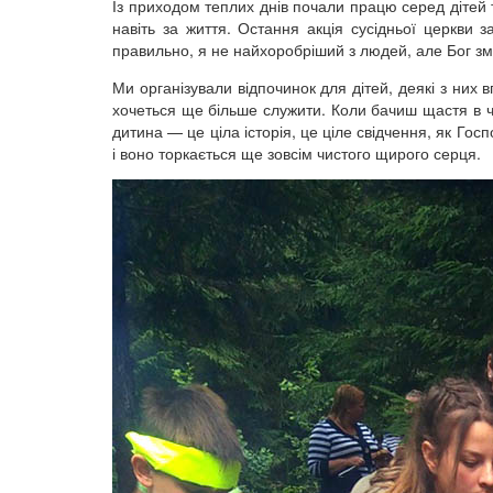
Із приходом теплих днів почали працю серед дітей та
навіть за життя. Остання акція сусідньої церкви 
правильно, я не найхоробріший з людей, але Бог змі
Ми організували відпочинок для дітей, деякі з них
хочеться ще більше служити. Коли бачиш щастя в ч
дитина — це ціла історія, це ціле свідчення, як 
і воно торкається ще зовсім чистого щирого серця.