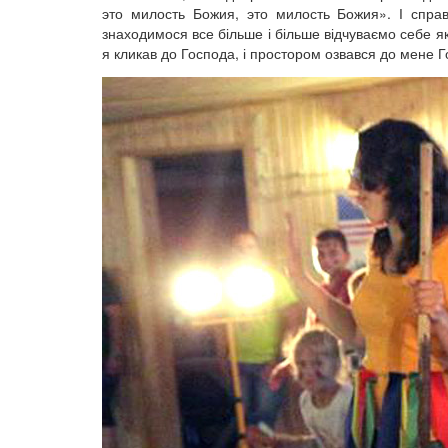
это милость Божия, это милость Божия». І справ
знаходимося все більше і більше відчуваємо себе як 
я кликав до Господа, і простором озвався до мене Г