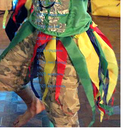
2026 квітень
03
2026 березень
02
2026 лютий
01
2026 січень
12
2025 грудень
11
2025 листопад
10
2025 жовтень
09
2025 вересень