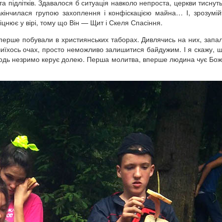
 підлітків. Здавалося б ситуація навколо непроста, церкви тиснуть,
закінчилася групою захоплення і конфіскацією майна… І, зрозумі
цнює у вірі, тому що Він — Щит і Скеля Спасіння.
 вперше побували в християнських таборах. Дивлячись на них, запа
иїхось очах, просто неможливо залишитися байдужим. І я скажу, 
Господь незримо керує долею. Перша молитва, вперше людина чує Бо