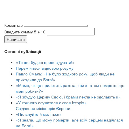
Коментар
Введите сумму 5 + 10
Написати
Останні публікації
«Ти ще будеш проповідувати!»
Перемініться відновою розуму
Павло Смаль: «Не було жодного року, щоб люди не
приходили до Бога!»
«Мамо, якщо прилетить ракета, і ви з татом помрете, що
мені робити?»
«Я збудую Церкву Свою, і брами пекла не здолають її»
«У кожного служителя є своя історія»
Свідчення місіонерів Європи
«Пильнуйте й моліться»
«Я знала, що можу померти, але всім серцем надіялася
на Бога!»