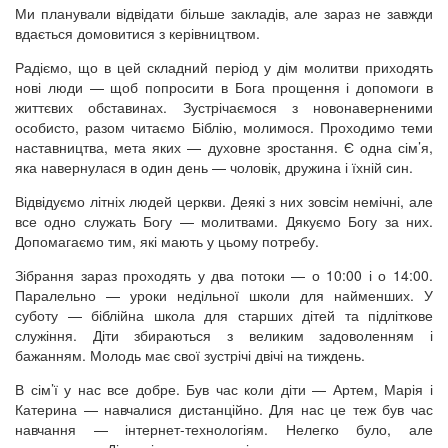
Ми планували відвідати більше закладів, але зараз не завжди
вдається домовитися з керівництвом.
Радіємо, що в цей складний період у дім молитви приходять
нові люди — щоб попросити в Бога прощення і допомоги в
життєвих обставинах. Зустрічаємося з новонаверненими
особисто, разом читаємо Біблію, молимося. Проходимо теми
наставництва, мета яких — духовне зростання. Є одна сім’я,
яка навернулася в один день — чоловік, дружина і їхній син.
Відвідуємо літніх людей церкви. Деякі з них зовсім немічні, але
все одно служать Богу — молитвами. Дякуємо Богу за них.
Допомагаємо тим, які мають у цьому потребу.
Зібрання зараз проходять у два потоки — о 10:00 і о 14:00.
Паралельно — уроки недільної школи для найменших. У
суботу — біблійна школа для старших дітей та підліткове
служіння. Діти збираються з великим задоволенням і
бажанням. Молодь має свої зустрічі двічі на тиждень.
В сім’ї у нас все добре. Був час коли діти — Артем, Марія і
Катерина — навчалися дистанційно. Для нас це теж був час
навчання — інтернет-технологіям. Нелегко було, але