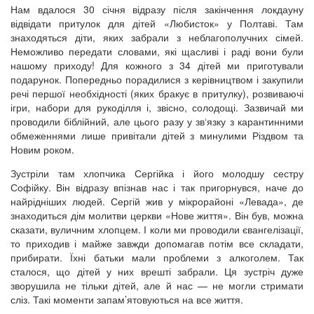
Нам вдалося 30 січня відразу після закінчення локдауну
відвідати притулок для дітей «Любисток» у Полтаві. Там
знаходяться діти, яких забрали з неблагополучних сімей.
Неможливо передати словами, які щасливі і раді вони були
нашому приходу! Для кожного з 34 дітей ми приготували
подарунок. Попередньо порадилися з керівництвом і закупили
речі першої необхідності (яких бракує в притулку), розвиваючі
ігри, набори для рукоділля і, звісно, солодощі. Зазвичай ми
проводили біблійний, але цього разу у зв‘язку з карантинними
обмеженнями лише привітали дітей з минулими Різдвом та
Новим роком.
Зустріли там хлопчика Сергійка і його молодшу сестру
Софійку. Він відразу впізнав нас і так пригорнувся, наче до
найрідніших людей. Сергій жив у мікрорайоні «Левада», де
знаходиться дім молитви церкви «Нове життя». Він був, можна
сказати, вуличним хлопцем. І коли ми проводили євангелізації,
то приходив і майже завжди допомагав потім все складати,
прибирати. Їхні батьки мали проблеми з алкоголем. Так
сталося, що дітей у них врешті забрали. Ця зустріч дуже
зворушила не тільки дітей, але й нас — не могли стримати
сліз. Такі моменти запам’ятовуються на все життя.