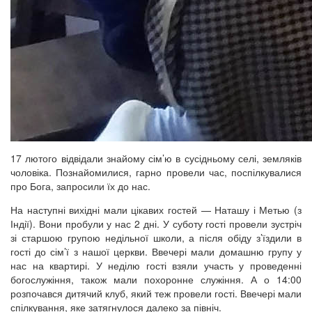
17 лютого відвідали знайому сім’ю в сусідньому селі, земляків
чоловіка. Познайомилися, гарно провели час, поспілкувалися
про Бога, запросили їх до нас.
На наступні вихідні мали цікавих гостей — Наташу і Метью (з
Індії). Вони пробули у нас 2 дні. У суботу гості провели зустріч
зі старшою групою недільної школи, а після обіду з’їздили в
гості до сім’ї з нашої церкви. Ввечері мали домашню групу у
нас на квартирі. У неділю гості взяли участь у проведенні
богослужіння, також мали похоронне служіння. А о 14:00
розпочався дитячий клуб, який теж провели гості. Ввечері мали
спілкування, яке затягнулося далеко за північ.