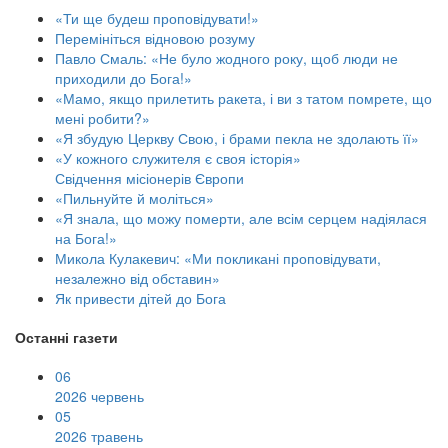
«Ти ще будеш проповідувати!»
Перемініться відновою розуму
Павло Смаль: «Не було жодного року, щоб люди не
приходили до Бога!»
«Мамо, якщо прилетить ракета, і ви з татом помрете, що
мені робити?»
«Я збудую Церкву Свою, і брами пекла не здолають її»
«У кожного служителя є своя історія»
Свідчення місіонерів Європи
«Пильнуйте й моліться»
«Я знала, що можу померти, але всім серцем надіялася
на Бога!»
Микола Кулакевич: «Ми покликані проповідувати,
незалежно від обставин»
Як привести дітей до Бога
Останні газети
06
2026 червень
05
2026 травень