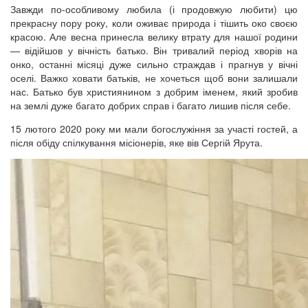
Завжди по-особливому любила (і продовжую любити) цю
прекрасну пору року, коли оживає природа і тішить око своєю
красою. Але весна принесла велику втрату для нашої родини
— відійшов у вічність батько. Він тривалий період хворів на
онко, останні місяці дуже сильно страждав і прагнув у вічні
оселі. Важко ховати батьків, не хочеться щоб вони залишали
нас. Батько був християнином з добрим іменем, який зробив
на землі дуже багато добрих справ і багато лишив після себе.
15 лютого 2020 року ми мали богослужіння за участі гостей, а
після обіду спілкування місіонерів, яке вів Сергій Ярута.