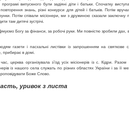
 програмі випускного були задіяні діти і батьки. Спочатку виступа
 повторення знань, різні конкурси для дітей і батьків. Потім вруча
дарунки. Потім співали місіонери, ми з дружиною сказали заключну 
и там дитячі зустрічі.
куємо Богу за фінанси, за робочі руки. Ми повністю зробили дах, 
дям газети і пасхальні листівки із запрошенням на святкове с
е, прибирає в домі.
ас, церква організувала з’їзд усіх місіонерів із с. Кідри. Разом
ерів із нашого села служать по різних областях України і за її ме
проповідувати Боже Слово.
ласть, уривок з листа