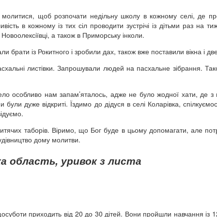
а молитися, щоб розпочати недільну школу в кожному селі, де п
ість в кожному із тих сіл проводити зустрічі із дітьми раз на ти
Новоолексіївці, а також в Приморську інколи.
 брати із Рокитного і зробили дах, також вже поставили вікна і две
асхальні листівки. Запрошували людей на пасхальне зібрання. Та
село особливо нам запам’яталось, адже не було жодної хати, де з
 були дуже відкриті. Їздимо до дідуся в селі Коларівка, спілкуємос
відуємо.
итячих таборів. Віримо, що Бог буде в цьому допомагати, але по
удівництво дому молитви.
ка область, уривок з листа
осуботи приходить від 20 до 30 дітей. Вони пройшли навчання із 12