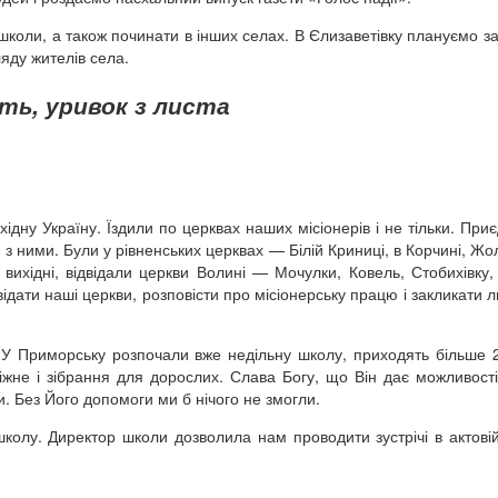
школи, а також починати в інших селах. В Єлизаветівку плануємо з
яду жителів села.
ть, уривок з листа
хідну Україну. Їздили по церквах наших місіонерів і не тільки. При
м з ними. Були у рівненських церквах — Білій Криниці, в Корчині, Жо
 вихідні, відвідали церкви Волині — Мочулки, Ковель, Стобихівку,
ідвідати наші церкви, розповісти про місіонерську працю і закликати
. У Приморську розпочали вже недільну школу, приходять більше 2
діжне і зібрання для дорослих. Слава Богу, що Він дає можливості
. Без Його допомоги ми б нічого не змогли.
школу. Директор школи дозволила нам проводити зустрічі в актовій