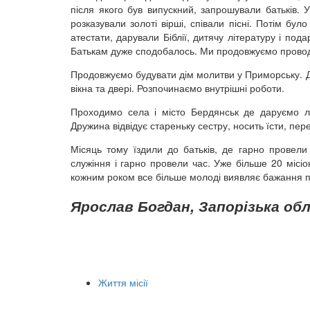
після якого був випускний, запрошували батьків. У
розказували золоті вірші, співали пісні. Потім було
атестати, дарували Біблії, дитячу літературу і по
Батькам дуже сподобалось. Ми продовжуємо проводит
Продовжуємо будувати дім молитви у Приморську. Дя
вікна та двері. Розпочинаємо внутрішні роботи.
Проходимо села і місто Бердянськ де даруємо лю
Дружина відвідує стареньку сестру, носить їсти, пер
Місяць тому їздили до батьків, де гарно провели ч
служіння і гарно провели час. Уже більше 20 місіон
кожним роком все більше молоді виявляє бажання 
Ярослав Богдан, Запорізька об
Життя місії