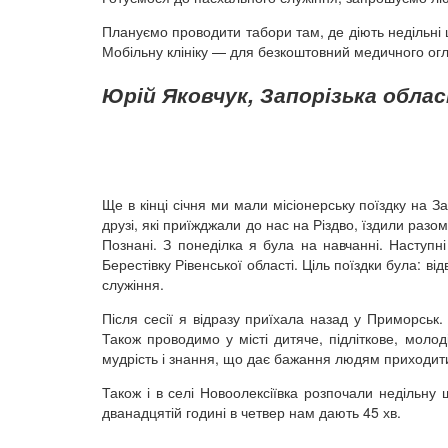
Плануємо проводити табори там, де діють недільні 
Мобільну клініку — для безкоштовний медичного огл
Юрій Яковчук, Запорізька облас
Ще в кінці січня ми мали місіонерську поїздку на За
друзі, які приїжджали до нас на Різдво, їздили разо
Познані. З понеділка я була на навчанні. Наступні
Берестівку Рівенської області. Ціль поїздки була: в
служіння.
Після сесії я відразу приїхала назад у Приморськ
Також проводимо у місті дитяче, підліткове, моло
мудрість і знання, що дає бажання людям приходити
Також і в селі Новоолексіївка розпочали недільну 
дванадцятій годині в четвер нам дають 45 хв.