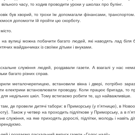
 вільного часу, то ходив проводити уроки у школах про булінг.
вік був хворий, то трохи їм допомагали фінансами, транспортом.
аємося допомогти їй пройти цю скорботу.
місто.
, на вулиці можна побачити багато людей, які наводять лад біля б
итячих майданчиках із своїми дітьми і внуками.
асхальне служіння людей, роздавали газети. А взагалі у нас нем
льки багато різних справ.
крили металочерепицею, встановили вікна і двері, потрібно зара
ти електрики встановлювати проводку. Коли працює бригада, то п
оки для недільних шкіл. Тому встигаємо робити те, що найважливіше.
там, де провели дитячі табори: в Приморську (у п'ятницю), в Новоол
 суботу). Також у четвер на проходить підліткове у Приморську, а в п
служіння, на яке приходять дорослі, підлітки, молодь і навіть діти
 орендуємо.
ей і роздаємо пасхальний випуск газети «Голос надії».