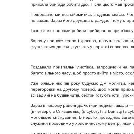
приїхала бригада робити дах. Після цього мав трохи
Нещодавно ми познайомитись з однією сім’єю. Чоло
не вижив. Зараз його дружина страждає і тому стар
Також з місіонерами робили прибирання при в’їзді у 
Зараз у нас вже тепло і красиво, цвітуть тюльпани
скупляються до свят, гуляють у парках і серверах, д
Роздавали привітальні листівки, запрошуючи на п
багато вільного часу, щоб просто вийти в місто, оскі
Уже більше ніж пів року будуємо дім молитви, на
перегородки на другому поверсі, щоб могли приїха
всі задіяні на будівництві, сестри готують їсти і ур
Зараз в нашому районі діє чотири недільні школи — 
(в четвер), в Єлизаветівці (в суботу) і в Банівці (в
молодіжне спілкування. В неділю проводимо загальне 
служіння проводимо у християнському центрі, який
Готуємося до пасхального служіння, запрошуємо люд