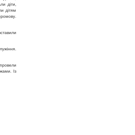
ли діти,
ли дітям
промову.
вставили
лужіння.
 провели
жами. Із