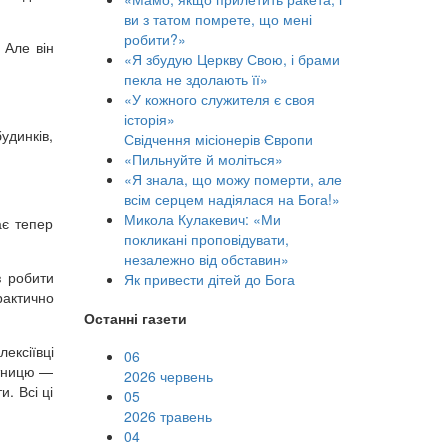
ви з татом помрете, що мені
робити?»
 Але він
«Я збудую Церкву Свою, і брами
пекла не здолають її»
«У кожного служителя є своя
історія»
удинків,
Свідчення місіонерів Європи
«Пильнуйте й моліться»
«Я знала, що можу померти, але
всім серцем надіялася на Бога!»
Микола Кулакевич: «Ми
ає тепер
покликані проповідувати,
незалежно від обставин»
з робити
Як привести дітей до Бога
рактично
Останні газети
ексіївці
06
'ятницю —
2026 червень
. Всі ці
05
2026 травень
04