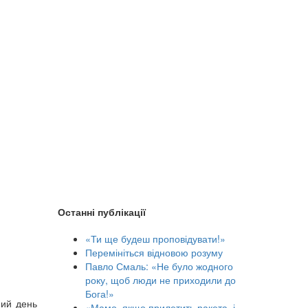
Останні публікації
«Ти ще будеш проповідувати!»
Перемініться відновою розуму
Павло Смаль: «Не було жодного
року, щоб люди не приходили до
Бога!»
ний день
«Мамо, якщо прилетить ракета, і