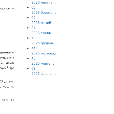
2026 квітень
03
апросити
2026 березень
02
2026 лютий
01
2026 січень
12
2025 грудень
11
єдналися
2025 листопад
лудську і
10
 а також
2025 жовтень
 людей до
09
2025 вересень
0 дітей.
, кошти,
 залі. О