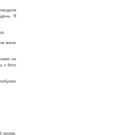
роводили
ждень. Я
рі.
кож мали
 нами не
ь з його
требуємо
 уроків,