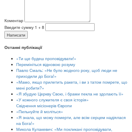
Коментар
Введите сумму 1 + 8
Написати
Останні публікації
«Ти ще будеш проповідувати!»
Перемініться відновою розуму
Павло Смаль: «Не було жодного року, щоб люди не
приходили до Бога!»
«Мамо, якщо прилетить ракета, і ви з татом помрете, що
мені робити?»
«Я збудую Церкву Свою, і брами пекла не здолають її»
«У кожного служителя є своя історія»
Свідчення місіонерів Європи
«Пильнуйте й моліться»
«Я знала, що можу померти, але всім серцем надіялася
на Бога!»
Микола Кулакевич: «Ми покликані проповідувати,