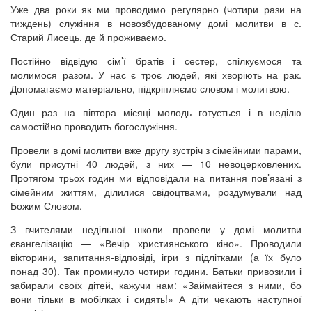
Уже два роки як ми проводимо регулярно (чотири рази на
тиждень) служіння в новозбудованому домі молитви в с.
Старий Лисець, де й проживаємо.
Постійно відвідую сім’ї братів і сестер, спілкуємося та
молимося разом. У нас є троє людей, які хворіють на рак.
Допомагаємо матеріально, підкріпляємо словом і молитвою.
Один раз на півтора місяці молодь готується і в неділю
самостійно проводить богослужіння.
Провели в домі молитви вже другу зустріч з сімейними парами,
були присутні 40 людей, з них — 10 невоцерковлених.
Протягом трьох годин ми відповідали на питання пов’язані з
сімейним життям, ділилися свідоцтвами, роздумували над
Божим Словом.
З вчителями недільної школи провели у домі молитви
євангелізацію — «Вечір християнського кіно». Проводили
вікторини, запитання-відповіді, ігри з підлітками (а їх було
понад 30). Так проминуло чотири години. Батьки привозили і
забирали своїх дітей, кажучи нам: «Займайтеся з ними, бо
вони тільки в мобілках і сидять!» А діти чекають наступної