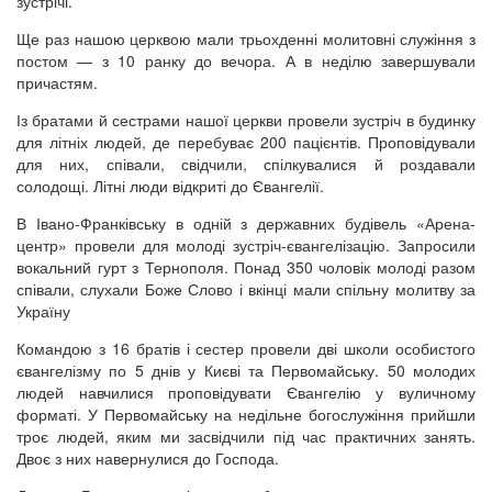
зустрічі.
Ще раз нашою церквою мали трьохденні молитовні служіння з
постом — з 10 ранку до вечора. А в неділю завершували
причастям.
Із братами й сестрами нашої церкви провели зустріч в будинку
для літніх людей, де перебуває 200 пацієнтів. Проповідували
для них, співали, свідчили, спілкувалися й роздавали
солодощі. Літні люди відкриті до Євангелії.
В Івано-Франківську в одній з державних будівель «Арена-
центр» провели для молоді зустріч-євангелізацію. Запросили
вокальний гурт з Тернополя. Понад 350 чоловік молоді разом
співали, слухали Боже Слово і вкінці мали спільну молитву за
Україну
Командою з 16 братів і сестер провели дві школи особистого
євангелізму по 5 днів у Києві та Первомайську. 50 молодих
людей навчилися проповідувати Євангелію у вуличному
форматі. У Первомайську на недільне богослужіння прийшли
троє людей, яким ми засвідчили під час практичних занять.
Двоє з них навернулися до Господа.