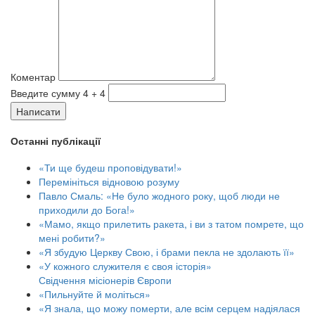
Коментар
Введите сумму 4 + 4
Написати
Останні публікації
«Ти ще будеш проповідувати!»
Перемініться відновою розуму
Павло Смаль: «Не було жодного року, щоб люди не
приходили до Бога!»
«Мамо, якщо прилетить ракета, і ви з татом помрете, що
мені робити?»
«Я збудую Церкву Свою, і брами пекла не здолають її»
«У кожного служителя є своя історія»
Свідчення місіонерів Європи
«Пильнуйте й моліться»
«Я знала, що можу померти, але всім серцем надіялася