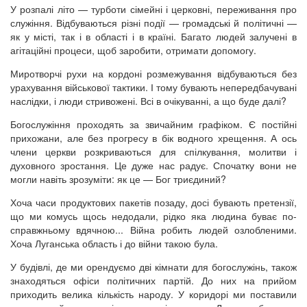
У розпалі літо — турботи сімейні і церковні, переживання про
служіння. Відбуваються різні події — громадські й політичні —
як у місті, так і в області і в країні. Багато людей залучені в
агітаційні процеси, щоб заробити, отримати допомогу.
Миротворчі рухи на кордоні розмежування відбуваються без
урахування військової тактики. І тому бувають непередбачувані
наслідки, і люди стривожені. Всі в очікуванні, а що буде далі?
Богослужіння проходять за звичайним графіком. Є постійні
прихожани, але без прогресу в бік водного хрещення. А ось
члени церкви розкриваються для спілкування, молитви і
духовного зростання. Це дуже нас радує. Спочатку вони не
могли навіть зрозуміти: як це — Бог триєдиний?
Хоча часи продуктових пакетів позаду, досі бувають претензії,
що ми комусь щось недодали, рідко яка людина буває по-
справжньому вдячною... Війна робить людей озлобленими.
Хоча Луганська область і до війни такою була.
У будівлі, де ми орендуємо дві кімнати для богослужінь, також
знаходяться офіси політичних партій. До них на прийом
приходить велика кількість народу. У коридорі ми поставили