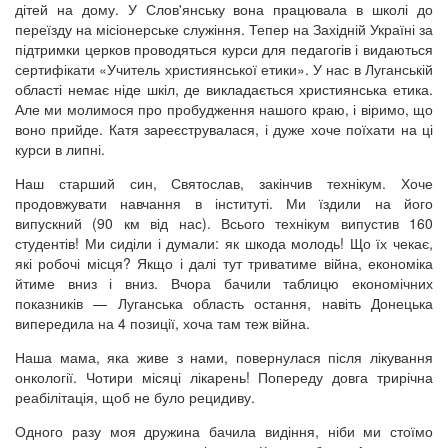
дітей на дому. У Слов'янську вона працювала в школі до
переїзду на місіонерське служіння. Тепер на Західній Україні за
підтримки церков проводяться курси для педагогів і видаються
сертифікати «Учитель християнської етики». У нас в Луганській
області немає ніде шкіл, де викладається християнська етика.
Але ми молимося про пробудження нашого краю, і віримо, що
воно прийде. Катя зареєструвалася, і дуже хоче поїхати на ці
курси в липні.
Наш старший син, Святослав, закінчив технікум. Хоче
продовжувати навчання в інституті. Ми їздили на його
випускний (90 км від нас). Всього технікум випустив 160
студентів! Ми сиділи і думали: як шкода молодь! Що їх чекає,
які робочі місця? Якщо і далі тут триватиме війна, економіка
йтиме вниз і вниз. Вчора бачили таблицю економічних
показників — Луганська область остання, навіть Донецька
випередила на 4 позиції, хоча там теж війна.
Наша мама, яка живе з нами, повернулася після лікування
онкології. Чотири місяці лікарень! Попереду довга трирічна
реабілітація, щоб не було рецидиву.
Одного разу моя дружина бачила видіння, ніби ми стоїмо