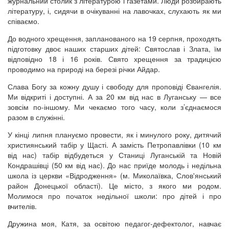
журнальний столик з літературою і газетами. Люди розбирають
літературу, і, сидячи в очікуванні на лавочках, слухають як ми
співаємо.
До водного хрещення, запланованого на 19 серпня, проходять
підготовку двоє наших старших дітей: Святослав і Злата, їм
відповідно 18 і 16 років. Свято хрещення за традицією
проводимо на природі на березі річки Айдар.
Слава Богу за кожну душу і свободу для проповіді Євангелія.
Ми відкриті і доступні. А за 20 км від нас в Луганську — все
зовсім по-іншому. Ми чекаємо того часу, коли з’єднаємося
разом в служінні.
У кінці липня плануємо провести, як і минулого року, дитячий
християнський табір у Щасті. А замість Петропавлівки (10 км
від нас) табір відбудеться у Станиці Луганській та Новій
Кондрашівці (50 км від нас). До нас приїде молодь і недільна
школа із церкви «Відродження» (м. Миколаївка, Слов'янський
район Донецької області). Це місто, з якого ми родом.
Молимося про початок недільної школи: про дітей і про
вчителів.
Дружина моя, Катя, за освітою педагог-дефектолог, навчає