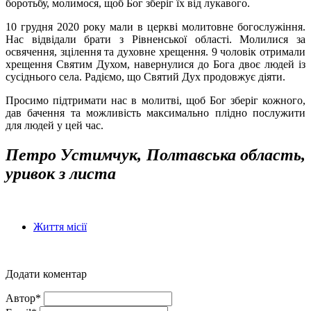
боротьбу, молимося, щоб Бог зберіг їх від лукавого.
10 грудня 2020 року мали в церкві молитовне богослужіння.
Нас відвідали брати з Рівненської області. Молилися за
освячення, зцілення та духовне хрещення. 9 чоловік отримали
хрещення Святим Духом, навернулися до Бога двоє людей із
сусіднього села. Радіємо, що Святий Дух продовжує діяти.
Просимо підтримати нас в молитві, щоб Бог зберіг кожного,
дав бачення та можливість максимально плідно послужити
для людей у цей час.
Петро Устимчук, Полтавська область,
уривок з листа
Життя місії
Додати коментар
Автор*