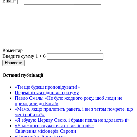
Email*
Коментар
Введите сумму 1 + 6
Написати
Останні публікації
«Ти ще будеш проповідувати!»
Перемініться відновою розуму
Павло Смаль: «Не було жодного року, щоб люди не
приходили до Бога!»
«Мамо, якщо прилетить ракета, і ви з татом помрете, що
мені робити?»
«Я збудую Церкву Свою, і брами пекла не здолають її»
«У кожного служителя є своя історія»
Свідчення місіонерів Європи
«Пильнуйте й моліться»