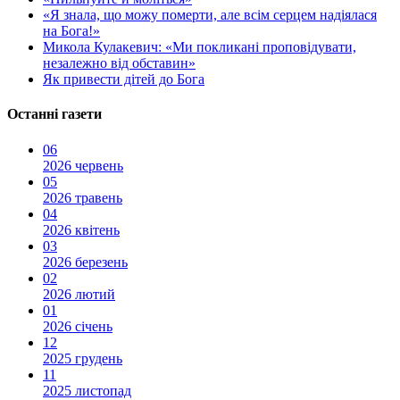
«Я знала, що можу померти, але всім серцем надіялася
на Бога!»
Микола Кулакевич: «Ми покликані проповідувати,
незалежно від обставин»
Як привести дітей до Бога
Останні газети
06
2026 червень
05
2026 травень
04
2026 квітень
03
2026 березень
02
2026 лютий
01
2026 січень
12
2025 грудень
11
2025 листопад