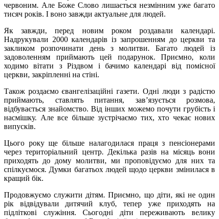
червоним. Але Боже Слово лишається незмінним уже багато
тисяч років. І воно завжди актуальне для людей.
Як завжди, перед новим роком роздавали календарі.
Надрукували 2000 календарів із запрошенням до церкви та
закликом розпочинати день з молитви. Багато людей із
задоволенням приймають цей подарунок. Приємно, коли
ходимо вітати з Різдвом і бачимо календарі від помісної
церкви, закріпленні на стіні.
Також роздаємо євангелізаційні газети. Одні люди з радістю
приймають, ставлять питання, зав’язується розмова,
відбувається знайомство. Від інших можемо почути грубість і
насмішку. Але все більше зустрічаємо тих, хто чекає нових
випусків.
Цього року ще більше налагодилася праця з пенсіонерами
через територіальний центр. Декілька разів на місяць вони
приходять до дому молитви, ми проповідуємо для них та
спілкуємося. Думки багатьох людей щодо церкви змінилася в
кращий бік.
Продовжуємо служити дітям. Приємно, що діти, які не один
рік відвідували дитячий клуб, тепер уже приходять на
підліткові служіння. Сьогодні діти переживають велику