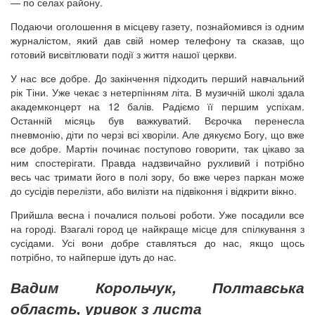
— по селах району.
Подаючи оголошення в місцеву газету, познайомився із одним
журналістом, який дав свій номер телефону та сказав, що
готовий висвітлювати події з життя нашої церкви.
У нас все добре. До закінчення підходить перший навчальний
рік Тіни. Уже чекає з нетерпінням літа. В музичній школі здала
академконцерт на 12 балів. Радіємо її першим успіхам.
Останній місяць був важкуватий. Вєрочка перенесла
пневмонію, діти по черзі всі хворіли. Але дякуємо Богу, що вже
все добре. Мартін починає поступово говорити, так цікаво за
ним спостерігати. Правда надзвичайно рухливий і потрібно
весь час тримати його в полі зору, бо вже через паркан може
до сусідів перелізти, або вилізти на підвіконня і відкрити вікно.
Прийшла весна і почалися польові роботи. Уже посадили все
на городі. Взагалі город це найкраще місце для спілкування з
сусідами. Усі вони добре ставляться до нас, якщо щось
потрібно, то найперше ідуть до нас.
Вадим Корольчук, Полтавська
область, уривок з листа