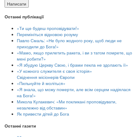
Написати
Останні публікації
«Ти ще будеш проповідувати!»
Перемініться відновою розуму
Павло Смаль: «Не було жодного року, щоб люди не
приходили до Бога!»
«Мамо, якщо прилетить ракета, і ви з татом помрете, що
мені робити?»
«Я збудую Церкву Свою, і брами пекла не здолають її»
«У кожного служителя є своя історія»
Свідчення місіонерів Європи
«Пильнуйте й моліться»
«Я знала, що можу померти, але всім серцем надіялася
на Бога!»
Микола Кулакевич: «Ми покликані проповідувати,
незалежно від обставин»
Як привести дітей до Бога
Останні газети