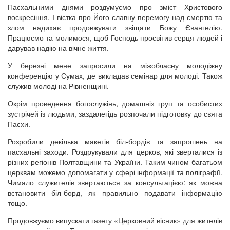
Пасхальними днями роздумуємо про зміст Христового
воскресіння. І вістка про Його славну перемогу над смертю та
злом надихає продовжувати звіщати Божу Євангелію.
Працюємо та молимося, щоб Господь просвітив серця людей і
дарував надію на вічне життя.
У березні мене запросили на міжобласну молодіжну
конференцію у Сумах, де викладав семінар для молоді. Також
служив молоді на Рівненщині.
Окрім проведення богослужінь, домашніх груп та особистих
зустрічей із людьми, заздалегідь розпочали підготовку до свята
Пасхи.
Розробили декілька макетів біл-бордів та запрошень на
пасхальні заходи. Роздрукували для церков, які зверталися із
різних регіонів Полтавщини та України. Таким чином багатьом
церквам можемо допомагати у сфері інформації та поліграфії.
Чимало служителів звертаються за консультацією: як можна
встановити біл-борд, як правильно подавати інформацію
тощо.
Продовжуємо випускати газету «Церковний вісник» для жителів