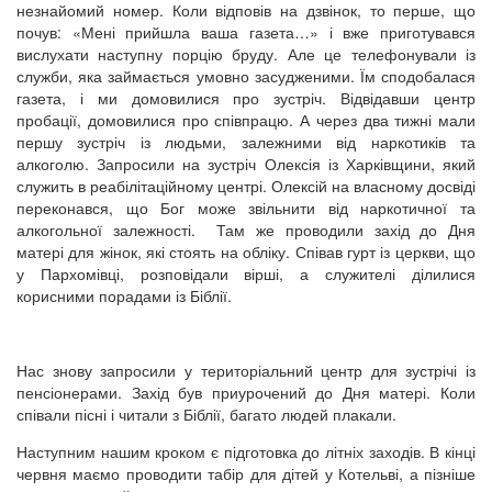
незнайомий номер. Коли відповів на дзвінок, то перше, що
почув: «Мені прийшла ваша газета…» і вже приготувався
вислухати наступну порцію бруду. Але це телефонували із
служби, яка займається умовно засудженими. Їм сподобалася
газета, і ми домовилися про зустріч. Відвідавши центр
пробації, домовилися про співпрацю. А через два тижні мали
першу зустріч із людьми, залежними від наркотиків та
алкоголю. Запросили на зустріч Олексія із Харківщини, який
служить в реабілітаційному центрі. Олексій на власному досвіді
переконався, що Бог може звільнити від наркотичної та
алкогольної залежності. Там же проводили захід до Дня
матері для жінок, які стоять на обліку. Співав гурт із церкви, що
у Пархомівці, розповідали вірші, а служителі ділилися
корисними порадами із Біблії.
Нас знову запросили у територіальний центр для зустрічі із
пенсіонерами. Захід був приурочений до Дня матері. Коли
співали пісні і читали з Біблії, багато людей плакали.
Наступним нашим кроком є підготовка до літніх заходів. В кінці
червня маємо проводити табір для дітей у Котельві, а пізніше