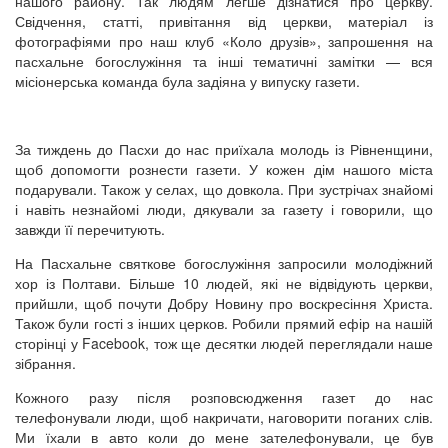
нашого району. Так людям легше дізнатися про церкву.
Свідчення, статті, привітання від церкви, матеріал із
фотографіями про наш клуб «Коло друзів», запрошення на
пасхальне богослужіння та інші тематичні замітки — вся
місіонерська команда була задіяна у випуску газети.
За тиждень до Пасхи до нас приїхала молодь із Рівненщини,
щоб допомогти рознести газети. У кожен дім нашого міста
подарували. Також у селах, що довкола. При зустрічах знайомі
і навіть незнайомі люди, дякували за газету і говорили, що
завжди її перечитують.
На Пасхальне святкове богослужіння запросили молодіжний
хор із Полтави. Більше 10 людей, які не відвідують церкви,
прийшли, щоб почути Добру Новину про воскресіння Христа.
Також були гості з інших церков. Робили прямий ефір на нашій
сторінці у Facebook, тож ще десятки людей переглядали наше
зібрання.
Кожного разу після розповсюдження газет до нас
телефонували люди, щоб накричати, наговорити поганих слів.
Ми їхали в авто коли до мене зателефонували, це був