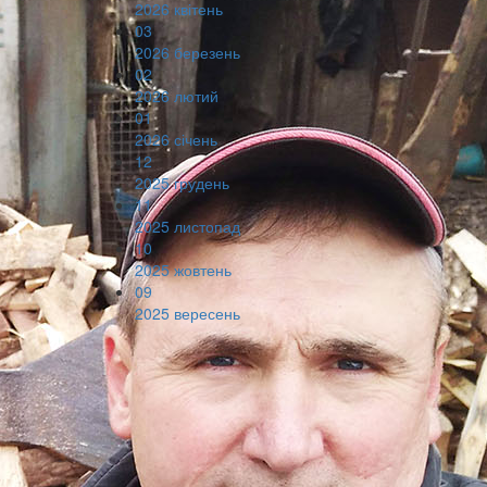
2026 квітень
03
2026 березень
02
2026 лютий
01
2026 січень
12
2025 грудень
11
2025 листопад
10
2025 жовтень
09
2025 вересень