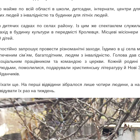
о майже по всій області в школи, дитсадки, інтернати, центри для
их людей з інвалідністю та будинки для літніх людей.
 дитячих садках по селах району. Із цим же спектаклем служили
ахід в будинку культури в передмісті Кролевця. Місцеві місіонери
 дітей.
 постійно запрошує провести різноманітні заходи. Їздимо в ці села 
ченим сім’ям, багатодітним, людям з інвалідністю. Голова дав с
соціальним працівником та командою з церкви. Кожній родині
з людьми, помолилися, подарували християнську літературу й Нові З
йданчиків.
иїхати ще. На перші відвідини зібралося лише чотири людини, а на
ідувати їх раз на тиждень.