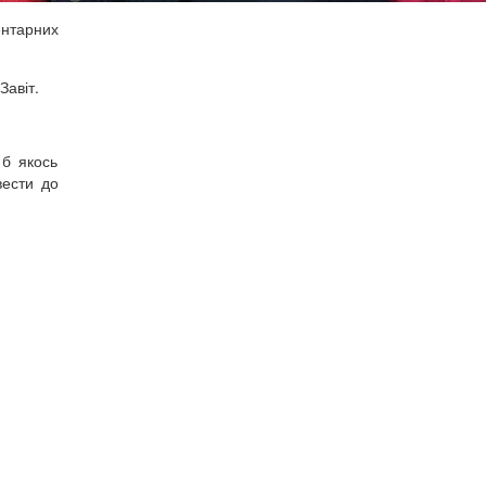
ентарних
Завіт.
 б якось
вести до