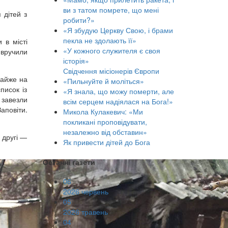
ви з татом помрете, що мені
 дітей з
робити?»
«Я збудую Церкву Свою, і брами
пекла не здолають її»
 в місті
«У кожного служителя є своя
 вручили
історія»
Свідчення місіонерів Європи
майже на
«Пильнуйте й моліться»
писок із
«Я знала, що можу померти, але
 завезли
всім серцем надіялася на Бога!»
аповіти.
Микола Кулакевич: «Ми
покликані проповідувати,
незалежно від обставин»
 другі —
Як привести дітей до Бога
Останні газети
06
2026 червень
05
2026 травень
04