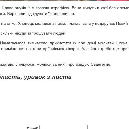
я і двоє онуків із м’язовою атрофією. Вони живуть в хаті без елем
ги. Вирішили відвідувати їх періодично.
на онко. Хлопець молився з нами, плакав, взяв у подарунок Новий 
оскільки нікуди запрошувати людей.
Намагаємося тимчасово прихистити їх при домі молитви і хоча
приміщення на території міської лікарні. Але його треба ще при
магаю, спілкуюся, молюся за них і проповідую Євангелію.
ласть, уривок з листа
Email*