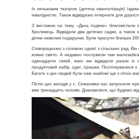
Із ляльковим театром (дитяча євангелізація) їздим
інвалідністю. Також відвідуємо інтернати для доросл
З виставою на тему «День подяки» благовістили в
Кролевець. Відвідали два дитячих садки, а також з
дітям невеликі подарунки. Були присутні близько 200
Співпрацюємо з головою однієї з сільських рад. Він
кожне свято. А недавно послужили там малозабезпе
одинадцяти сімей, яких ми відвідали разом із 
продуктовий набір, одяг, іграшки. Поспілкувалися 
Багато з цих людей були нам знайомі ще з літніх ма
Після цих заходів у с. Семенівка нас запросили пр
вже тринадцять чоловік. Домовилися, що будемо відв