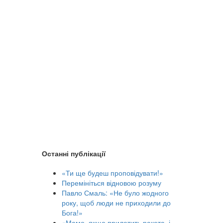
Останні публікації
«Ти ще будеш проповідувати!»
Перемініться відновою розуму
Павло Смаль: «Не було жодного
року, щоб люди не приходили до
Бога!»
«Мамо, якщо прилетить ракета, і