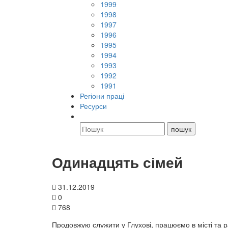
1999
1998
1997
1996
1995
1994
1993
1992
1991
Регіони праці
Ресурси
Одинадцять сімей
31.12.2019
0
768
Продовжую служити у Глухові, працюємо в місті та ра