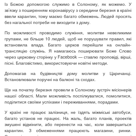
Із Божою допомогою служимо в Солоному, як можемо. У
зв’язку з поширенням коронавірусу з середини березня в країні
ввели карантин, тому маємо багато обмежень. Людей просять
без нагальної потреби не виходити з дому.
По можливості проводимо служіння, молитви невеликими
групами, не більше 10 людей, щоб не порушувати правил, які
встановила влада. Багато церков перейшли на онлайн-
трансляцію служінь. Я намагаюсь поширювати Боже Слово
через церковну сторінку у Facebook — ставлю проповіді, вірші,
пісні. Благовістимо, використовуючи новітні методи.
Допомагав на будівництві дому молитви у Царичанці.
Встановлювали поручні на балконі та сходах.
Ще на початку березня провели в Солоному зустріч місіонерів
нашої області. Мали можливість поспілкуватися, помолитися,
поділитися своїми успіхами і переживаннями, порадами.
У країні не працює залізниця, не їздять міжміські автобуси,
багато установ не працює. На жаль, багато планів, проектів
змушені відмінити, або перенести на час, коли завершиться
карантин. З обмеженнями працюють магазини, ринки.