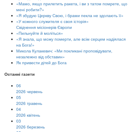
«Мамо, якщо прилетить ракета, і ви з татом помрете, що
мені робити?»
«Я збудую Церкву Свою, і брами пекла не здолають її»
«У кожного служителя є своя історія»
Свідчення місіонерів Європи
«Пильнуйте й моліться»
«Я знала, що можу померти, але всім серцем надіялася
на Бога!»
Микола Кулакевич: «Ми покликані проповідувати,
незалежно від обставин»
Як привести дітей до Бога
Останні газети
06
2026 червень
05
2026 травень
04
2026 квітень
03
2026 березень