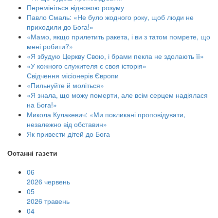
Перемініться відновою розуму
Павло Смаль: «Не було жодного року, щоб люди не
приходили до Бога!»
«Мамо, якщо прилетить ракета, і ви з татом помрете, що
мені робити?»
«Я збудую Церкву Свою, і брами пекла не здолають її»
«У кожного служителя є своя історія»
Свідчення місіонерів Європи
«Пильнуйте й моліться»
«Я знала, що можу померти, але всім серцем надіялася
на Бога!»
Микола Кулакевич: «Ми покликані проповідувати,
незалежно від обставин»
Як привести дітей до Бога
Останні газети
06
2026 червень
05
2026 травень
04