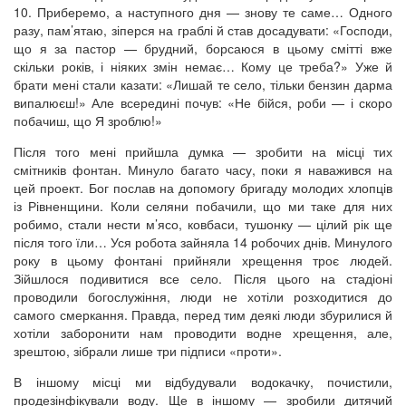
10. Приберемо, а наступного дня — знову те саме… Одного
разу, пам’ятаю, зіперся на граблі й став досадувати: «Господи,
що я за пастор — брудний, борсаюся в цьому смітті вже
скільки років, і ніяких змін немає… Кому це треба?» Уже й
брати мені стали казати: «Лишай те село, тільки бензин дарма
випалюєш!» Але всередині почув: «Не бійся, роби — і скоро
побачиш, що Я зроблю!»
Після того мені прийшла думка — зробити на місці тих
смітників фонтан. Минуло багато часу, поки я наважився на
цей проект. Бог послав на допомогу бригаду молодих хлопців
із Рівненщини. Коли селяни побачили, що ми таке для них
робимо, стали нести м’ясо, ковбаси, тушонку — цілий рік ще
після того їли… Уся робота зайняла 14 робочих днів. Минулого
року в цьому фонтані прийняли хрещення троє людей.
Зійшлося подивитися все село. Після цього на стадіоні
проводили богослужіння, люди не хотіли розходитися до
самого смеркання. Правда, перед тим деякі люди збурилися й
хотіли заборонити нам проводити водне хрещення, але,
зрештою, зібрали лише три підписи «проти».
В іншому місці ми відбудували водокачку, почистили,
продезінфікували воду. Ще в іншому — зробили дитячий