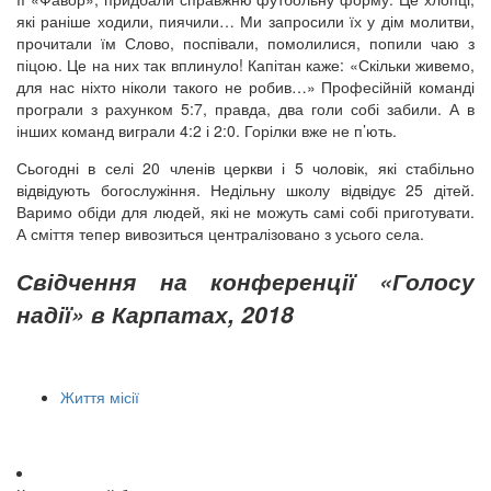
які раніше ходили, пиячили… Ми запросили їх у дім молитви,
прочитали їм Слово, поспівали, помолилися, попили чаю з
піцою. Це на них так вплинуло! Капітан каже: «Скільки живемо,
для нас ніхто ніколи такого не робив…» Професійній команді
програли з рахунком 5:7, правда, два голи собі забили. А в
інших команд виграли 4:2 і 2:0. Горілки вже не п’ють.
Сьогодні в селі 20 членів церкви і 5 чоловік, які стабільно
відвідують богослужіння. Недільну школу відвідує 25 дітей.
Варимо обіди для людей, які не можуть самі собі приготувати.
А сміття тепер вивозиться централізовано з усього села.
Свідчення на конференції «Голосу
надії» в Карпатах, 2018
Життя місії