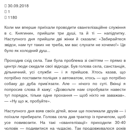
30.09.2018
1
1180
Коли ми вперше приїхали проводити євангелізаційне служіння
в с. Княгинин, прийшли три душі, та й ті — напідпитку.
Наступного дня прийшли дві жінки й сказали: «Забирайтеся
звідси, нам тут таких не треба, ми вас слухати не хочемо!» Це
було як холодний душ...
Проходив схід села. Там була проблема зі сміттям — прямо в
центрі люди скидали свої відходи. Був голова села, санстанція,
дільничний, усі служби — і я прийшов. Хтось казав, що
потрібно поставити поліцая з автоматом, хтось — що потрібно
собаку до дуба прив’язати. Але — нічого по суті. Вкінці я
попросив слова й кажу: «Дозвольте нам спробувати навести
тут порядок, тільки одне прохання — щоб ніхто не заважав».
— «Ну що ж, пробуйте».
Наступного дня взяв своїх дітей, вони ще покликали друзів — і
поїхали прибирати. Голова села дав трактор із причепом, щоб
усе повивозити. На такі «євангелізації» приходили 30-40
чоловік — подивитися на чудасію. Так продовжувалося років