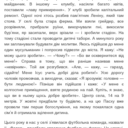
майданчик. В іншому — клумбу, насіяли багато квітів,
поставили «лаву примирення». У клубі зробили капітальний
ремонт. Одної ночі хтось розбив пам’ятник Леніну, який там
стояв. У селі була стара ферма. Ми взяли грейдер, все
розрівняли, прибрали руїни, викорчували пні, викосили
бур’яни, яр засипали, верх зрізали — і зробили стадіон. На
тому стадіоні стали проводити дитячі табори. А минулого року
ми запланували будувати дім молитви. Якось підійшов до мене
один мусульманин і попросив підвезти до міста. Я кажу: «Не
можу цього зробити». — «Чому?» — «Бо ви осквернитеся від
мене!» Справа в тому, що він раніше називав мене
«невірним». Той аж розгубився. «Але, — кажу, — гаразд,
сідайте! Мене Ісус учить добрі діла робити!» Усю дорогу
чоловік промовчав, а виходячи, сказав: «Я зрозумів: головне —
бути людиною!» Пізніше він підійшов і каже: «У мене є
колгоспне приміщення, взяте родиною на пай. Купіть, я знаю,
що ви в ньому щось добре зробите». Центр села, 14 на 9
метрів. У жовтні придбали ту будівлю, а на цю Пасху вже
провели там перше богослужіння, на якому покаялася одна
сім’я й отримала зцілення дитина.
Цього року в нас у селі з’явилася футбольна команда, назвали
її «Фавор», придбали справжню футбольну форму. Це хлопці,