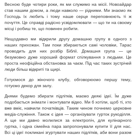
Весною буде чотири роки, як ми служимо на місії. Новоайдар
став нашим домом, а люди навколо — рідними. Ми знаємо як
Господь їх любить і тому наше серце переповнюють ті ж
почуття. Це справді радісно усвідомлювати — що ти на своєму
місці і робиш те, що повинен робити.
Нещодавно ми відкрили другу домашню групу в одного з
наших прихожан. Там поки збираються самі чоловіки, Тарас
проводить для них розбір Біблії. Домашня група — це
безумовно дуже хороший формат спілкування з людьми. Це
проста неофіційна обстановка за чаєм. Під час таких зустрічей
люди більш відкриті та щирі.
Готуємося до жіночого клубу, обговорюємо першу тему,
готуємо декор для залу.
Днями будемо збирати підлітків, маємо деякі ідеї. Їм дуже
подобається знімати і монтувати відео. Ми б хотіли, щоб ті, хто
вже вміє, навчили початківців. Таким чином почнемо церковне
медіа-служіння. Також є ідея — організувати гурток рукоділля.
А ще ми давно молилися за електропіч, для кулінарного
гуртка, і одна сімейна пара запропонували купити її для нас.
Всі ці ідеї покликані згуртувати наших підлітків, аби вони разом