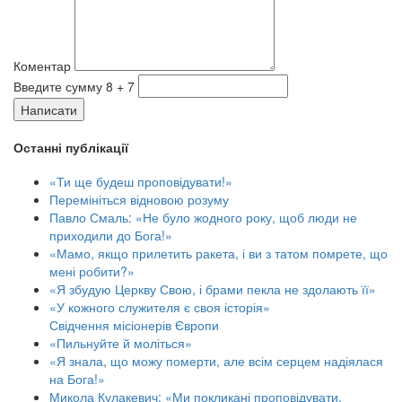
Коментар
Введите сумму 8 + 7
Написати
Останні публікації
«Ти ще будеш проповідувати!»
Перемініться відновою розуму
Павло Смаль: «Не було жодного року, щоб люди не
приходили до Бога!»
«Мамо, якщо прилетить ракета, і ви з татом помрете, що
мені робити?»
«Я збудую Церкву Свою, і брами пекла не здолають її»
«У кожного служителя є своя історія»
Свідчення місіонерів Європи
«Пильнуйте й моліться»
«Я знала, що можу померти, але всім серцем надіялася
на Бога!»
Микола Кулакевич: «Ми покликані проповідувати,