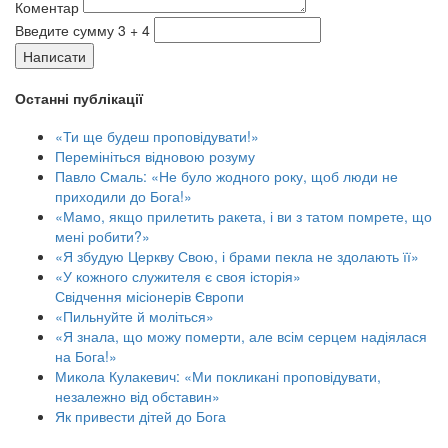
Коментар
Введите сумму 3 + 4
Написати
Останні публікації
«Ти ще будеш проповідувати!»
Перемініться відновою розуму
Павло Смаль: «Не було жодного року, щоб люди не
приходили до Бога!»
«Мамо, якщо прилетить ракета, і ви з татом помрете, що
мені робити?»
«Я збудую Церкву Свою, і брами пекла не здолають її»
«У кожного служителя є своя історія»
Свідчення місіонерів Європи
«Пильнуйте й моліться»
«Я знала, що можу померти, але всім серцем надіялася
на Бога!»
Микола Кулакевич: «Ми покликані проповідувати,
незалежно від обставин»
Як привести дітей до Бога