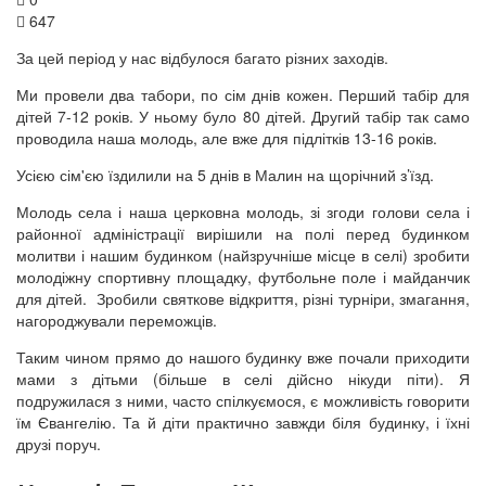
647
За цей період у нас відбулося багато різних заходів.
Ми провели два табори, по сім днів кожен. Перший табір для
дітей 7-12 років. У ньому було 80 дітей. Другий табір так само
проводила наша молодь, але вже для підлітків 13-16 років.
Усією сім'єю їздилили на 5 днів в Малин на щорічний з’їзд.
Молодь села і наша церковна молодь, зі згоди голови села і
районної адміністрації вирішили на полі перед будинком
молитви і нашим будинком (найзручніше місце в селі) зробити
молодіжну спортивну площадку, футбольне поле і майданчик
для дітей. Зробили святкове відкриття, різні турніри, змагання,
нагороджували переможців.
Таким чином прямо до нашого будинку вже почали приходити
мами з дітьми (більше в селі дійсно нікуди піти). Я
подружилася з ними, часто спілкуємося, є можливість говорити
їм Євангелію. Та й діти практично завжди біля будинку, і їхні
друзі поруч.