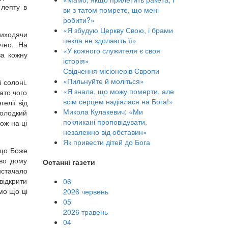
 лепту в
ви з татом помрете, що мені
робити?»
«Я збудую Церкву Свою, і брами
риходячи
пекла не здолають її»
ично. На
«У кожного служителя є своя
за кожну
історія»
Свідчення місіонерів Європи
«Пильнуйте й моліться»
і солоні.
«Я знала, що можу померти, але
гато чого
всім серцем надіялася на Бога!»
елії від
Микола Кулакевич: «Ми
солодкий
покликані проповідувати,
ож на ці
незалежно від обставин»
Як привести дітей до Бога
 що Боже
тво дому
Останні газети
истачало
ідкрити
06
мо що ці
2026 червень
05
2026 травень
04