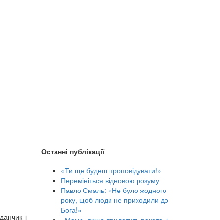
Останні публікації
«Ти ще будеш проповідувати!»
Перемініться відновою розуму
Павло Смаль: «Не було жодного
року, щоб люди не приходили до
Бога!»
данчик і
«Мамо, якщо прилетить ракета, і