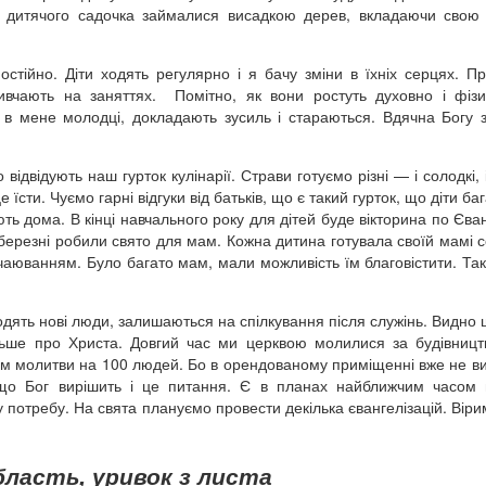
ю дитячого садочка займалися висадкою дерев, вкладаючи свою
стійно. Діти ходять регулярно і я бачу зміни в їхніх серцях. П
 вивчають на заняттях. Помітно, як вони ростуть духовно і фіз
 в мене молодці, докладають зусиль і стараються. Вдячна Богу 
відвідують наш гурток кулінарії. Страви готуємо різні — і солодкі, 
їсти. Чуємо гарні відгуки від батьків, що є такий гурток, що діти ба
ь дома. В кінці навчального року для дітей буде вікторина по Єванг
 березні робили свято для мам. Кожна дитина готувала своїй мамі 
 чаюванням. Було багато мам, мали можливість їм благовістити. Так
одять нові люди, залишаються на спілкування після служінь. Видно
більше про Христа. Довгий час ми церквою молилися за будівниц
ім молитви на 100 людей. Бо в орендованому приміщенні вже не в
що Бог вирішить і це питання. Є в планах найближчим часом в
 потребу. На свята плануємо провести декілька євангелізацій. Віри
.
ласть, уривок з листа