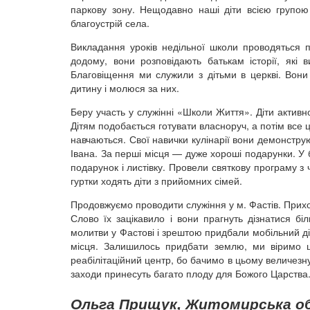
паркову зону. Нещодавно наші діти всією групо
благоустрій села.
Викладання уроків недільної школи проводяться по
додому, вони розповідають батькам історії, які
Благовіщення ми служили з дітьми в церкві. Вони
дитину і молюся за них.
Беру участь у служінні «Школи Життя». Діти активно 
Дітям подобається готувати власноруч, а потім все це 
навчаються. Свої навички кулінарії вони демонструют
Івана. За перші місця — дуже хороші подарунки. У
подарунок і листівку. Провели святкову програму з
гуртки ходять діти з прийомних сімей.
Продовжуємо проводити служіння у м. Фастів. Прих
Слово їх зацікавило і вони прагнуть дізнатися 
молитви у Фастові і зрештою придбали мобільний д
місця. Залишилось придбати землю, ми віримо 
реабілітаційний центр, бо бачимо в цьому величезну
заходи принесуть багато плоду для Божого Царства
Ольга Прищук, Житомирська об