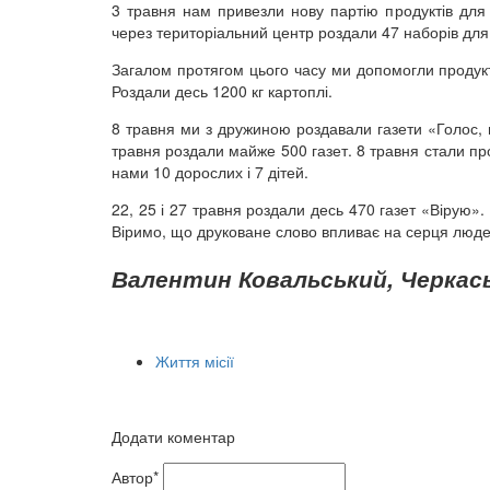
3 травня нам привезли нову партію продуктів дл
через територіальний центр роздали 47 наборів для 
Загалом протягом цього часу ми допомогли продукт
Роздали десь 1200 кг картоплі.
8 травня ми з дружиною роздавали газети «Голос, що 
травня роздали майже 500 газет. 8 травня стали пр
нами 10 дорослих і 7 дітей.
22, 25 і 27 травня роздали десь 470 газет «Вірую». 
Віримо, що друковане слово впливає на серця людей
Валентин Ковальський, Черкась
Життя місії
Додати коментар
Автор*