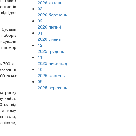
г. Також
2026 квітень
аптистів
03
відвідав
2026 березень
02
2026 лютий
и бусами
01
0 наборів
2026 січень
писували
12
аш номер
2025 грудень
11
2025 листопад
 700 кг.
10
ивезли в
2025 жовтень
00 газет
09
2025 вересень
на ринку
у хліба.
0 км від
ти, тому
співали,
співали,