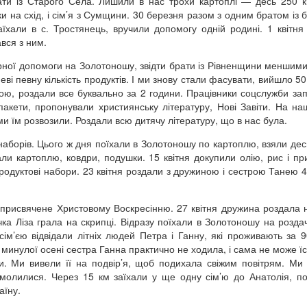
ати із Старого Села. Лишили в нас трохи картоплі — десь 250 к
ки на схід, і сім’я з Сумщини. 30 березня разом з одним братом із б
їхали в с. Тростянець, вручили допомогу одній родині. 1 квітня 
ався з ним.
тарної допомоги на Золотоношу, звідти брати із Рівненщини меншим
неві певну кількість продуктів. І ми знову стали фасувати, вийшло 5
жбою, роздали все буквально за 2 години. Працівники соцслужби за
акети, пропонували християнську літературу, Нові Завіти. На н
 ми їм розвозили. Роздали всю дитячу літературу, що в нас була.
аборів. Цього ж дня поїхали в Золотоношу по картоплю, взяли десь
али картоплю, ковдри, подушки. 15 квітня докупили олію, рис і пр
продуктові набори. 23 квітня роздали з дружиною і сестрою Танею 4
» присвячене Христовому Воскресінню. 27 квітня дружина роздала 
ечка Ліза грала на скрипці. Відразу поїхали в Золотоношу на роздач
ім’єю відвідали літніх людей Петра і Ганну, які проживають за 9
 минулої осені сестра Ганна практично не ходила, і сама не може їс
и. Ми вивели її на подвір’я, щоб подихала свіжим повітрям. Ми 
молилися. Через 15 км заїхали у ще одну сім’ю до Анатолія, по
аїну.