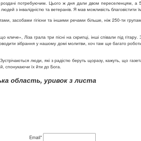
я роздачі потребуючим. Цього ж дня дали двом переселенцям, а 
людей з інвалідністю та ветеранів. Я мав можливість благовістити ї
ами, засобами гігієни та іншими речами більше, ніж 250-ти група
кличе», Ліза грала три пісні на скрипці, інші співали під гітару. З
оводити зібрання у нашому домі молитви, хоч там ще багато роботи
Зустрічаються люди, які з радістю беруть щоразу, кажуть, що газета
, спонукаючи їх йти до Бога.
ка область, уривок з листа
Email*