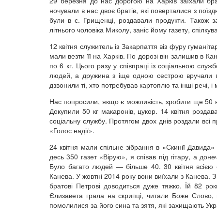
29 березня до нас дорогою на Харків заїхали бр
ночували в нас двоє братів, які поверталися з поїзд
були в с. Грищенці, роздавали продукти. Також за
літнього чоловіка Миколу, заніс йому газету, спілкув
12 квітня служитель із Закарпаття віз фуру гумані
мали везти її на Харків. По дорозі він залишив в Ка
по 6 кг. Цього разу у співпраці із соціальною слу
людей, а дружина з іще одною сестрою вручали п
дзвонили ті, хто потребував картоплю та інші речі, і
Нас попросили, якщо є можливість, зробити ще 50 н
Докупили 50 кг макаронів, цукор. 14 квітня роздав
соціальну службу. Протягом двох днів роздали всі 
«Голос надії».
24 квітня мали спільне зібрання в «Скинії Давида
десь 350 газет «Вірую», я співав під гітару, а дон
Було багато людей — більше 40. 30 квітня всією с
Канева. У жовтні 2014 року вони виїхали з Канева. З
братові Петрові доводиться дуже тяжко. Їй 82 рок
Єлизавета грала на скрипці, читали Боже Слово, 
помолилися за його сина та зятя, які захищають Укр