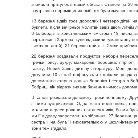
знайшли притулок в нашій області. Станом на 28 кв
внутрішньо переміщених осіб, які були змушені пок
13 березня відвіз троє дорослих і четверо дітей н
буклети, після вечірньої молитви завіз двом літнім
8 білбордів із християнським змістом і 19 числа в
верталися з Харкова, куди відвозили гуманітарну до
і четверо дітей). 21 березня привіз із Сміли приблиз
22 березня роздавали продуктові набори переселе
гречки, рису, цукру, макаронів, борошна, літр олі
газету, Новий Завіт, дитячу літературу. Мені доп
докупили 10 л олії пофасували і поїхали роздават
допомагала старша донька Вероніка і сестра з Бобр
Бобриці, він відразу виявив бажання чимось допома
В Каневі роздавали допомогу трохи по-іншому. Дру
з ними зустрічалися. Одна жінка подзвонила, попр
молитви нереєстрованих п’ятдесятників, бо ми були
ми її відразу запросили на зібрання. 27 березня ця
сестра Ніна була її вихователькою у школі-інтерна
вони теж згадали.