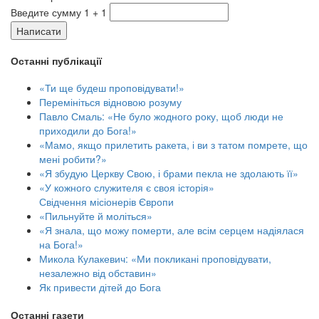
Введите сумму 1 + 1
Написати
Останні публікації
«Ти ще будеш проповідувати!»
Перемініться відновою розуму
Павло Смаль: «Не було жодного року, щоб люди не
приходили до Бога!»
«Мамо, якщо прилетить ракета, і ви з татом помрете, що
мені робити?»
«Я збудую Церкву Свою, і брами пекла не здолають її»
«У кожного служителя є своя історія»
Свідчення місіонерів Європи
«Пильнуйте й моліться»
«Я знала, що можу померти, але всім серцем надіялася
на Бога!»
Микола Кулакевич: «Ми покликані проповідувати,
незалежно від обставин»
Як привести дітей до Бога
Останні газети