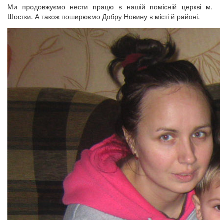
Ми продовжуємо нести працю в нашій помісній церкві м.
Шостки. А також поширюємо Добру Новину в місті й районі.