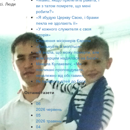
усі. Люди
ви з татом помрете, що мені
робити?»
«Я збудую Церкву Свою, і брами
пекла не здолають її»
«У кожного служителя є своя
історія»
Свідчення місіонерів Європи
«Пильнуйте й моліться»
«Я знала, що можу померти, але
всім серцем надіялася на Бога!»
Микола Кулакевич: «Ми
покликані проповідувати,
незалежно від обставин»
Як привести дітей до Бога
Останні газети
06
2026 червень
05
2026 травень
04