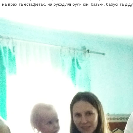
 на іграх та естафетах, на рукоділлі були їхні батьки, бабусі та дід