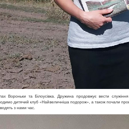
ах Вороньки та Білоусівка. Дружина продовжує вести служіння
водимо дитячий клуб «Найвеличніша подорож», а також почали про
оводять з нами час.