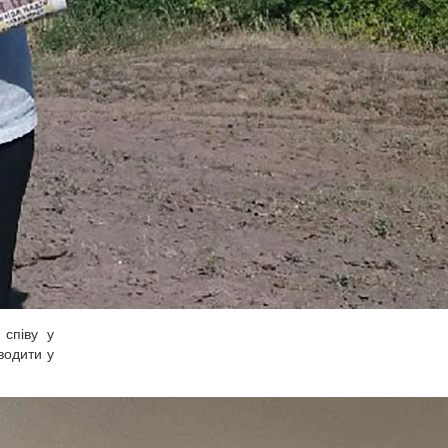
 співу у
водити у