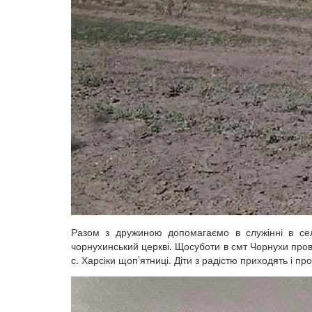
Разом з дружиною допомагаємо в служінні в сел
чорнухинський церкві. Щосуботи в смт Чорнухи про
с. Харсіки щоп’ятниці. Діти з радістю приходять і пр