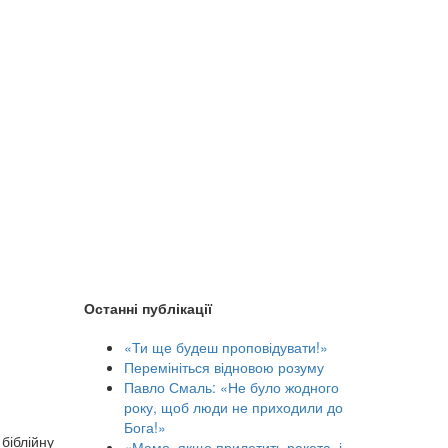
Останні публікації
«Ти ще будеш проповідувати!»
Перемініться відновою розуму
Павло Смаль: «Не було жодного
року, щоб люди не приходили до
Бога!»
біблійну
«Мамо, якщо прилетить ракета, і