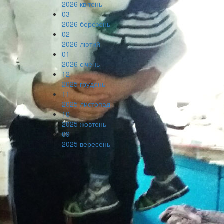
2026 квітень
03
2026 березень
02
2026 лютий
01
2026 січень
12
2025 грудень
11
2025 листопад
10
2025 жовтень
09
2025 вересень