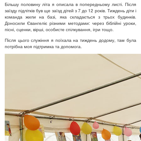
Більшу половину літа я описала в попередньому листі. Після
заїзду підлітків був ще заїзд дітей з 7 до 12 років. Тиждень діти і
команда жили на базі, яка складається з трьох будинків.
Доносили Євангеліє різними методами: через біблійні уроки,
пісні, сценки, вірші, особисте спілкування, ігри тощо.
Після цього служіння я поїхала на тиждень додому, там була
потрібна моя підтримка та допомога.