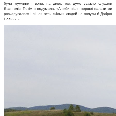
були мужчини і вони, на диво, теж дуже уважно слухали
Євангеліє. Потім я подумала: «А якби після першої палати ми
розчарувалися і пішли геть, скільки людей не почули б Доброї
Новини!»