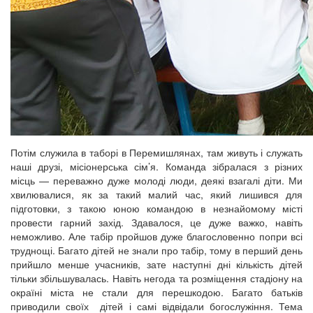
Потім служила в таборі в Перемишлянах, там живуть і служать
наші друзі, місіонерська сім’я. Команда зібралася з різних
місць — переважно дуже молоді люди, деякі взагалі діти. Ми
хвилювалися, як за такий малий час, який лишився для
підготовки, з такою юною командою в незнайомому місті
провести гарний захід. Здавалося, це дуже важко, навіть
неможливо. Але табір пройшов дуже благословенно попри всі
труднощі. Багато дітей не знали про табір, тому в перший день
прийшло менше учасників, зате наступні дні кількість дітей
тільки збільшувалась. Навіть негода та розміщення стадіону на
окраїні міста не стали для перешкодою. Багато батьків
приводили своїх дітей і самі відвідали богослужіння. Тема