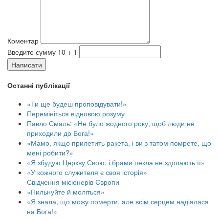
Коментар
Введите сумму 10 + 1
Написати
Останні публікації
«Ти ще будеш проповідувати!»
Перемініться відновою розуму
Павло Смаль: «Не було жодного року, щоб люди не
приходили до Бога!»
«Мамо, якщо прилетить ракета, і ви з татом помрете, що
мені робити?»
«Я збудую Церкву Свою, і брами пекла не здолають її»
«У кожного служителя є своя історія»
Свідчення місіонерів Європи
«Пильнуйте й моліться»
«Я знала, що можу померти, але всім серцем надіялася
на Бога!»