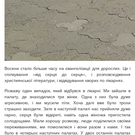
Восени стало більше часу на євангелізації для дорослих. Це і
спілкування «від серця до серця», і розповсюдження
християнської літератури, і відвідування хворих по лікарнях.
Розкажу один випадок, який відбувся в лікарні. Ми зайшли в
палату, де знаходилися три жінки. Одна з них була дуже
агресивною, і ми мусили піти. Хоча далі вже було трохи
страшно заходити. Зате в наступній палаті нас прийняли дуже
гарно, серця були відкриті, навіть одна жіночка пригостила
солодощами. Мали хорошу розмову, люди поділилися своїми
переживаннями, ми помолилися і вони разом з нами. І так
було в чотирьох наступних палатах. У двох останніх палатах