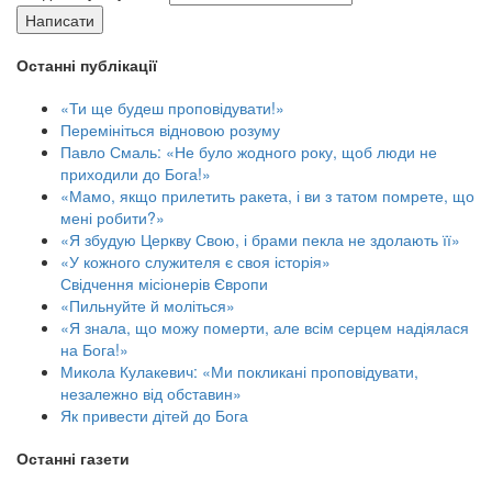
Написати
Останні публікації
«Ти ще будеш проповідувати!»
Перемініться відновою розуму
Павло Смаль: «Не було жодного року, щоб люди не
приходили до Бога!»
«Мамо, якщо прилетить ракета, і ви з татом помрете, що
мені робити?»
«Я збудую Церкву Свою, і брами пекла не здолають її»
«У кожного служителя є своя історія»
Свідчення місіонерів Європи
«Пильнуйте й моліться»
«Я знала, що можу померти, але всім серцем надіялася
на Бога!»
Микола Кулакевич: «Ми покликані проповідувати,
незалежно від обставин»
Як привести дітей до Бога
Останні газети