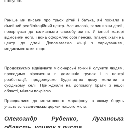
стосунків.
Раніше ми писали про трьох дітей і батька, які поїхали в
сімейний реабілітаційний центр. Але чоловік, залишивши дітей,
повернувся до колишнього способу життя. У їхньої матері
відмовили ноги, і вона оформляє собі пенсію, планує їхати на
центр до дітей. Допомагаємо жінці з харчуванням,
медикаментами тощо.
Продовжуємо відвідувати місіонерські точки й служити людям,
проводимо віровчення в домашніх групах і в центрі
реабілітації, продовжуємо будівництво дому молитви в
сусідньому селі. Приїжджали на допомогу брати з іншої
області, міняли покрівлю.
Приєдналися до молитовного марафону, в якому беруть
участь всі євангельські церкви нашого міста.
Олександр Руденко, Луганська
область, уривок з листа