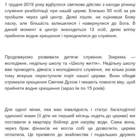
1 грудня 2019 року відбулося святкове дійство з нагоди річниці
служіння реабілітації при нашій церкві. Близько 50 осіб за рік
пройшли через цей центр. Деякі пішли, не оцінивши Божу
ласку, але більшість залишилися і навернулися до Бога. В
даний момент в центрі знаходиться 12 осіб, деякі влітку
прийняли водне хрещення і приєдналися до служіння.
Продовжуємо розвивати дитяче служіння. Зокрема —
молодіжне, недільну школу та «Школу життя». Недільну школу
вже проводять дівчата з молодіжного служіння, які кілька років
тому вперше переступили поріг нашої церкви. Вони обидві
отримали хрещення Святим Духом і чекають повноти віку, щоб
прийняти водне хрещення (зараз їм по 15 років).
Для одної жінки, яка має інвалідність і статус багатодітної
одинокої мами (її діти не перший місяць ходять до церкви) ми
поставили в квартиру бойлер для нагріву води. Сама вона,
через брак фінансів не могла собі це дозволити, церква
оплатила. Це призвело до знайомства і подальших дружніх