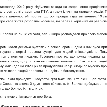
листопада 2019 року відбулися заходи на запрошення працівникі
ку в центрі, зі студентами ПТУ, а також із учнями старших класів. 
вість залежностей, про те, що Бог прощає і дає звільнення. 19 л
о своє життя розповіли чоловіки, які зараз є керівниками реабіліт
ні. Хлопці не лише співали, але й щиро розповідали про свою любов
ом. Мали декілька зустрічей з пенсіонерами, одна з них була пр
рудня в церкві провели зустріч для людей з інвалідністю. Таку
тися з новими людьми. Говорили про те, що кожна людина за 
вина в тому, що у Бога — необмежені можливості. Закликали люде
у календар на 2020 рік та продуктовий набір. Люди розчулено пр
дня четверо людей прийшли на недільне богослужіння.
в», який проходить щосуботи. Діти вчать вірші та пісні, щоб взяти 
е Слово, та школа й друзі часто збивають їх. Велике підбадьоренн
ть, що Бог чує їхні молитви.
, з якою спілкувалися про Бога.
бласть, уривок з листа