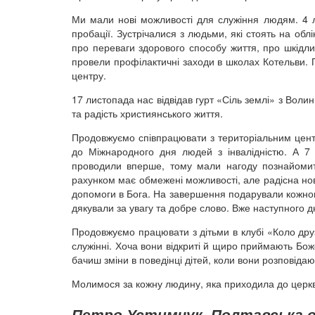
Ми мали нові можливості для служіння людям. 4 
пробації. Зустрічалися з людьми, які стоять на облі
про переваги здорового способу життя, про шкідли
провели профілактичні заходи в школах Котельви. Пр
центру.
17 листопада нас відвідав гурт «Сіль землі» з Воли
та радість християнського життя.
Продовжуємо співпрацювати з територіальним центр
до Міжнародного дня людей з інвалідністю. А 7 г
проводили вперше, тому мали нагоду познайоми
рахунком має обмежені можливості, але радісна но
допомоги в Бога. На завершення подарували кожном
дякували за увагу та добре слово. Вже наступного 
Продовжуємо працювати з дітьми в клубі «Коло друзі
служінні. Хоча вони відкриті й щиро приймають Бож
бачиш зміни в поведінці дітей, коли вони розповідаю
Молимося за кожну людину, яка приходила до церкви
Петро Устимчук, Полтавська о