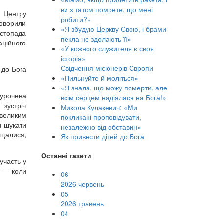
ви з татом помрете, що мені
в Центру
робити?»
Говорили
«Я збудую Церкву Свою, і брами
истопада
пекла не здолають її»
аційного
«У кожного служителя є своя
історія»
Свідчення місіонерів Європи
 до Бога
«Пильнуйте й моліться»
«Я знала, що можу померти, але
иурочена
всім серцем надіялася на Бога!»
 зустріч
Микола Кулакевич: «Ми
великим
покликані проповідувати,
й шукати
незалежно від обставин»
ощалися,
Як привести дітей до Бога
Останні газети
участь у
я — коли
06
2026 червень
05
2026 травень
04