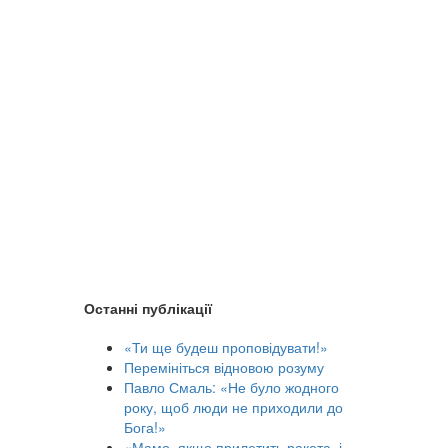
Останні публікації
«Ти ще будеш проповідувати!»
Перемініться відновою розуму
Павло Смаль: «Не було жодного
року, щоб люди не приходили до
Бога!»
«Мамо, якщо прилетить ракета, і