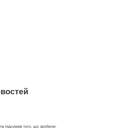
ивостей
а підсумків того, що зробили.