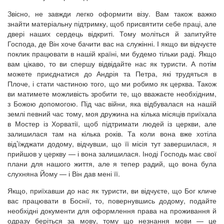
Звісно, не завжди легко оформити візу. Вам також важко
знайти матеріальну підтримку, щоб присвятити себе праці, але
двері наших сердець відкриті. Тому моліться й запитуйте
Господа, де Він хоче бачити вас на служінні. І якщо ви відчуєте
поклик працювати в нашій країні, ми будемо тільки раді. Якщо
вам цікаво, то ви спершу відвідайте нас як туристи. А потім
можете приєднатися до Андрія та Петра, які трудяться в
Плоче, і стати частиною того, що ми робимо як церква. Також
ви матимете можливість зробити те, що вважаєте необхідним,
з Божою допомогою. Під час війни, яка відбувалася на нашій
землі певний час тому, моя дружина на кілька місяців приїхала
в Мостер із Хорватії, щоб підтримати людей із церкви, але
залишилася там на кілька років. Та коли вона вже хотіла
від’їжджати додому, відчувши, що її місія тут завершилася, я
прийшов у церкву — і вона залишилася. Іноді Господь має свої
плани для нашого життя, але я тепер радий, що вона була
слухняна Йому — і Він дав мені її.
Якщо, приїхавши до нас як туристи, ви відчуєте, що Бог кличе
вас працювати в Боснії, то, повернувшись додому, подайте
необхідні документи для оформлення права на проживання й
одразу беріться за мову, тому що незнання мови — це