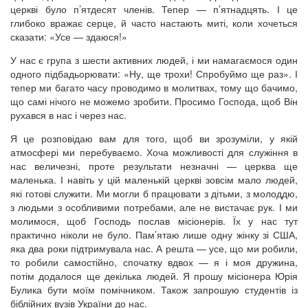
церкві було п’ятдесят членів. Тепер — п’ятнадцять. І це
глибоко вражає серце, й часто настають миті, коли хочеться
сказати: «Усе — здаюся!»
У нас є група з шести активних людей, і ми намагаємося один
одного підбадьорювати: «Ну, ще трохи! Спробуймо ще раз». І
тепер ми багато часу проводимо в молитвах, тому що бачимо,
що самі нічого не можемо зробити. Просимо Господа, щоб Він
рухався в нас і через нас.
Я це розповідаю вам для того, щоб ви зрозуміли, у якій
атмосфері ми перебуваємо. Хоча можливості для служіння в
нас величезні, проте результати незначні — церква ще
маленька. І навіть у цій маленькій церкві зовсім мало людей,
які готові служити. Ми могли б працювати з дітьми, з молоддю,
з людьми з особливими потребами, але не вистачає рук. І ми
молимося, щоб Господь послав місіонерів. Їх у нас тут
практично ніколи не було. Пам’ятаю лише одну жінку зі США,
яка два роки підтримувала нас. А решта — усе, що ми робили,
то робили самостійно, спочатку вдвох — я і моя дружина,
потім додалося ще декілька людей. Я прошу місіонера Юрія
Булика бути моїм помічником. Також запрошую студентів із
біблійних вузів України до нас.