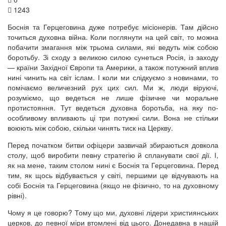
1243
Боснія та Герцеговина дуже потребує місіонерів. Там дійсно
точиться духовна війна. Коли поглянути на цей світ, то можна
побачити змагання між трьома силами, які ведуть між собою
боротьбу. Зі сходу з великою силою сунеться Росія, із заходу
— країни Західної Європи та Америки, а також потужний вплив
нині чинить на світ іслам. І коли ми слідкуємо з новинами, то
помічаємо величезний рух цих сил. Ми ж, люди віруючі,
розуміємо, що ведеться не лише фізичне чи моральне
протистояння. Тут ведеться духовна боротьба, на яку по-
особливому впливають ці три потужні сили. Вона не стільки
воюють між собою, скільки чинять тиск на Церкву.
Перед початком битви офіцери зазвичай збираються довкола
столу, щоб виробити певну стратегію й спланувати свої дії. І,
як на мене, таким столом нині є Боснія та Герцеговина. Перед
тим, як щось відбувається у світі, першими це відчувають на
собі Боснія та Герцеговина (якщо не фізично, то на духовному
рівні).
Чому я це говорю? Тому що ми, духовні лідери християнських
церков, до певної міри втомлені від цього. Донедавна в нашій