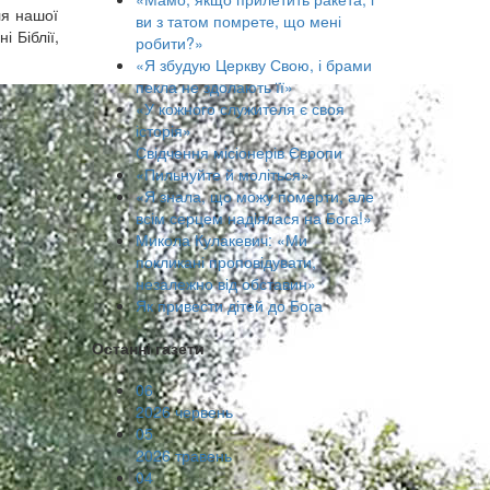
ля нашої
ви з татом помрете, що мені
 Біблії,
робити?»
«Я збудую Церкву Свою, і брами
пекла не здолають її»
«У кожного служителя є своя
історія»
Свідчення місіонерів Європи
«Пильнуйте й моліться»
«Я знала, що можу померти, але
всім серцем надіялася на Бога!»
Микола Кулакевич: «Ми
покликані проповідувати,
незалежно від обставин»
Як привести дітей до Бога
Останні газети
06
2026 червень
05
2026 травень
04