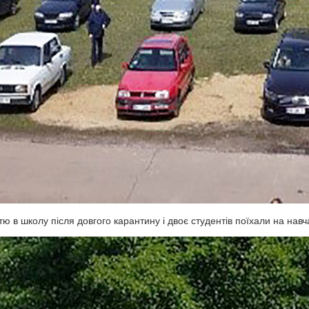
ю в школу після довгого карантину і двоє студентів поїхали на навч