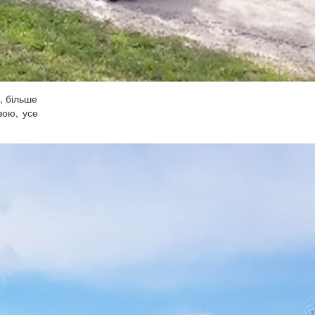
, більше
вою, усе