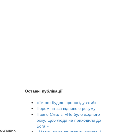
Останні публікації
«Ти ще будеш проповідувати!»
Перемініться відновою розуму
Павло Смаль: «Не було жодного
року, щоб люди не приходили до
Бога!»
собливих
«Мамо, якщо прилетить ракета, і