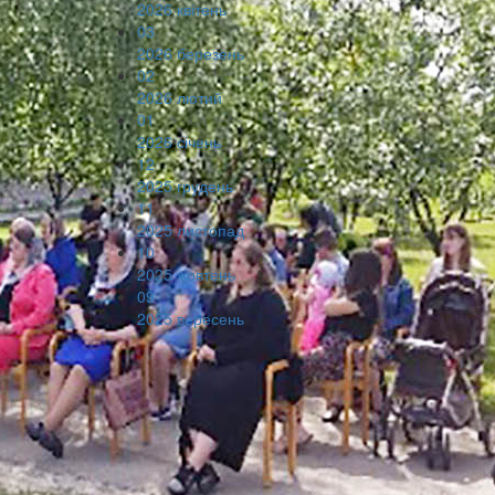
2026 квітень
03
2026 березень
02
2026 лютий
01
2026 січень
12
2025 грудень
11
2025 листопад
10
2025 жовтень
09
2025 вересень