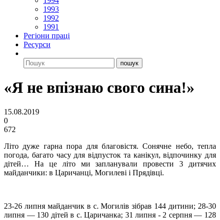
1994
1993
1992
1991
Регіони праці
Ресурси
«Я не впізнаю свого сина!»
15.08.2019
0
672
Літо дуже гарна пора для благовістя. Сонячне небо, тепла
погода, багато часу для відпусток та канікул, відпочинку для
дітей… На це літо ми запланували провести 3 дитячих
майданчики: в Царичанці, Могилеві і Прядівці.
23-26 липня майданчик в с. Могилів зібрав 144 дитини; 28-30
липня — 130 дітей в с. Царичанка; 31 липня ­- 2 серпня — 128