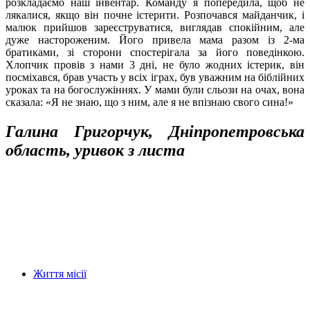
розкладаємо наш інвентар. Команду я попередила, щоб не
лякалися, якщо він почне істерити. Розпочався майданчик, і
малюк прийшов зареєструватися, виглядав спокійним, але
дуже настороженим. Його привела мама разом із 2-ма
братиками, зі сторони спостерігала за його поведінкою.
Хлопчик провів з нами 3 дні, не було жодних істерик, він
посміхався, брав участь у всіх іграх, був уважним на біблійних
уроках та на богослужіннях. У мами були сльози на очах, вона
сказала: «Я не знаю, що з ним, але я не впізнаю свого сина!»
Галина Григорчук, Дніпропетровська
область, уривок з листа
Життя місії