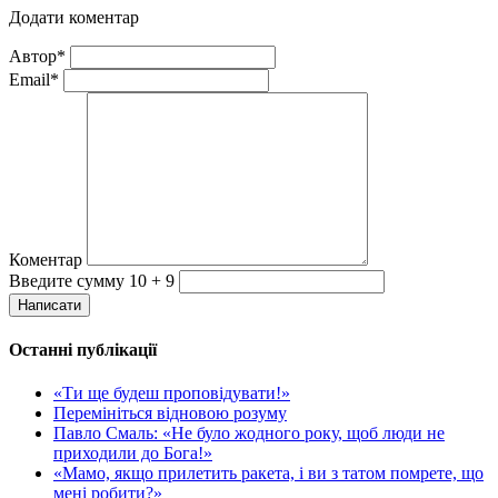
Додати коментар
Автор*
Email*
Коментар
Введите сумму 10 + 9
Написати
Останні публікації
«Ти ще будеш проповідувати!»
Перемініться відновою розуму
Павло Смаль: «Не було жодного року, щоб люди не
приходили до Бога!»
«Мамо, якщо прилетить ракета, і ви з татом помрете, що
мені робити?»