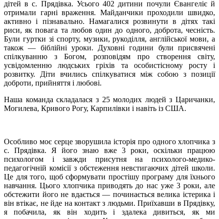
дітей в с. Прядівка. Усього 402 дитини почули Євангеліє й
отримали гарні враження. Майданчики проходили швидко,
активно і пізнавально. Намагалися розвинути в дітях такі
риси, як повага та любов один до одного, доброта, чесність.
Були гуртки зі спорту, музики, рукоділля, англійської мови, а
також — біблійні уроки. Духовні години були присвячені
спілкуванню з Богом, розповідям про створення світу,
усвідомленню людських гріхів та особистісному росту і
розвитку. Діти вчились спілкуватися між собою з позиції
доброти, прийняття і любові.
Наша команда складалася з 25 молодих людей з Царичанки,
Могилева, Кривого Рогу, Карпилівки і навіть із США.
Особливо моє серце зворушила історія про одного хлопчика з
с. Прядівка. Я його знаю вже 3 роки, оскільки працюю
психологом і завжди присутня на психолого-медико-
педагогічній комісії з обстеження невстигаючих дітей школи.
Це для того, щоб сформувати простішу програму для їхнього
навчання. Цього хлопчика приводять до нас уже 3 роки, але
обстежити його не вдається — починається велика істерика і
він втікає, не йде на контакт з людьми. Приїхавши в Прядівку,
я побачила, як він ходить і здалека дивиться, як ми