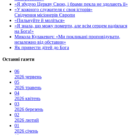
«Я збудую Церкву Свою, і брами пекла не здолають її»
«У кожного служителя є своя історія»
Свідчення місіонерів Європи
«Пильнуйте й моліться»
«Я знала, що можу померти, але всім серцем надіялася
на Бога!»
Микола Кулакевич: «Ми покликані проповідувати,
незалежно від обставин»
Як привести дітей до Бога
Останні газети
06
2026 червень
05
2026 травень
04
2026 квітень
03
2026 березень
02
2026 лютий
01
2026 січень