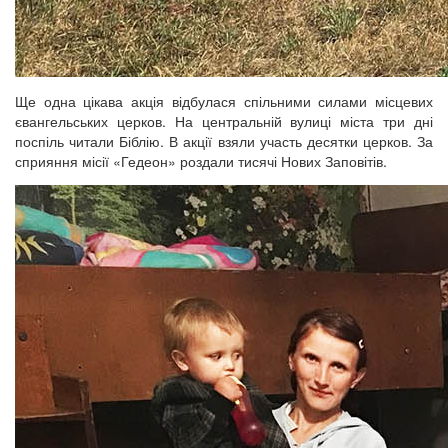
Ще одна цікава акція відбулася спільними силами місцевих
євангельських церков. На центральній вулиці міста три дні
поспіль читали Біблію. В акції взяли участь десятки церков. За
сприяння місії «Гедеон» роздали тисячі Нових Заповітів.