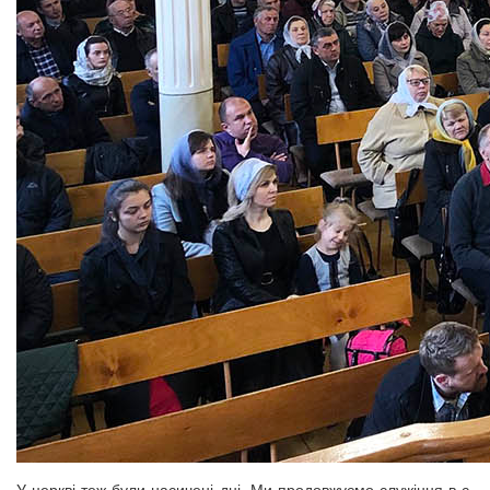
У церкві теж були насичені дні. Ми продовжуємо служіння в с.