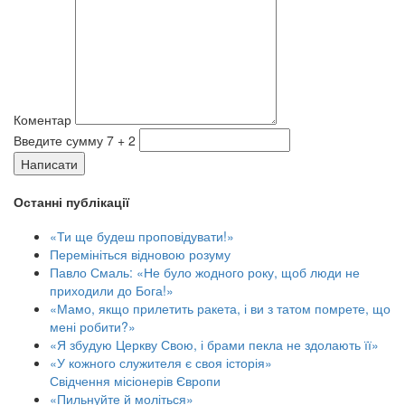
Коментар
Введите сумму 7 + 2
Написати
Останні публікації
«Ти ще будеш проповідувати!»
Перемініться відновою розуму
Павло Смаль: «Не було жодного року, щоб люди не
приходили до Бога!»
«Мамо, якщо прилетить ракета, і ви з татом помрете, що
мені робити?»
«Я збудую Церкву Свою, і брами пекла не здолають її»
«У кожного служителя є своя історія»
Свідчення місіонерів Європи
«Пильнуйте й моліться»