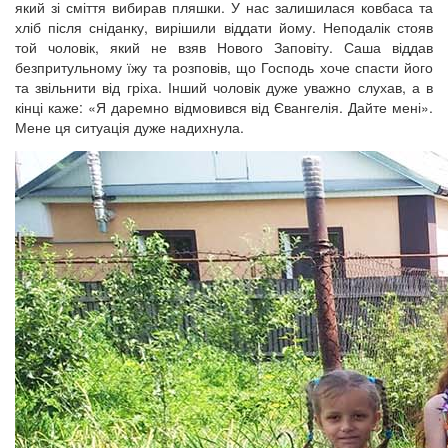
який зі сміття вибирав пляшки. У нас залишилася ковбаса та
хліб після сніданку, вирішили віддати йому. Неподалік стояв
той чоловік, який не взяв Нового Заповіту. Саша віддав
безпритульному їжу та розповів, що Господь хоче спасти його
та звільнити від гріха. Інший чоловік дуже уважно слухав, а в
кінці каже: «Я даремно відмовився від Євангелія. Дайте мені».
Мене ця ситуація дуже надихнула.