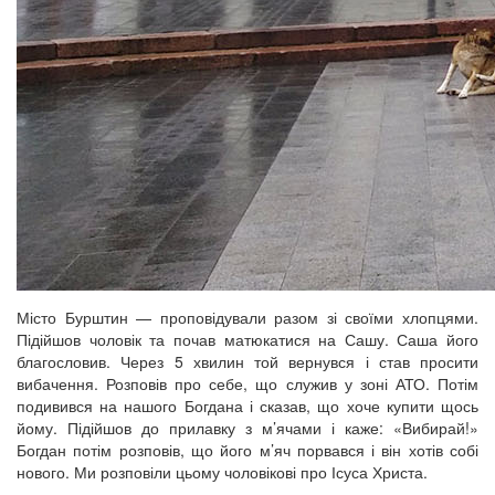
Місто Бурштин — проповідували разом зі своїми хлопцями.
Підійшов чоловік та почав матюкатися на Сашу. Саша його
благословив. Через 5 хвилин той вернувся і став просити
вибачення. Розповів про себе, що служив у зоні АТО. Потім
подивився на нашого Богдана і сказав, що хоче купити щось
йому. Підійшов до прилавку з м’ячами і каже: «Вибирай!»
Богдан потім розповів, що його м’яч порвався і він хотів собі
нового. Ми розповіли цьому чоловікові про Ісуса Христа.