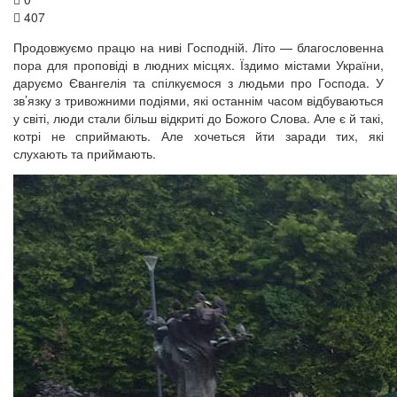
407
Продовжуємо працю на ниві Господній. Літо — благословенна
пора для проповіді в людних місцях. Їздимо містами України,
даруємо Євангелія та спілкуємося з людьми про Господа. У
зв’язку з тривожними подіями, які останнім часом відбуваються
у світі, люди стали більш відкриті до Божого Слова. Але є й такі,
котрі не сприймають. Але хочеться йти заради тих, які
слухають та приймають.