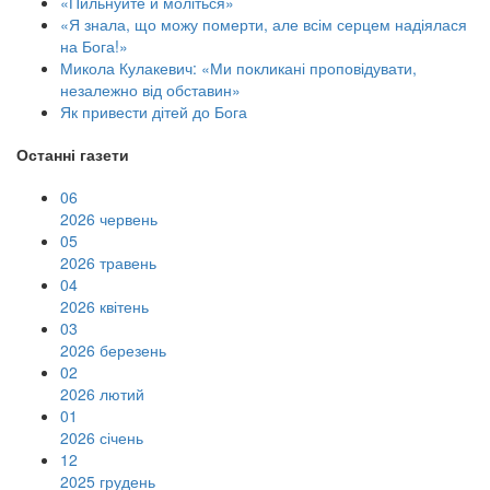
«Пильнуйте й моліться»
«Я знала, що можу померти, але всім серцем надіялася
на Бога!»
Микола Кулакевич: «Ми покликані проповідувати,
незалежно від обставин»
Як привести дітей до Бога
Останні газети
06
2026 червень
05
2026 травень
04
2026 квітень
03
2026 березень
02
2026 лютий
01
2026 січень
12
2025 грудень