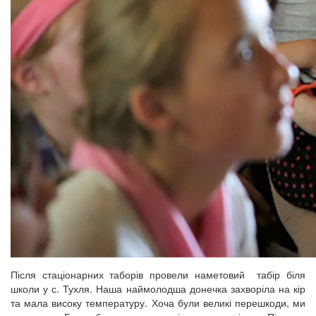
Після стаціонарних таборів провели наметовий табір біля
школи у с. Тухля. Наша наймолодша донечка захворіла на кір
та мала високу температуру. Хоча були великі перешкоди, ми