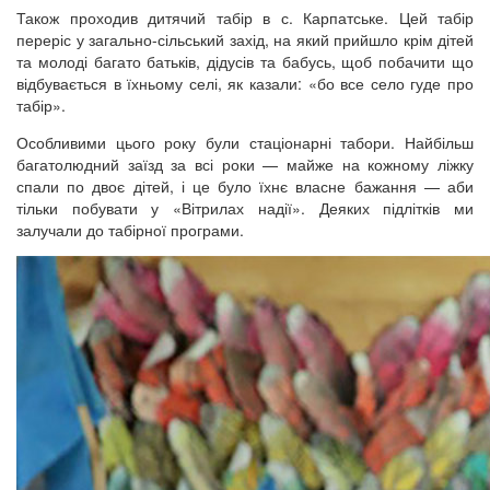
Також проходив дитячий табір в с. Карпатське. Цей табір
переріс у загально-сільський захід, на який прийшло крім дітей
та молоді багато батьків, дідусів та бабусь, щоб побачити що
відбувається в їхньому селі, як казали: «бо все село гуде про
табір».
Особливими цього року були стаціонарні табори. Найбільш
багатолюдний заїзд за всі роки — майже на кожному ліжку
спали по двоє дітей, і це було їхнє власне бажання — аби
тільки побувати у «Вітрилах надії». Деяких підлітків ми
залучали до табірної програми.