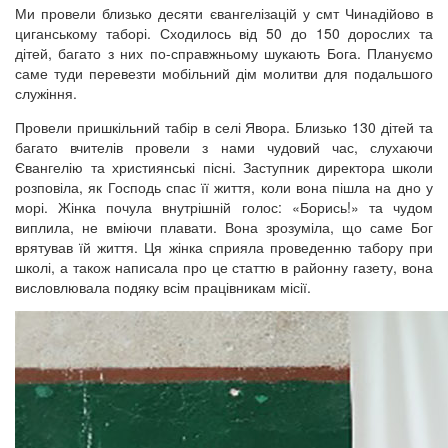
Ми провели близько десяти євангелізацій у смт Чинадійово в
циганському таборі. Сходилось від 50 до 150 дорослих та
дітей, багато з них по-справжньому шукають Бога. Плануємо
саме туди перевезти мобільний дім молитви для подальшого
служіння.
Провели пришкільний табір в селі Явора. Близько 130 дітей та
багато вчителів провели з нами чудовий час, слухаючи
Євангелію та християнські пісні. Заступник директора школи
розповіла, як Господь спас її життя, коли вона пішла на дно у
морі. Жінка почула внутрішній голос: «Борись!» та чудом
виплила, не вміючи плавати. Вона зрозуміла, що саме Бог
врятував їй життя. Ця жінка сприяла проведенню табору при
школі, а також написала про це статтю в районну газету, вона
висловлювала подяку всім працівникам місії.