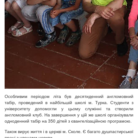
Особливим періодом літа був десятиденний англомовний
табір, проведений в найбільшій школі м. Турка. Студенти з
університету допомогли у цьому служінні та створили
англомовний клуб. На завершення у цій же школі організували
одноденний табір на 350 дітей з євангелізаційною програмою.
Також вирує життя і в церкві м. Сколе. Є багато душпастирської
праці з членами церкви.