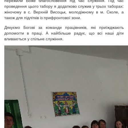
пережили Боже благословення під час служіння. Під час
проведення цього табору я додатково служив у трьох таборах:
жіночому в с. Верхній Висоцьк, молодіжному в м. Сколе, а
також для підлітків із прифронтової зони.
Дякуємо Богові за команди працівників, які приїжджають
допомогти в праці. А найбільше радує, що всі наші діти
вливаються у спільне служіння.