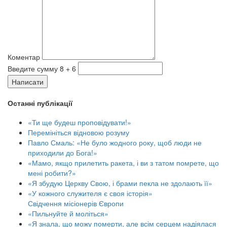
Коментар
Введите сумму 8 + 6
Написати
Останні публікації
«Ти ще будеш проповідувати!»
Перемініться відновою розуму
Павло Смаль: «Не було жодного року, щоб люди не
приходили до Бога!»
«Мамо, якщо прилетить ракета, і ви з татом помрете, що
мені робити?»
«Я збудую Церкву Свою, і брами пекла не здолають її»
«У кожного служителя є своя історія»
Свідчення місіонерів Європи
«Пильнуйте й моліться»
«Я знала, що можу померти, але всім серцем надіялася