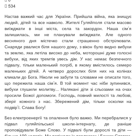
534
Настав важкий час для України. Прийшла війна, яка знищує
людей, дітей та все навколо. Жителі Гуляйполя стали масово
виїжджати в інші міста, села та закордон. Наша сім’я
залишилась, ми не планували виїжджати. Але одного
весняного дня містечко стали страшенно обстрілювати.
Снаряди рвалися біля нашого дому, з вікон було видно вибухи
та землю, яка летіла високо до неба, моторошні дуже голосні
вибухи, від яких тремтів увесь дім. У нас немає безпечного
підвалу, тільки маленький погріб, в якому вмістилось семеро
маленьких дітей. А четверо дорослих біля них на колінах
кликали до Бога. Ніколи не забути та словами не описати того,
що пережила наша сім’я. В той момент час ніби зупинився,
вибухи глушили молитву... Налякані діти зі сльозами на очах
просили Божої допомоги. Господь, повний милості та любові,
зберіг кожного з нас. Збережений дім, тільки осколки на
подвір’ї. Слава Богу!
Без електроенергії та опалення було важко. Ми перебралися у
підвал гуляйпільської школи-інтернату, де раніше
проповідували Боже Слово. У підвалі були дорослі та діти —
більше 100 чоловік. Ми потішали їх псалмами і Божим Словом,