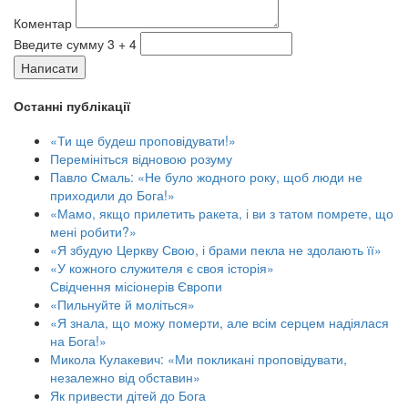
Коментар
Введите сумму 3 + 4
Написати
Останні публікації
«Ти ще будеш проповідувати!»
Перемініться відновою розуму
Павло Смаль: «Не було жодного року, щоб люди не
приходили до Бога!»
«Мамо, якщо прилетить ракета, і ви з татом помрете, що
мені робити?»
«Я збудую Церкву Свою, і брами пекла не здолають її»
«У кожного служителя є своя історія»
Свідчення місіонерів Європи
«Пильнуйте й моліться»
«Я знала, що можу померти, але всім серцем надіялася
на Бога!»
Микола Кулакевич: «Ми покликані проповідувати,
незалежно від обставин»
Як привести дітей до Бога