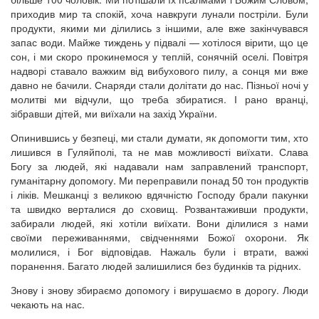
приходив мир та спокій, хоча навкруги лунали постріли. Були
продукти, якими ми ділились з іншими, але вже закінчувався
запас води. Майже тиждень у підвалі — хотілося вірити, що це
сон, і ми скоро прокинемося у теплій, сонячній оселі. Повітря
надворі ставало важким від вибухового пилу, а сонця ми вже
давно не бачили. Снаряди стали долітати до нас. Пізньої ночі у
молитві ми відчули, що треба збиратися. І рано вранці,
зібравши дітей, ми виїхали на захід України.
Опинившись у безпеці, ми стали думати, як допомогти тим, хто
лишився в Гуляйполі, та не мав можливості виїхати. Слава
Богу за людей, які надавали нам заправлений транспорт,
гуманітарну допомогу. Ми переправили понад 50 тон продуктів
і ліків. Мешканці з великою вдячністю Господу брали пакунки
та швидко верталися до сховищ. Розвантаживши продукти,
забирали людей, які хотіли виїхати. Вони ділилися з нами
своїми переживаннями, свідченнями Божої охорони. Як
молилися, і Бог відповідав. Нажаль були і втрати, важкі
поранення. Багато людей залишилися без будинків та рідних.
Знову і знову збираємо допомогу і вирушаємо в дорогу. Люди
чекають на нас.