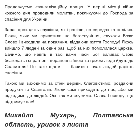
Продовжуємо євангелізаційну працю. У перші місяці війни
кожного дня проводили молитви, покликуючи до Господа за
спасіння для України.
Зараз проходять служіння, як і раніше, по середах та неділях.
Люди, яких ми привозили на богослужіння, слухали Боже
Слово і виходили на покаяння, віддаючи життя Господу! Якось
вийшло 7 людей за один раз, щоб за них помолилася церква.
Бачимо, що навіть в такі важкі часи Бог виливає Свою
благодать і спрагнені, поранені війною та гріхом люди йдуть до
Спасителя! Це таке щастя — бачити в очах людей радість
спасіння.
Також ми виходимо за стіни церкви, благовістимо, роздаючи
продукти та Євангелія. Люди самі приходять до нас, або ми
підходимо до людей. Ось так ми служимо. Слава Господу, що
підтримує нас!
Михайло Мухарь, Полтавська
область, уривок з листа