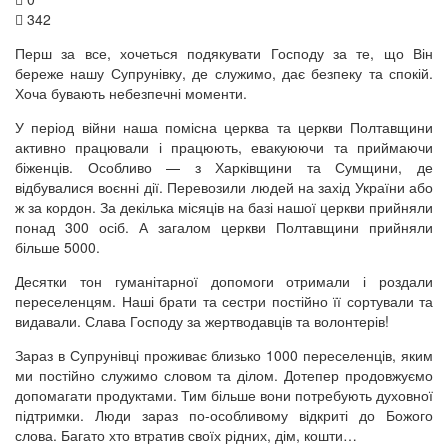
342
Перш за все, хочеться подякувати Господу за те, що Він
береже нашу Супрунівку, де служимо, дає безпеку та спокій.
Хоча бувають небезпечні моменти.
У період війни наша помісна церква та церкви Полтавщини
активно працювали і працюють, евакуюючи та приймаючи
біженців. Особливо — з Харківщини та Сумщини, де
відбувалися воєнні дії. Перевозили людей на захід України або
ж за кордон. За декілька місяців на базі нашої церкви прийняли
понад 300 осіб. А загалом церкви Полтавщини прийняли
більше 5000.
Десятки тон гуманітарної допомоги отримали і роздали
переселенцям. Наші брати та сестри постійно її сортували та
видавали. Слава Господу за жертводавців та волонтерів!
Зараз в Супрунівці проживає близько 1000 переселенців, яким
ми постійно служимо словом та ділом. Дотепер продовжуємо
допомагати продуктами. Тим більше вони потребують духовної
підтримки. Люди зараз по-особливому відкриті до Божого
слова. Багато хто втратив своїх рідних, дім, кошти…