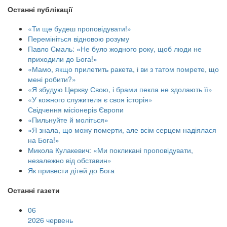
Останні публікації
«Ти ще будеш проповідувати!»
Перемініться відновою розуму
Павло Смаль: «Не було жодного року, щоб люди не
приходили до Бога!»
«Мамо, якщо прилетить ракета, і ви з татом помрете, що
мені робити?»
«Я збудую Церкву Свою, і брами пекла не здолають її»
«У кожного служителя є своя історія»
Свідчення місіонерів Європи
«Пильнуйте й моліться»
«Я знала, що можу померти, але всім серцем надіялася
на Бога!»
Микола Кулакевич: «Ми покликані проповідувати,
незалежно від обставин»
Як привести дітей до Бога
Останні газети
06
2026 червень