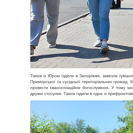
Також із Юрою їздили в Запоріжжя, завезли гумані
Приморської та сусідньої територіальних громад. 
провести євангелізаційне богослужіння. У тому чи
дружні стосунки. Також їздили в одне із прифронто