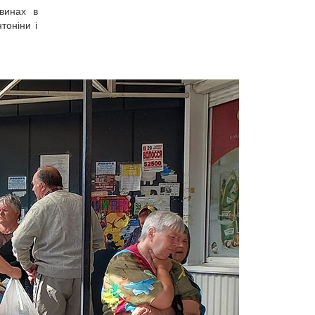
авинах в
тоніни і