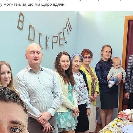
у молитви, за що ми щиро вдячні.