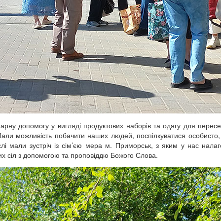
тарну допомогу у вигляді продуктових наборів та одягу для пересе
Мали можливість побачити наших людей, поспілкуватися особисто,
слі мали зустріч із сім’єю мера м. Приморськ, з яким у нас нала
вих сіл з допомогою та проповіддю Божого Слова.