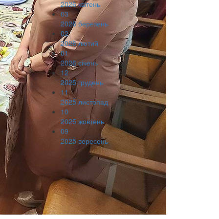
2026 квітень
03
2026 березень
02
2026 лютий
01
2026 січень
12
2025 грудень
11
2025 листопад
10
2025 жовтень
09
2025 вересень