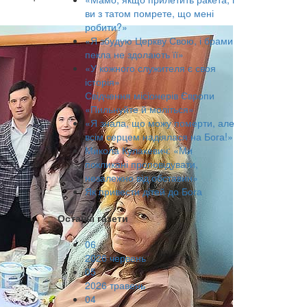
ви з татом помрете, що мені
робити?»
«Я збудую Церкву Свою, і брами
пекла не здолають її»
«У кожного служителя є своя
історія»
Свідчення місіонерів Європи
«Пильнуйте й моліться»
«Я знала, що можу померти, але
всім серцем надіялася на Бога!»
Микола Кулакевич: «Ми
покликані проповідувати,
незалежно від обставин»
Як привести дітей до Бога
Останні газети
06
2026 червень
05
2026 травень
04