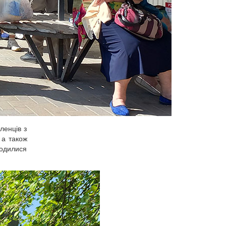
ленців з
 а також
годилися