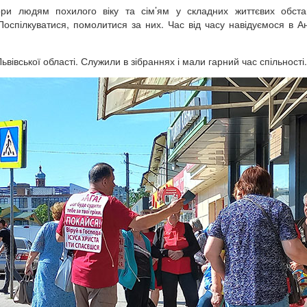
ори людям похилого віку та сім’ям у складних життєвих обст
 Поспілкуватися, помолитися за них. Час від часу навідуємося в Ан
вської області. Служили в зібраннях і мали гарний час спільності.