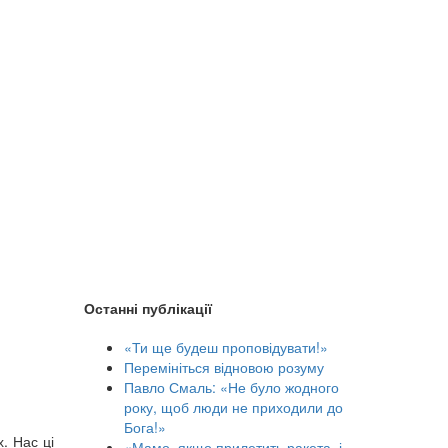
Останні публікації
«Ти ще будеш проповідувати!»
Перемініться відновою розуму
Павло Смаль: «Не було жодного
року, щоб люди не приходили до
Бога!»
. Нас ці
«Мамо, якщо прилетить ракета, і