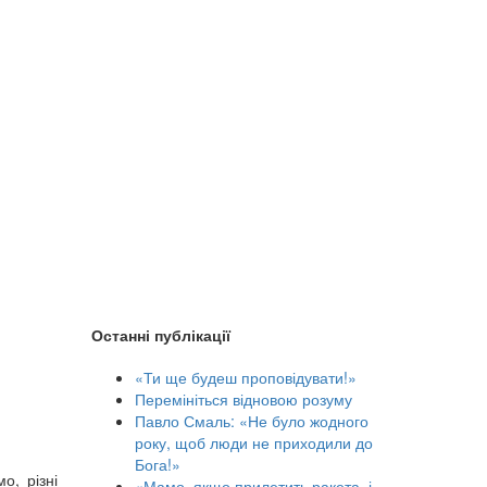
Останні публікації
«Ти ще будеш проповідувати!»
Перемініться відновою розуму
Павло Смаль: «Не було жодного
року, щоб люди не приходили до
Бога!»
о, різні
«Мамо, якщо прилетить ракета, і