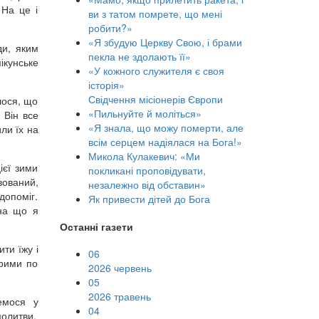
 На це і
ви з татом помрете, що мені
робити?»
«Я збудую Церкву Свою, і брами
ди, яким
пекла не здолають її»
ікунське
«У кожного служителя є своя
історія»
Свідчення місіонерів Європи
лося, що
«Пильнуйте й моліться»
. Він все
«Я знала, що можу померти, але
или їх на
всім серцем надіялася на Бога!»
Микола Кулакевич: «Ми
ієї зими
покликані проповідувати,
вований,
незалежно від обставин»
допоміг.
Як привести дітей до Бога
 на що я
Останні газети
ти їжу і
06
орими по
2026 червень
05
2026 травень
емося у
04
молитви.