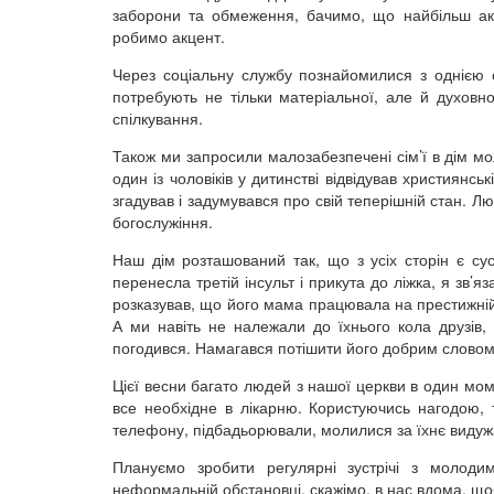
заборони та обмеження, бачимо, що найбільш акт
робимо акцент.
Через соціальну службу познайомилися з однією 
потребують не тільки матеріальної, але й духовно
спілкування.
Також ми запросили малозабезпечені сім’ї в дім м
один із чоловіків у дитинстві відвідував християнськ
згадував і задумувався про свій теперішній стан. Люд
богослужіння.
Наш дім розташований так, що з усіх сторін є сус
перенесла третій інсульт і прикута до ліжка, я зв’я
розказував, що його мама працювала на престижній р
А ми навіть не належали до їхнього кола друзів,
погодився. Намагався потішити його добрим словом,
Цієї весни багато людей з нашої церкви в один мом
все необхідне в лікарню. Користуючись нагодою, 
телефону, підбадьорювали, молилися за їхнє видуж
Плануємо зробити регулярні зустрічі з молод
неформальній обстановці, скажімо, в нас вдома, щоб 