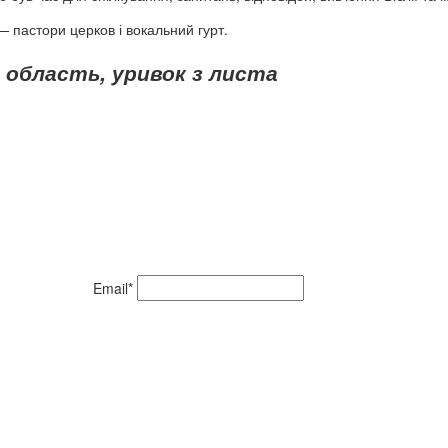
 — пастори церков і вокальний гурт.
 область, уривок з листа
Email*