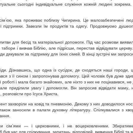
уальне сьогодні індивідуальне служіння кожній людині зокрема.
сім’єю, яка проживає поблизу Чигирина. Це малозабезпечені лю
ї підтримки. Завезли їм продуктів та одягу. Продовжуємо душеоп
олитви для бесід та матеріальної допомоги. Під час розмови вияви
і табори і вивчав Біблію, але підрісши, перестав відвідувати церкву
и дякували за підтримку для їхніх сімей. В кінці зустрічі ми запрос
іди. Дізнавшись, що одна із сусідок, де сходяться наші городи, ц
зався з її сином і запропонував допомогу. Цей чоловік був дуже зди
оботі і мала багато знайомих, але ніхто з них не поцікавився, не 
 але приділили увагу і допомогли. Він запросив відвідати маму,
 розповісти про Ісуса Христа.
ент захворіли на ковід та пневмонію. Декому з них доводилося носи
також заносили в палати духовну літературу. Спілкувалися з хв
ання.
ими сім’ями — і церковними, і не воцерковленими. Збиратим
був час для спілкування, запитань, відповідей, вивчення Біблії та 