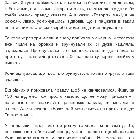
Зазвичай туди приїжджають із кимось із близьких: із чоловіком,
із батьками, а я – сама. Лікарі питають, хто зі мною з рідних, бо
треба комусь правду сказати. А я кажу: «Говоріть мені, я не
боюся». Лікар, усміхнувшись, відповів, що в пацієнтів із таким
позитивним настроєм хвороба може піддатися лікуванню.
Та коли через три місяці я знову приїхала в лікарню, метастази
вже пішли на бронхи й зруйнували їх. Я дуже кашляла,
задихалася. Пролікувалася, але мені сказали, що довго вже не
протягну – наприкінці травня або на початку червня відійду у
вічність.
Коли відчуваєш, що твоє тіло руйнується, то як не крути, а таки
здаєшся.
Від рідних я приховала правду, щоб не хвилювалися. Живу за
150 км від них, тож просто казала, що не можу приїхати – і
вони нічого не знали. А в церкві вже бачили, що моє життя
згасає. Але я казала: «Боже, хай моя свічечка згорить там, де
Ти поставиш».
У недільній школі вже потрошку готувала собі заміну. Та,
незважаючи на близький кінець, у кінці травня я ще збиралася
бути координатором у дитячому таборі. На служіння теж