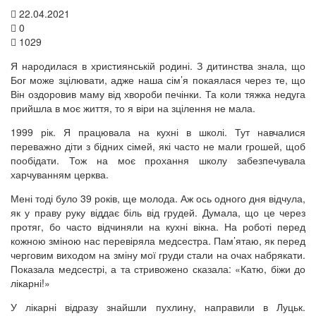
22.04.2021
0
1029
Я народилася в християнській родині. З дитинства знала, що
Бог може зцілювати, адже наша сім’я покаялася через те, що
Він оздоровив маму від хвороби печінки. Та коли тяжка недуга
прийшла в моє життя, то я віри на зцілення не мала.
1999 рік. Я працювала на кухні в школі. Тут навчалися
переважно діти з бідних сімей, які часто не мали грошей, щоб
пообідати. Тож на моє прохання школу забезпечувала
харчуванням церква.
Мені тоді було 39 років, ще молода. Аж ось одного дня відчула,
як у праву руку віддає біль від грудей. Думала, що це через
протяг, бо часто відчиняли на кухні вікна. На роботі перед
кожною зміною нас перевіряла медсестра. Пам’ятаю, як перед
черговим виходом на зміну мої груди стали на очах набрякати.
Показала медсестрі, а та стривожено сказала: «Катю, біжи до
лікарні!»
У лікарні відразу знайшли пухлину, направили в Луцьк.