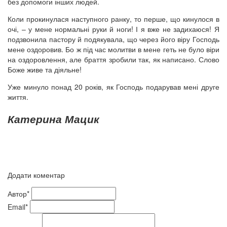
без допомоги інших людей.
Коли прокинулася наступного ранку, то перше, що кинулося в
очі, – у мене нормальні руки й ноги! І я вже не задихаюся! Я
подзвонила пастору й подякувала, що через його віру Господь
мене оздоровив. Бо ж під час молитви в мене геть не було віри
на оздоровлення, але браття зробили так, як написано. Слово
Боже живе та діяльне!
Уже минуло понад 20 років, як Господь подарував мені друге
життя.
Катерина Мацик
Додати коментар
Автор*
Email*