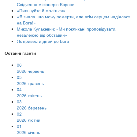
Свідчення місіонерів Європи
«Пильнуйте й моліться»
«Я знала, що можу померти, але всім серцем надіялася
на Бога!»
Микола Кулакевич: «Ми покликані проповідувати,
незалежно від обставин»
Як привести дітей до Бога
Останні газети
06
2026 червень
05
2026 травень
04
2026 квітень
03
2026 березень
02
2026 лютий
01
2026 січень