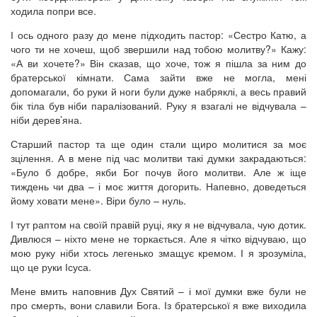
ходила попри все.
І ось одного разу до мене підходить пастор: «Сестро Катю, а
чого ти не хочеш, щоб звершили над тобою молитву?» Кажу:
«А ви хочете?» Він сказав, що хоче, тож я пішла за ним до
братерської кімнати. Сама зайти вже не могла, мені
допомагали, бо руки й ноги були дуже набряклі, а весь правий
бік тіла був ніби паралізований. Руку я взагалі не відчувала –
ніби дерев’яна.
Старший пастор та ще один стали щиро молитися за моє
зцілення. А в мене під час молитви такі думки закрадаються:
«Було б добре, якби Бог почув його молитви. Але ж іще
тиждень чи два – і моє життя догорить. Напевно, доведеться
йому ховати мене». Віри було – нуль.
І тут раптом на своїй правій руці, яку я не відчувала, чую дотик.
Дивлюся – ніхто мене не торкається. Але я чітко відчуваю, що
мою руку ніби хтось легенько змащує кремом. І я зрозуміла,
що це руки Ісуса.
Мене вмить наповнив Дух Святий – і мої думки вже були не
про смерть, вони славили Бога. Із братерської я вже виходила