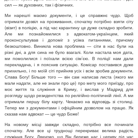
сил — як духовних, так і фізичних.
Ми нарешті маємо документи, і це справжнє чудо. Щоб
отримати дозвіл на проживання, спочатку потрібно взяти сіту
(візит) в поліцію, а під час карантину це дуже складно зробити.
Але ми познайомилися з адвокатом-українцем, який
проконсультував і допоміг з усіма питаннями, причому
безкоштовно. Виникла нова проблема — сіти в нас були на
різні дні, а для сина не було взагалі. Коли настала моя дата,
ми помолилися і поїхали всією сім’єю. В поліції нам дали
перекладача, і я пояснив ситуацію. Комісар поставився дуже
прихильно, і по моїй сіті прийняв усіх і всім зробив документи.
Слава Богу! Більше того — він сам написав листа (якого ми
мали надати, але не знали про це) про мету мого приїзду, про
моє життя та служіння в Криму, і вислав у Мадрид для
розгляду щодо резидентства по релігійно-політичній лінії. А ми
отримали першу білу карту. Чекаємо на відповідь зі столиці.
Тепер ми з документами і офіційним дозволом на працю. Як
сказав нам адвокат — це чудо Боже!
На новому місці завжди складно, потрібно все починати
спочатку. Але все ці труднощі перекриває велика радість
служіння Богу. Дякуємо, що Він береже нас і церкву під час