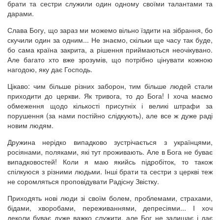
брати та сестри служили один одному своїми талантами та
дарами.
Слава Богу, що зараз ми можемо вільно їздити на зібрання, бо
скучили один за одним... Не знаємо, скільки ще часу так буде,
бо сама країна закрита, а рішення приймаються неочікувано.
Але багато хто вже зрозумів, що потрібно цінувати кожною
нагодою, яку дає Господь.
Цікаво: чим більше різних заборон, тим більше людей стали
приходити до церкви. Як тривога, то до Бога! І хоча маємо
обмеження щодо кількості присутніх і великі штрафи за
порушення (за нами постійно слідкують), але все ж дуже раді
новим людям.
Дружина нерідко випадково зустрічається з українцями,
росіянами, поляками, які тут проживають. Але в Бога не буває
випадковостей! Коли я маю якийсь підробіток, то також
спілкуюся з різними людьми. Інші брати та сестри з церкві теж
не соромляться проповідувати Радісну Звістку.
Приходять нові люди зі своїм болем, проблемами, страхами,
бідами, хворобами, переживаннями, депресіями... І хоч
деколи буває дуже важко служити, але Бог не залишає і дає