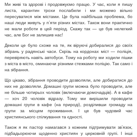
Ми живі та здорові і продовжуємо працю. У час, коли я пишу
листа, карантин трохи послабили і ми можемо вільно
пересуватися між містами. Це була найбільша проблема, бо
наші люди живуть у п’яти різних містах. Також вони практично
не мали роботи в цей період. Скажу так — це був нелегкий
час, але Бог не залишив нас!
Деколи це було схоже на те, як віруючі добиралися до своїх
зібрань у радянські часи. Скрізь на кордонах міст — поліція,
перевіряють навіть автобуси. Тому на роботу ми ходили пішки
з міста в місто, оминаючи різними стежками поліцію. Так само і
на зібрання.
Що цікаво, зібрання проводити дозволяли, але добиратися до
них не дозволяли. Домашні групи можна було проводити, але
не більше чотирьох чоловік (включаючи домочадців). А в кафе
— хоч 20 чоловік відразу. Тому ми вирішили проводити
домашні групи в кафе (на природі), розділивши громаду на
групи за місцем проживання. І це був чудовий час
християнського спілкування та єдності.
Також я як пастор намагався з кожним підтримувати зв’язок,
підбадьорюючи щоденно християн у церковній групі. І інші