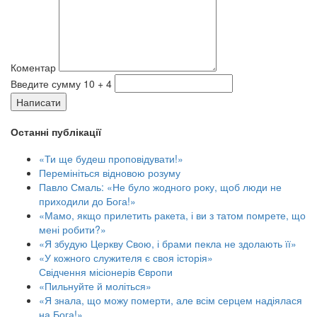
Коментар
Введите сумму 10 + 4
Написати
Останні публікації
«Ти ще будеш проповідувати!»
Перемініться відновою розуму
Павло Смаль: «Не було жодного року, щоб люди не
приходили до Бога!»
«Мамо, якщо прилетить ракета, і ви з татом помрете, що
мені робити?»
«Я збудую Церкву Свою, і брами пекла не здолають її»
«У кожного служителя є своя історія»
Свідчення місіонерів Європи
«Пильнуйте й моліться»
«Я знала, що можу померти, але всім серцем надіялася
на Бога!»