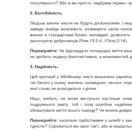
популярності? Або ж він просто «відбував термін» 
2. Богобійність.
Людські закони ніколи не будуть досконалими. І якщо
завжди знайде можливість зловживати своїм полож
вчинки зі стандартами Божих заповідей, дозволить
заохочуючи доброчинців (Рим.13:3-4, 1Петр.2:14).
Перевіряйте:
Чи відповідало попереднє життя кан
не зробить людину благочестивою, а можливостей дл
3. Надійність.
Цей критерій у біблійному тексті визначено єврейс
так багато у ньому значень: праведних, чесних, поря
якої слово не розходиться з ділом.
Ніщо, мабуть, не може виступати настільки чітк
подружнього завіту, той і поза шлюбом надійни
облаштувати життя всього народу? Чи можна довірит
Перевіряйте:
наскільки турботливим у шлюбі є кан
гідністю? Соромиться він своєї сім'ї, або ж пишаєт