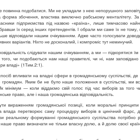
е повинна подобатися. Ми не укладали з нею непорушного заповіту
 форма збочення, властива виключно рабському менталітету. З
власники підприємства під назвою «країна», лише тимчасово най
бравши їх серед інших претендентів. І обрали ми саме їх не тому,
льше відповідали нашим очікуванням. Адже часто голосувати довод
тивних варіантів. Ніхто не досконалий, і компроміс тут неминучий.
повідальність слідувати нашим очікуванням, а ми — підкорятися їм
 того, чи подобаються нам наші правителі, чи ні, нам заповідано
при владі» (1Тим.2:1).
посіб впливати на владні сфери в громадянському суспільстві, де 
 громадян. Яким би не було наше положення в суспільстві, ми всі
Як мінімум — коли віддаємо свій голос під час виборів за того ч
ське право, але і наша громадянська відповідальність.
ути вираженням громадянської позиції, коли моральні принципи
а влада перетворює саму процедуру виборів в цинічний фарс, 
ри реальному формуванні громадянського суспільства потрібно р
наше право визначати не тільки власну долю, а й долю своєї країн