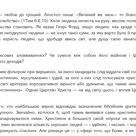
— любов до грошей. Апостол пише: «Великий же зиск— то благо
любство» (1Тим.6:6,10). Коли людина нечиста на руку, високе пол
пільства становить. Як казав Генрі Форд, якщо людині, яка краде 
ля непідкупної людини — не існує такої суми, за яку варто було б п
а користь людині, що здобуде ввесь світ, але душу свою занап
сових зловживаннях? Чи сумісні між собою його майнові і фі
оїх доходів?
вим фільтром при вирішенні, за якого кандидата слід віддати свій го
истиянин, мусульманин і іудей, за кого з них слід голосувати хри
світі критерію корпоративної вірності або думаючи, що таким чи
ристиянина». Однак Царство Христа — не від світу цього, і вплив Ц
.
го, хто найбільшою мірою відповідає зазначеним біблійним крите
дкупного. Звичайно, хотілося б, щоб таким виявився саме християн
чаровуватися ними. Християни в більшості своїй нітрохи не кра
 яких величезна кількість хороших людей — і здібних, і чесних, і по
тримують спасіння. Але різниця ця — у сфері того, що Боже, а не 