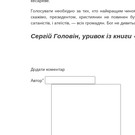
кесареве.
Голосувати необхідно за тих, хто найкращим чином
скажімо, президентом, християнин не повинен бут
сатаністів, і атеїстів, — всіх громадян. Бог не дивит
Сергій Головін, уривок із книги 
Додати коментар
Автор*