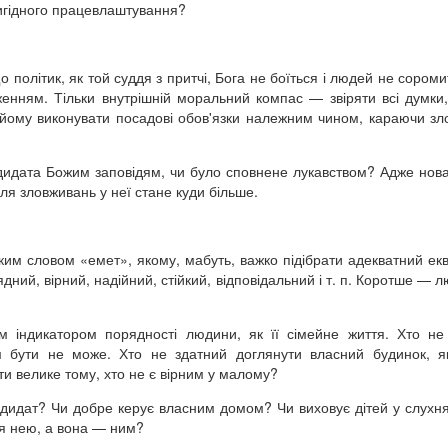
вигідного працевлаштування?
 політик, як той суддя з притчі, Бога не боїться і людей не соромит
енням. Тільки внутрішній моральний компас — звіряти всі думки,
 йому виконувати посадові обов'язки належним чином, караючи зло
дидата Божим заповідям, чи було сповнене лукавством? Адже нов
я зловживань у неї стане куди більше.
ьким словом «емет», якому, мабуть, важко підібрати адекватний екв
дний, вірний, надійний, стійкий, відповідальний і т. п. Коротше — л
им індикатором порядності людини, як її сімейне життя. Хто н
м бути не може. Хто не здатний доглянути власний будинок, 
и велике тому, хто не є вірним у малому?
дидат? Чи добре керує власним домом? Чи виховує дітей у слухнян
ься нею, а вона — ним?