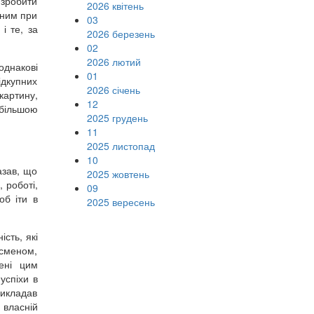
 зробити
2026 квітень
сним при
03
і те, за
2026 березень
02
2026 лютий
однакові
01
ідкупних
2026 січень
картину,
12
йбільшою
2025 грудень
11
2025 листопад
10
азав, що
2025 жовтень
 роботі,
09
об іти в
2025 вересень
сть, які
есменом,
ені цим
успіхи в
рикладав
 власній