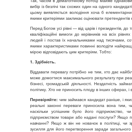
Так, часом в демагогічному потоці майже однаков
вибір із безлічі так схожих один на одного кандид
цьому виявляється володіння хоча б елементарни
якими критеріями закликає оцінювати претендентів 
Перед Богом усі рівні — від царів і президентів, до
кваліфікаційні вимоги до керівників на всіх рівня
людей і постав їх начальниками над тисячами, сот
якими характеристиками повинні володіти найкращі
мірою відповідають цим критеріям. Тобто:
1. Здібність.
Віддавати перевагу потрібно не тим, хто дає найбіль
може домогтися максимального результату при реал
бізнесі, громадській діяльності. Нездатність за
політику. Хто не приносить плоду в інших сферах, і 
Перевіряйте:
чим займався кандидат раніше, і яких
реальні законні переваги приносила вона тим, 
наскільки успішним було його підприємство, ч
підприємством товари або надані послуги? Якщо п
навчанні? Якщо ж він не новачок в політиці, чи 
зусилля для його перетворення заради загального 