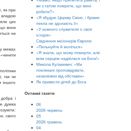
ви з татом помрете, що мені
, як при
робити?»
а владою
«Я збудую Церкву Свою, і брами
няли цих
пекла не здолають її»
 що вони
«У кожного служителя є своя
иться не
історія»
Свідчення місіонерів Європи
«Пильнуйте й моліться»
 у межах
«Я знала, що можу померти, але
 «чинити
всім серцем надіялася на Бога!»
Микола Кулакевич: «Ми
покликані проповідувати,
політики
незалежно від обставин»
, так чи
Як привести дітей до Бога
и іншого
Останні газети
 добра і
де думка
06
озуміти:
2026 червень
и, свого
05
2026 травень
04