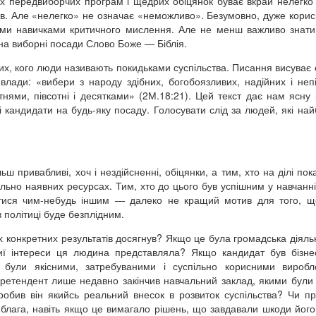
их передвиборчих програм і щедрих обіцянок буває вкрай нелегко
атів. Але «нелегко» не означає «неможливо». Безумовно, дуже кори
ми навичками критичного мислення. Але не менш важливо знати 
на виборні посади Слово Боже — Біблія.
 тих, кого люди називають покидьками суспільства. Писання висуває 
х влади: «вибери з народу здібних, богобоязливих, надійних і неп
нями, півсотні і десятками» (2М.18:21). Цей текст дає нам ясну 
 кандидати на будь-яку посаду. Голосувати слід за людей, які на
ш привабливі, хоч і нездійсненні, обіцянки, а тим, хто на ділі пок
ьно наявних ресурсах. Тим, хто до цього був успішним у навчанні,
йматися чим-небудь іншим — далеко не кращий мотив для того, щ
в політиці буде безплідним.
 конкретних результатів досягнув? Якщо це була громадська діяльні
чиї інтереси ця людина представляла? Якщо кандидат був бізн
и були якісними, затребуваними і суспільно корисними виробл
ретендент лише недавно закінчив навчальний заклад, якими були 
зробив він якийсь реальний внесок в розвиток суспільства? Чи п
блага, навіть якщо це вимагало рішень, що завдавали шкоди його