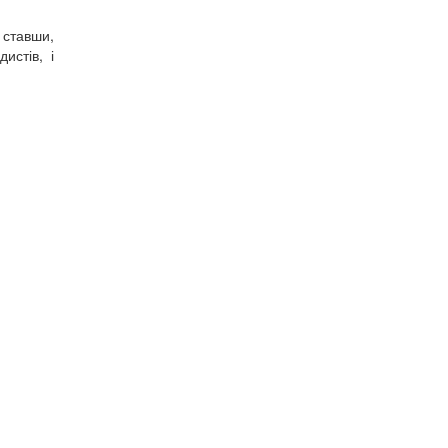
 ставши,
истів, і