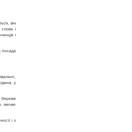
ься, він
 слова і
чинців і
а посада
івалент,
юдина, у
е береже
як зможе
ості і з