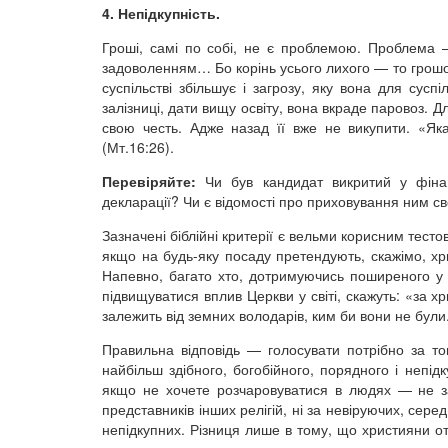
4. Непідкупність.
Гроші, самі по собі, не є проблемою. Проблема 
задоволенням… Бо корінь усього лихого — то грошо
суспільстві збільшує і загрозу, яку вона для сус
залізниці, дати вищу освіту, вона вкраде паровоз. Д
свою честь. Адже назад її вже не викупити. «Як
(Мт.16:26).
Перевіряйте:
Чи був кандидат викритий у фінан
декларації? Чи є відомості про приховування ним св
Зазначені біблійні критерії є вельми корисним тесто
якщо на будь-яку посаду претендують, скажімо, хр
Напевно, багато хто, дотримуючись поширеного у 
підвищуватися вплив Церкви у світі, скажуть: «за х
залежить від земних володарів, ким би вони не були
Правильна відповідь — голосувати потрібно за то
найбільш здібного, богобійного, порядного і непі
якщо не хочете розчаровуватися в людях — не за
представників інших релігій, ні за невіруючих, серед
непідкупних. Різниця лише в тому, що християни о