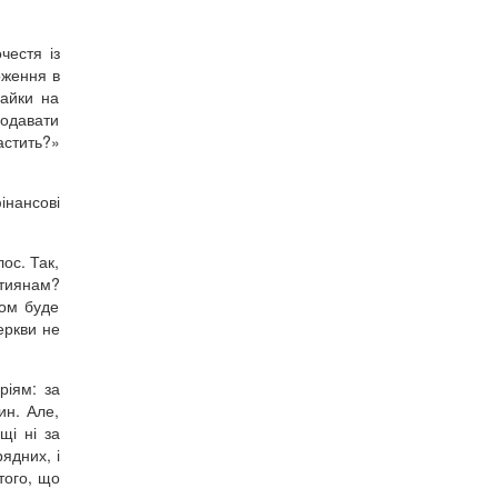
честя із
оження в
гайки на
родавати
астить?»
нансові
лос. Так,
стиянам?
ном буде
еркви не
ріям: за
ин. Але,
щі ні за
рядних, і
того, що