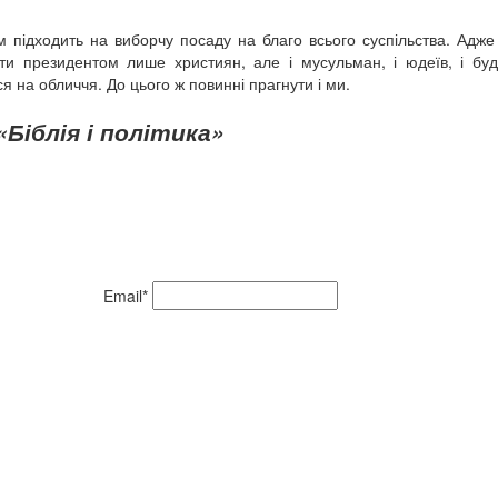
 підходить на виборчу посаду на благо всього суспільства. Адже
и президентом лише християн, але і мусульман, і юдеїв, і будд
ься на обличчя. До цього ж повинні прагнути і ми.
«Біблія і політика»
Email*