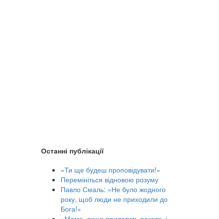
Останні публікації
«Ти ще будеш проповідувати!»
Перемініться відновою розуму
Павло Смаль: «Не було жодного
року, щоб люди не приходили до
Бога!»
«Мамо, якщо прилетить ракета, і