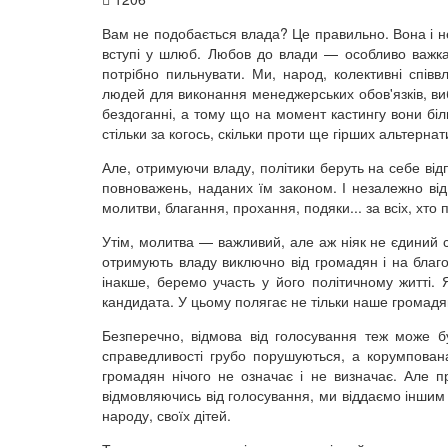
Вам не подобається влада? Це правильно. Вона і н
вступі у шлюб. Любов до влади — особливо важка
потрібно пильнувати. Ми, народ, колективні спів
людей для виконання менеджерських обов'язків, ви
бездоганні, а тому що на момент кастингу вони бі
стільки за когось, скільки проти ще гірших альтерна
Але, отримуючи владу, політики беруть на себе від
повноважень, наданих їм законом. І незалежно від
молитви, благання, прохання, подяки... за всіх, хто 
Утім, молитва — важливий, але аж ніяк не єдиний с
отримують владу виключно від громадян і на благо
інакше, беремо участь у його політичному житті. 
кандидата. У цьому полягає не тільки наше громадян
Безперечно, відмова від голосування теж може б
справедливості грубо порушуються, а корумпован
громадян нічого не означає і не визначає. Але п
відмовляючись від голосування, ми віддаємо іншим 
народу, своїх дітей.