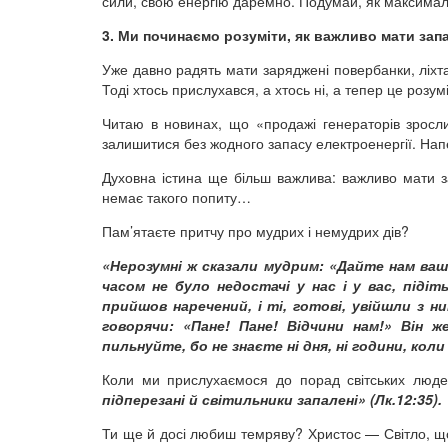
сили, свою енергію даремно. Подумай, як максимал
3. Ми починаємо розуміти, як важливо мати запа
Уже давно радять мати заряджені повербанки, ліхта
Тоді хтось прислухався, а хтось ні, а тепер це розумі
Читаю в новинах, що «продажі генераторів зросл
залишитися без жодного запасу електроенергії. Напе
Духовна істина ще більш важлива: важливо мати за
немає такого попиту…
Пам’ятаєте притчу про мудрих і немудрих дів?
«Нерозумні ж сказали мудрим: «Дайте нам вашо
часом не було недостачі у нас і у вас, підіт
прийшов наречений, і ті, готові, увійшли з ним
говорячи: «Пане! Пане! Відчини нам!» Він ж
пильнуйте, бо не знаєте ні дня, ні години, ко
Коли ми прислухаємося до порад світських люде
підперезані й світильники запалені» (Лк.12:35).
Ти ще й досі любиш темряву? Христос — Світло, що