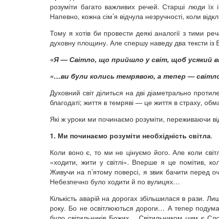
розуміти багато важливих речей. Старші люди їх
Напевно, кожна сім’я відчула незручності, коли відк
Тому я хотів би провести деякі аналогії з тими ре
духовну площину. Але спершу наведу два тексти із 
«Я
—
Світло, що прийшло у світ, щоб усякий в
«…ви були колись темрявою, а тепер
—
світло
Духовний світ ділиться на дві діаметрально протиле
благодаті; життя в темряві — це життя в страху, обман
Які ж уроки ми починаємо розуміти, переживаючи ві
1. Ми починаємо розуміти необхідність світла
.
Коли воно є, то ми не цінуємо його. Але коли світ
«ходити, жити у світлі». Вперше я це помітив, к
Живучи на п’ятому поверсі, я звик бачити перед о
Небезпечно було ходити й по вулицях…
Кількість аварій на дорогах збільшилася в рази. Лиш
року. Бо не освітлюються дороги… А тепер подумайт
було світильників Божих… Світильником цим є Сло