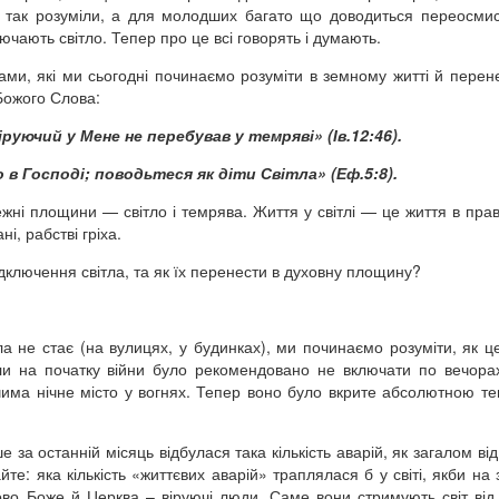
 і так розуміли, а для молодших багато що доводиться переосми
лючають світло. Тепер про це всі говорять і думають.
чами, які ми сьогодні починаємо розуміти в земному житті й перене
Божого Слова:
іруючий у Мене не перебував у темряві»
(Ів.12:46).
 в Господі; поводьтеся як діти Світла»
(Еф.5:8).
жні площини — світло і темрява. Життя у світлі — це життя в правд
і, рабстві гріха.
дключення світла, та як їх перенести в духовну площину?
ла не стає (на вулицях, у будинках), ми починаємо розуміти, як ц
оли на початку війни було рекомендовано не включати по вечорах
чима нічне місто у вогнях. Тепер воно було вкрите абсолютною т
е за останній місяць відбулася така кількість аварій, як загалом ві
е: яка кількість «життєвих аварій» траплялася б у світі, якби на 
во Боже й Церква – віруючі люди. Саме вони стримують світ від