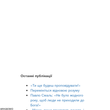
Останні публікації
«Ти ще будеш проповідувати!»
Перемініться відновою розуму
Павло Смаль: «Не було жодного
року, щоб люди не приходили до
Бога!»
очинаємо
«Мамо, якщо прилетить ракета, і