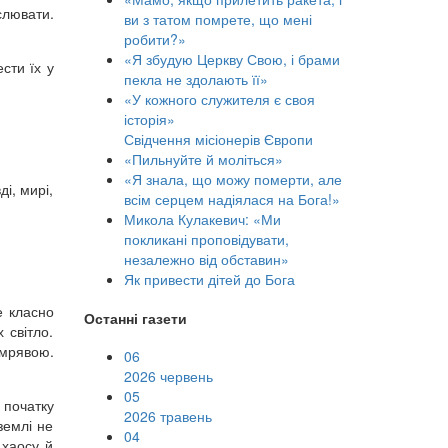
слювати.
ви з татом помрете, що мені
робити?»
«Я збудую Церкву Свою, і брами
сти їх у
пекла не здолають її»
«У кожного служителя є своя
історія»
Свідчення місіонерів Європи
«Пильнуйте й моліться»
«Я знала, що можу померти, але
і, мирі,
всім серцем надіялася на Бога!»
Микола Кулакевич: «Ми
покликані проповідувати,
незалежно від обставин»
Як привести дітей до Бога
е класно
Останні газети
 світло.
емрявою.
06
2026 червень
05
д початку
2026 травень
землі не
04
 хаосу й