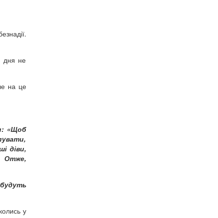
езнадії.
ь дня не
ле на це
и: «Щоб
пувати,
ші діви,
. Отже,
 будуть
колись у