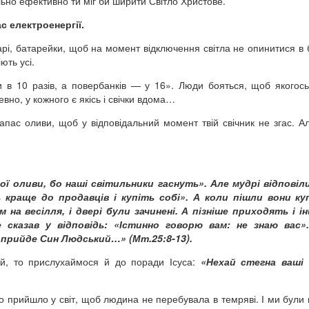
ьно ефективно ти міг би ширити Світло Христове.
с електроенергії.
рі, батарейки, щоб на момент відключення світла не опинитися в б
ють усі.
и в 10 разів, а повербанків — у 16». Люди бояться, щоб якогос
вно, у кожного є якісь і свічки вдома…
пас оливи, щоб у відповідальний момент твій свічник не згас. А
ї оливи, бо наші світильники гаснуть». Але мудрі відповіл
ь краще до продавців і купіть собі». А коли пішли вони ку
 на весілля, і двері були зачинені. А пізніше приходять і ін
е сказав у відповідь: «Істинно говорю вам: не знаю вас»
ли прийде Син Людський…»
(Мт.25:8-13).
й, то прислухаймося й до поради Ісуса:
«Нехай стегна ваші
 прийшло у світ, щоб людина не перебувала в темряві. І ми були 