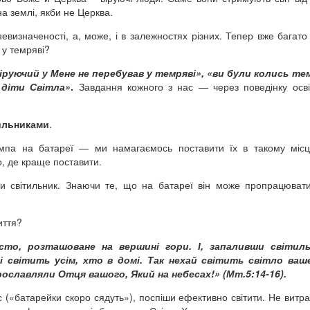
а землі, якби не Церква.
евизначеності, а, може, і в залежностях різних. Тепер вже багато 
 у темряві?
іруючий у Мене не перебував у темряві», «ви були колись те
 діти Світла»
.
Завдання кожного з нас —
через поведінку осв
тильниками
.
мпа на батареї — ми намагаємось поставити їх в такому місці
, де краще поставити.
и світильник. Знаючи те, що на батареї він може пропрацюват
иття?
то, розташоване на вершині гори. І, запаливши світиль
 і світить усім, хто в домі. Так нехай світить світло ваш
ославляли Отця вашого, Який на небесах!» (Мт.5:14-16).
 («батарейки скоро сядуть»), поспіши ефективно світити. Не витра