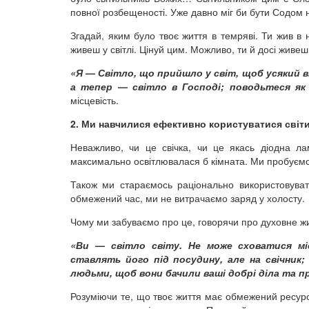
повної розбещеності. Уже давно міг би бути Содом н
Згадай, яким було твоє життя в темряві. Ти жив в н
живеш у світлі. Цінуй цим. Можливо, ти й досі живеш
«Я
—
Світло, що прийшло у світ, щоб усякий в
а тепер
—
світло в Господі; поводьтеся як
місцевість.
2. Ми навчилися ефективно користуватися сві
Неважливо, чи це свічка, чи це якась діодна ла
максимально освітлювалася б кімната. Ми пробуємо
Також ми стараємось раціонально використовуват
обмежений час, ми не витрачаємо заряд у холосту.
Чому ми забуваємо про це, говорячи про духовне ж
«Ви
—
світло світу. Не може сховатися міс
ставлять його під посудину, але на свічник;
людьми, щоб вони бачили ваші добрі діла та пр
Розуміючи те, що твоє життя має обмежений ресурс