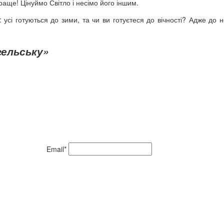
краще! Цінуймо Світло і несімо його іншим.
усі готуються до зими, та чи ви готуєтеся до вічності? Адже до н
гельську»
Email*