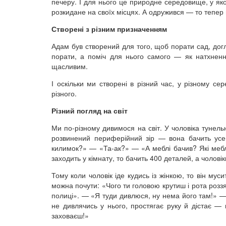
печеру. І для нього це природне середовище, у як
розкидане на своїх місцях. А одружився — то тепер 
Створені з різним призначенням
Адам був створений для того, щоб порати сад, дог
порати, а поміч для нього самого — як натхненн
щасливим.
І оскільки ми створені в різний час, у різному се
різного.
Різний погляд на світ
Ми по-різному дивимося на світ. У чоловіка тунел
розвинений периферійний зір — вона бачить усе.
килимок?» — «Та-ак?» — «А меблі бачив? Які меблі
заходить у кімнату, то бачить 400 деталей, а чолові
Тому коли чоловік іде кудись із жінкою, то він мус
можна почути: «Чого ти головою крутиш і рота роз
полиці». — «Я туди дивлюся, ну нема його там!» — 
не дивлячись у нього, простягає руку й дістає — 
заховаєш!»