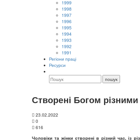
1999
1998
1997
1996
1995
1994
1993
1992
1991
Регіони праці
Ресурси
Створені Богом різними
23.02.2022
0
616
Чоловіки та жінки створені в різний час, із р