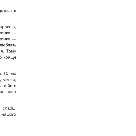
деться в
 красою,
 жінки —
 жінки —
 люблять
ся. Тому
об краще
м. Слова
 міміки,
а є його
ємо один
и слабші
я нашого