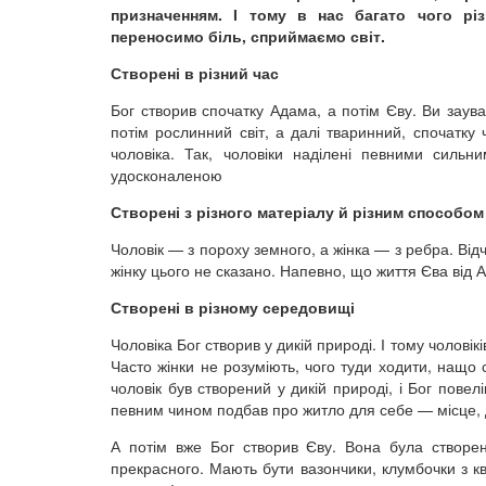
призначенням. І тому в нас багато чого рі
переносимо біль, сприймаємо світ.
Створені в різний час
Бог створив спочатку Адама, а потім Єву. Ви заува
потім рослинний світ, а далі тваринний, спочатку 
чоловіка. Так, чоловіки наділені певними сильн
удосконаленою
Створені з різного матеріалу й різним способом
Чоловік — з пороху земного, а жінка — з ребра. Відч
жінку цього не сказано. Напевно, що життя Єва від А
Створені в різному середовищі
Чоловіка Бог створив у дикій природі. І тому чолові
Часто жінки не розуміють, чого туди ходити, нащо
чоловік був створений у дикій природі, і Бог повел
певним чином подбав про житло для себе — місце, де 
А потім вже Бог створив Єву. Вона була створен
прекрасного. Мають бути вазончики, клумбочки з кв