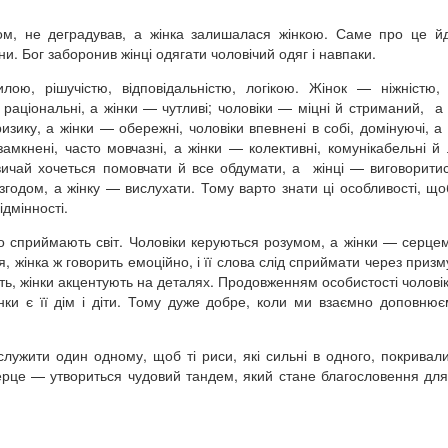
ом, не деградував, а жінка залишалася жінкою. Саме про це й
и. Бог заборонив жінці одягати чоловічий одяг і навпаки.
илою, рішучістю, відповідальністю, логікою. Жінок — ніжністю,
ш раціональні, а жінки — чутливі; чоловіки — міцні й стриманий, а
ризику, а жінки — обережні, чоловіки впевнені в собі, домінуючі, а
 замкнені, часто мовчазні, а жінки — колективні, комунікабельні й
звичай хочеться помовчати й все обдумати, а жінці — виговорити
 згодом, а жінку — вислухати. Тому варто знати ці особливості, щ
ідмінності.
вно сприймають світ. Чоловіки керуються розумом, а жінки — серце
 жінка ж говорить емоційно, і її слова слід сприймати через призму
ть, жінки акцентують на деталях. Продовженням особистості чоловік
нки є її дім і діти. Тому дуже добре, коли ми взаємно доповню
служити один одному, щоб ті риси, які сильні в одного, покривал
серце — утвориться чудовий тандем, який стане благословення дл