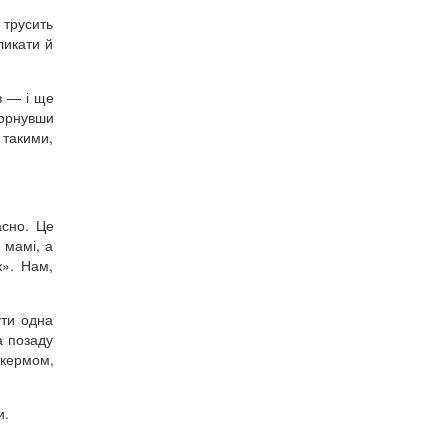
 трусить
ликати й
в — і ще
горнувши
 такими,
асно. Це
 мамі, а
к». Нам,
ути одна
а позаду
 кермом,
и.