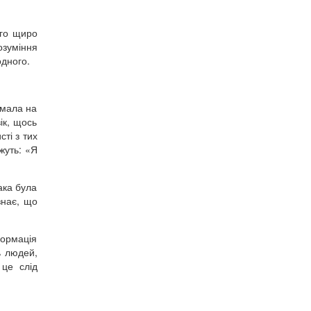
ого щиро
озуміння
одного.
 мала на
ік, щось
ті з тих
жуть: «Я
ака була
знає, що
формація
ь людей,
 це слід