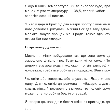
Якщо в жінки температура 38, то пилосос гуде, пр
мене» Міряє температуру — 38,5, теплий чайок — і
заповіти останні писати.
У нас у церкві брат під два метри зросту пішов на п
його довелося рятувати. А жінці Бог дав таку здіб
малюка, забула про цей біль і радіє. Такою здібніс
якими Бог нас створив.
По-різному думаємо
Мислення жінки побудоване так, що вона може одн
зумовлено фізіологічно. Тому коли жінка каже: «П
додому візьмеш яєць і молока», то він зависає:
чоловікам, треба все робити за порядком. Жінка мож
Чоловіки або говорять, або слухають. Якщо ж спос
одну. Для чоловіків ця розмова — «базар», а для 
сидить жінка й розмовляє з кимось, то чоловік мож
може попутно робити безліч операцій.
Я говорю це, наводячи безліч смішних прикладів, дл
* * *