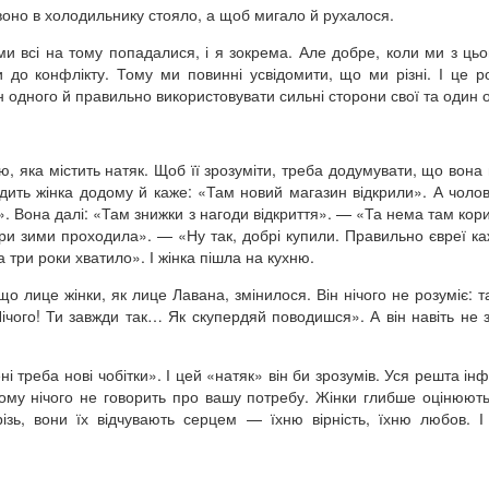
воно в холодильнику стояло, а щоб мигало й рухалося.
и всі на тому попадалися, і я зокрема. Але добре, коли ми з ць
 до конфлікту. Тому ми повинні усвідомити, що ми різні. І це р
одного й правильно використовувати сильні сторони свої та один 
, яка містить натяк. Щоб її зрозуміти, треба додумувати, що вона
ходить жінка додому й каже: «Там новий магазин відкрили». А чолов
». Вона далі: «Там знижки з нагоди відкриття». — «Та нема там корис
три зими проходила». — «Ну так, добрі купили. Правильно євреї ка
а три роки хватило». І жінка пішла на кухню.
що лице жінки, як лице Лавана, змінилося. Він нічого не розуміє: т
чого! Ти завжди так… Як скупердяй поводишся». А він навіть не 
і треба нові чобітки». І цей «натяк» він би зрозумів. Уся решта ін
 йому нічого не говорить про вашу потребу. Жінки глибше оцінюют
різь, вони їх відчувають серцем — їхню вірність, їхню любов. І