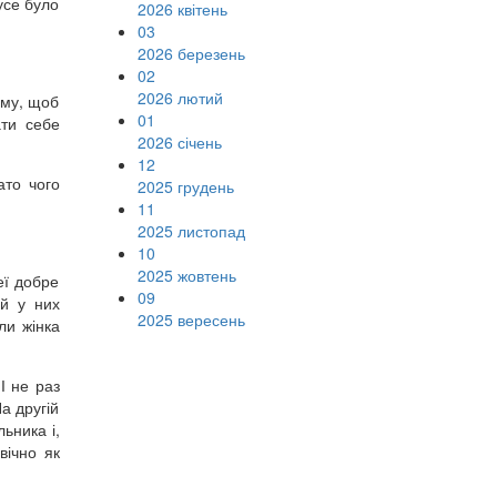
усе було
2026 квітень
03
2026 березень
02
2026 лютий
ому, щоб
01
ати себе
2026 січень
12
ато чого
2025 грудень
11
2025 листопад
10
2025 жовтень
еї добре
09
ий у них
2025 вересень
ли жінка
І не раз
а другій
ьника і,
вічно як