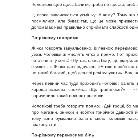
Чоловікові щоб щось бачити, треба не просто, щоб 
Ці слова викликаються усмішку. А чому? Тому що м
посміялися, але буває так, що це може призвести
допомагає нам правильно сприймати слабкості один 
По-різному говоримо
Жінки говорять завуальовано, із певною передмовою
увазі. Чоловіки ж мислять чітко й прямо. І от при
читаючи в ту мить: «Ну так, слава Богу, що відкрили
знижок…» Жінка далі підрулює: «Я вже в чобітках 
не такий багатий, щоб дешеві речі купувати». Бач, н
Через певний час туди приходить чоловік і бачить, 
хороша розмова, спокійна. «Що трапилося?» — «Ні
спричинило такий поворот розмови.
Чоловікові треба говорити прямо: «Дай гроші, бо мен
про магазин, знижки й чобітки трирічної давності
тому вони буквально бачать своїх чоловіків наск
враховувати.
По-різному переносимо біль