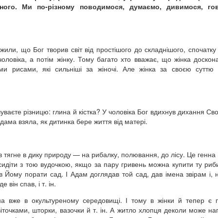
зного. Ми по-різному поводимося, думаємо, дивимося, го
жили, що Бог творив світ від простішого до складнішого, спочатку
чоловіка, а потім жінку. Тому багато хто вважає, що жінка доскон
ими рисами, які сильніші за жіночі. Але жінка за своєю суттю
уваєте різницю: глина й кістка? У чоловіка Бог вдихнув дихання Сво
дама взяла, як дитинка бере життя від матері.
ків тягне в дику природу — на рибалку, полювання, до лісу. Це генна
 сидіти з тою вудочкою, якщо за пару гривень можна купити ту риб
ів Йому порати сад. І Адам доглядав той сад, дав імена звірам і, 
він спав, і т. ін.
а вже в окультуреному середовищі. І тому в жінки й тепер є 
іточками, шторки, вазочки й т. ін. А житло хлопця деколи може на