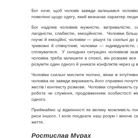
Бог хоче, щоб чоловік завжди залишався чоловік
повелінні щодо одягу, який визначає характер людин
Бог наділив чоловіків мужністю, витривалістю, с
лагідністю, слабкістю, емоційністю. Чоловіки біль
гнучкі й емоційні; чоловіки — рішучі та схильні до 
тривожні й співчутливі, чоловіки — індивідуалісти,
спілкуватися. У складних ситуаціях чоловікові за
чоловіка треба залишити в спокої, він розкаже все
розуміти один одного й уникати конфліктів через ці в
Чоловіки схильні мислити логічно, жінки ж інтуїти
чоловіка не завжди виражають його справжні почуття,
жестів і контексту розмови. Чоловіки сприймають су
робота чи служіння, продовженням особистості жі
одного.
Приймаймо ці відмінності як велику можливість по
риси іншого. І коли поєднати наш розум і жіноче 
життя.
Ростислав Мурах