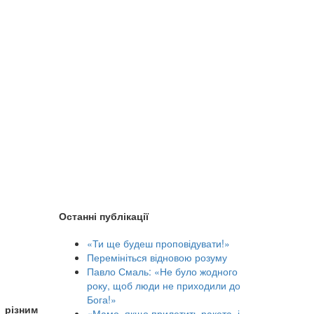
Останні публікації
«Ти ще будеш проповідувати!»
Перемініться відновою розуму
Павло Смаль: «Не було жодного
року, щоб люди не приходили до
Бога!»
з різним
«Мамо, якщо прилетить ракета, і