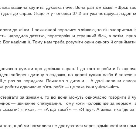
альна машина крутить, духовка пече. Вона раптом каже: «Щось так
 далі до справ. Якщо ж у чоловіка 37,2 він уже нотаріуса ладен к
ологи до жінки. І поки лікарі поралися з жінкою, то він знепритомні
ність: народила дитятко, перетерпівши страшний біль, а потім, при
тю Бог наділив її. Тому нам треба розуміти один одного й сприймати
очасно думати про декілька справ. І до того ж робити їх одноч
оїдеш забереш дитину з садочка, по дорозі купиш хліба й завезеш
 «Ще раз за порядком. Почнемо з дитини… А далі напиши списо
е робити одночасно п’ять робіт — це така їхня унікальність.
терігати за жінками, то всі вони можуть одночасно говорити й ч
жінок — звичайне спілкування. Тому коли чоловік їде за кермом, 
е сказати: «Тихо». — «А що таке?» — «Я їду». А жінка, яка їде за
я того, щоб ми навчилися не дратуватися через відмінності між нам