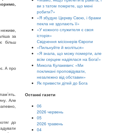
воримо,
ви з татом помрете, що мені
робити?»
«Я збудую Церкву Свою, і брами
пекла не здолають її»
«У кожного служителя є своя
 неживе,
історія»
аліша за
Свідчення місіонерів Європи
 є більш
«Пильнуйте й моліться»
«Я знала, що можу померти, але
всім серцем надіялася на Бога!»
Микола Кулакевич: «Ми
є. А про
покликані проповідувати,
незалежно від обставин»
Як привести дітей до Бога
 пам’ять.
Останні газети
ину. Але
06
напевно,
2026 червень
05
потяг до
2026 травень
гадувати
04