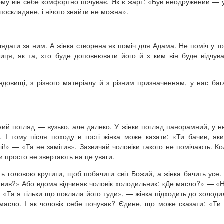
ому він себе комфортно почуває. Як є жарт: «Був неодружений — 
поскладане, і нічого знайти не можна».
лядати за ним. А жінка створена як поміч для Адама. Не поміч у т
иця, як та, хто буде доповнювати його й з ким він буде відчув
редовищі, з різного матеріалу й з різним призначенням, у нас баг
ьний погляд — вузько, але далеко. У жінки погляд панорамний, у н
 І тому після походу в гості жінка може казати: «Ти бачив, як
!» — «Та не замітив». Зазвичай чоловіки такого не помічають. Ко
ки просто не звертають на це уваги.
ить головою крутити, щоб побачити світ Божий, а жінка бачить усе. 
зявив?» Або вдома відчиняє чоловік холодильник: «Де масло?» — «Н
«Та я тільки що поклала його туди», — жінка підходить до холодил
масло. І як чоловік себе почуває? Єдине, що може сказати: «Ти 