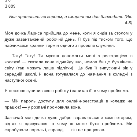
889
Бог противиться гордим, а смиренним дає благодать (Як.
4:6)
Моя дочка Лариса прийшла до мене, коли я сидів за столом у
дуже завантажений робочий день. Я був під тиском того, що
наближався крайній термін одного з проектів служіння.
— Тату! Тату! Ти мусиш допомогти мені з реєстрацією в
коледж! — сказала вона відчайдушно, немов би це був кінець
світу (так можуть лише підлітки). Це був її випускний рік у
середній школі, й вона готувалася до навчання в коледжі з
наступної осені.
Я неохоче зупинив свою роботу і запитав її, в чому проблема.
— Мій пароль доступу для онлайн-реєстрації в коледж не
працює! — у розпачі промовила вона.
Зазвичай моя дочка дуже добре вправлялася з комп’ютером,
відтак я здивувався, в чому ж може бути проблема. Ми
спробували пароль і, справді, — він не працював.