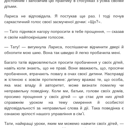
достойним і запозичив цю практику в стосунках з усіма своїми
дітьми.
Лариса не відповідала. Я постукав ще раз. І тоді почув
саркастичний голос своєї засмученої дочки: «Що?».
— Тато піднявся нагору попросити в тебе прощення, — сказав
я своїм найпокірнішим голосом.
— Тату! — вигукнула Лариса, поспішаючи відчинити двері й
обхопити мою шию. Вона так швидко й легко пробачила мені.
Багато татів відмовляються просити пробачення у своїх дітей,
навіть коли знають, що не праві. Вони вважають, що, просячи
пробачення, втрачають повагу в очах своєї дитини. Насправді
ж істиною є зовсім протилежне: дитину вражає те, що особа,
яка має владу й авторитет, може визнати помилку чи
неправильну поведінку. Коли ми, батьки, голови своїх домів,
просимо прощення у своїх дітей — це стає для них дітей
справжнім уроком на тему смирення й особистої
відповідальності за неправильні слова й дії. Така поведінка є
ознакою зрілості нашого управління в сім’ї.
Тати, найкращі уроки, яким ми можемо навчити своїх дітей, —