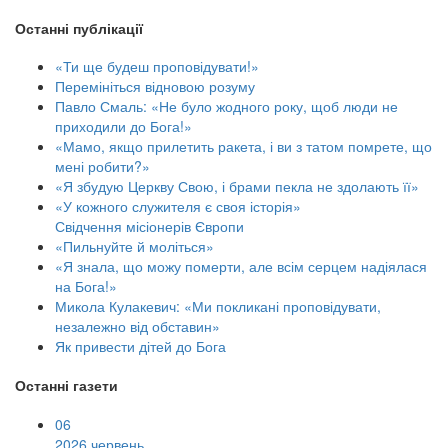
Останні публікації
«Ти ще будеш проповідувати!»
Перемініться відновою розуму
Павло Смаль: «Не було жодного року, щоб люди не
приходили до Бога!»
«Мамо, якщо прилетить ракета, і ви з татом помрете, що
мені робити?»
«Я збудую Церкву Свою, і брами пекла не здолають її»
«У кожного служителя є своя історія»
Свідчення місіонерів Європи
«Пильнуйте й моліться»
«Я знала, що можу померти, але всім серцем надіялася
на Бога!»
Микола Кулакевич: «Ми покликані проповідувати,
незалежно від обставин»
Як привести дітей до Бога
Останні газети
06
2026 червень