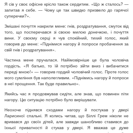
Я сів у своє офісне крісло також сердитим. «Що ж сталось? —
запитав я себе. — Чому це так швидко призвело до гарячої
суперечки?».
Змішані почуття накрили мене: гнів, роздратування, смуток від
того, що посперечався зі своєю милою донечкою, і почуття
вини. У своєму серці я чув спокійний, тихий голос, який
говорив до мене: «Піднімися нагору й попроси пробачення за
свій гнів і роздратування».
Частина мене пручалася. Найімовірніше це була чоловіча
гордість. «Я батько, то їй потрібно зійти вниз і вибачитися
переді мною!» — говорив гордий чоловічий голос. Проте голос
мого сумління був наполегливим. «Піднімись нагору й попроси
в неї прощення. Так буде правильно».
Якийсь час я продовжував сидіти, але знав, що повинен піти
нагору. Цю ситуацію потрібно було вирішувати.
Неохоче піднявся сходами нагору й постукав у двері
Ларисиної спальні. Я колись читав, що Біллі Грем ніколи не
вривався до своїх дітей, але завжди шанобливо ставився до
їхньої приватності й стукав у двері. Я вважав це дуже