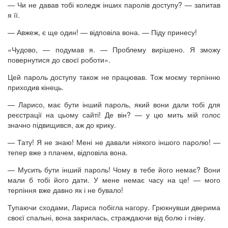
— Чи не давав тобі коледж інших паролів доступу? — запитав
я її.
— Авжеж, є ще один! — відповіла вона. — Піду принесу!
«Чудово, — подумав я. — Проблему вирішено. Я зможу
повернутися до своєї роботи».
Цей пароль доступу також не працював. Тож моєму терпінню
приходив кінець.
— Ларисо, має бути інший пароль, який вони дали тобі для
реєстрації на цьому сайті! Де він? — у цю мить мій голос
значно підвищився, аж до крику.
— Тату! Я не знаю! Мені не давали ніякого іншого паролю! —
тепер вже з плачем, відповіла вона.
— Мусить бути інший пароль! Чому в тебе його немає? Вони
мали б тобі його дати. У мене немає часу на це! — мого
терпіння вже давно як і не бувало!
Тупаючи сходами, Лариса побігла нагору. Грюкнувши дверима
своєї спальні, вона закрилась, страждаючи від болю і гніву.