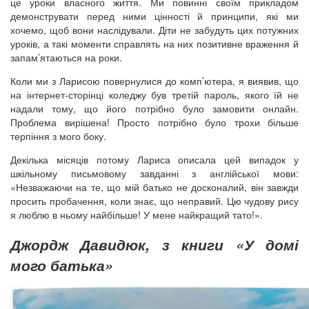
це уроки власного життя. Ми повинні своїм прикладом
демонструвати перед ними цінності й принципи, які ми
хочемо, щоб вони наслідували. Діти не забудуть цих потужних
уроків, а такі моменти справлять на них позитивне враження й
запам’ятаються на роки.
Коли ми з Ларисою повернулися до комп’ютера, я виявив, що
на інтернет-сторінці коледжу був третій пароль, якого їй не
надали тому, що його потрібно було замовити онлайн.
Проблема вирішена! Просто потрібно було трохи більше
терпіння з мого боку.
Декілька місяців потому Лариса описала цей випадок у
шкільному письмовому завданні з англійської мови:
«Незважаючи на те, що мій батько не досконалий, він завжди
просить пробачення, коли знає, що неправий. Цю чудову рису
я люблю в ньому найбільше! У мене найкращий тато!».
Джордж Давидюк, з книги «У домі
мого батька»