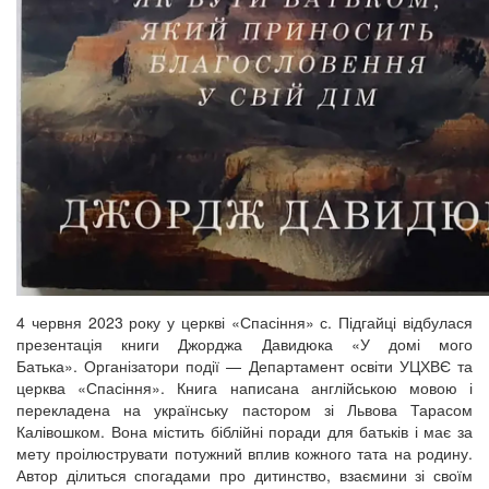
4 червня 2023 року у церкві «Спасіння» с. Підгайці відбулася
презентація книги Джорджа Давидюка «У домі мого
Батька». Організатори події
—
Департамент освіти УЦХВЄ та
церква «Спасіння». Книга написана англійською мовою і
перекладена на українську пастором зі Львова Тарасом
Калівошком. Вона містить біблійні поради для батьків і має за
мету проілюструвати потужний вплив кожного тата на родину.
Автор ділиться спогадами про дитинство, взаємини зі своїм