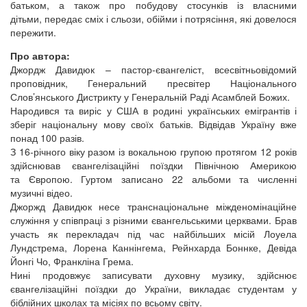
батьком, а також про побудову стосунків із власними
дітьми, передає сміх і сльози, обійми і потрясіння, які довелося
пережити.
Про автора:
Джордж Давидюк – пастор-євангеліст, всесвітньовідомий
проповідник, Генеральний пресвітер Національного
Слов’янського Дистрикту у Генеральній Раді Асамблей Божих.
Народився та виріс у США в родині українських емігрантів і
зберіг національну мову своїх батьків. Відвідав Україну вже
понад 100 разів.
З 16-річного віку разом із вокальною групою протягом 12 років
здійснював євангелізаційні поїздки Північною Америкою
та Європою. Гуртом записано 22 альбоми та численні
музичні відео.
Джоржд Давидюк несе транснаціональне міжденомінаційне
служіння у співпраці з різними євангельськими церквами. Брав
участь як перекладач під час найбільших місій Лоуела
Лундстрема, Лорена Каннінгема, Рейнхарда Боннке, Девіда
Йонгі Чо, Франкліна Грема.
Нині продовжує записувати духовну музику, здійснює
євангелізаційні поїздки до України, викладає студентам у
біблійних школах та місіях по всьому світу.