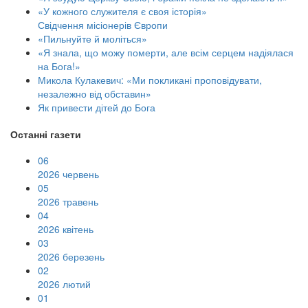
«У кожного служителя є своя історія»
Свідчення місіонерів Європи
«Пильнуйте й моліться»
«Я знала, що можу померти, але всім серцем надіялася
на Бога!»
Микола Кулакевич: «Ми покликані проповідувати,
незалежно від обставин»
Як привести дітей до Бога
Останні газети
06
2026 червень
05
2026 травень
04
2026 квітень
03
2026 березень
02
2026 лютий
01