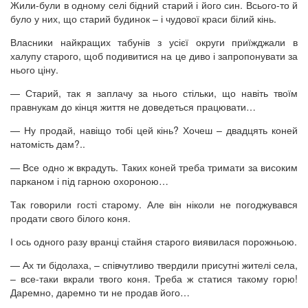
Жили-були в одному селі бідний старий і його син. Всього-то й
було у них, що старий будинок – і чудової краси білий кінь.
Власники найкращих табунів з усієї округи приїжджали в
халупу старого, щоб подивитися на це диво і запропонувати за
нього ціну.
— Старий, так я заплачу за нього стільки, що навіть твоїм
правнукам до кінця життя не доведеться працювати…
— Ну продай, навіщо тобі цей кінь? Хочеш – двадцять коней
натомість дам?..
— Все одно ж вкрадуть. Таких коней треба тримати за високим
парканом і під гарною охороною…
Так говорили гості старому. Але він ніколи не погоджувався
продати свого білого коня.
І ось одного разу вранці стайня старого виявилася порожньою.
— Ах ти бідолаха, – співчутливо твердили присутні жителі села,
– все-таки вкрали твого коня. Треба ж статися такому горю!
Даремно, даремно ти не продав його…