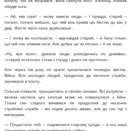
кобилу. Він не впорався, вона скинула його. Хлопець зламав
обидві ноги.
— Ай, яке горе! – знову завели люди, – І правда, старий –
погано, погано вийшло, що твій кінь привів цю бестію до вас у
двір. Життя твого сина зруйноване…
— І знову ви поспішаєте, – відповідав старий, – я бачу тільки,
що мій син зламав ноги. Але добре це чи погано – я не знаю.
«Ну, все ясно», думали люди, розходячись по домівках,
«старий остаточно з’їхав з глузду і довго не протягне».
Але через пів року по країні прокотилася похмура звістка.
Війна. Всіх молодих людей, придатних до несення служби,
закликали в піхоту.
Сільські плакали, прощаючись зі своїми синами. Всі розуміли –
велика частина цих хлопців може не повернутися з бійні.
Тільки син старого виявився не придатний до несення
стройової служби – він ходив досить жваво, але до сих пір з
милицями.
— Пощастило тобі, – скаржилися старому сусіди, – а ось наші
діти можуть зовсім не повернутися з війни…