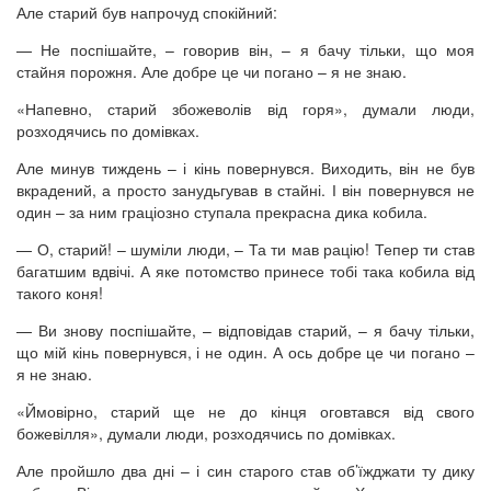
Але старий був напрочуд спокійний:
— Не поспішайте, – говорив він, – я бачу тільки, що моя
стайня порожня. Але добре це чи погано – я не знаю.
«Напевно, старий збожеволів від горя», думали люди,
розходячись по домівках.
Але минув тиждень – і кінь повернувся. Виходить, він не був
вкрадений, а просто занудьгував в стайні. І він повернувся не
один – за ним граціозно ступала прекрасна дика кобила.
— О, старий! – шуміли люди, – Та ти мав рацію! Тепер ти став
багатшим вдвічі. А яке потомство принесе тобі така кобила від
такого коня!
— Ви знову поспішайте, – відповідав старий, – я бачу тільки,
що мій кінь повернувся, і не один. А ось добре це чи погано –
я не знаю.
«Ймовірно, старий ще не до кінця оговтався від свого
божевілля», думали люди, розходячись по домівках.
Але пройшло два дні – і син старого став об’їжджати ту дику