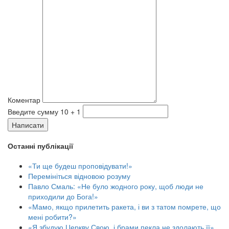
Коментар
Введите сумму 10 + 1
Написати
Останні публікації
«Ти ще будеш проповідувати!»
Перемініться відновою розуму
Павло Смаль: «Не було жодного року, щоб люди не
приходили до Бога!»
«Мамо, якщо прилетить ракета, і ви з татом помрете, що
мені робити?»
«Я збудую Церкву Свою, і брами пекла не здолають її»