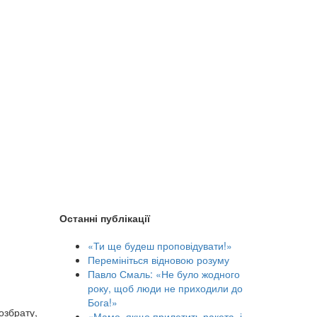
Останні публікації
«Ти ще будеш проповідувати!»
Перемініться відновою розуму
Павло Смаль: «Не було жодного
року, щоб люди не приходили до
Бога!»
озбрату,
«Мамо, якщо прилетить ракета, і