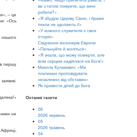
ви з татом помрете, що мені
робити?»
и», – це
«Я збудую Церкву Свою, і брами
чи: «Ось
пекла не здолають її»
«У кожного служителя є своя
історія»
и нашого
Свідчення місіонерів Європи
«Пильнуйте й моліться»
«Я знала, що можу померти, але
всім серцем надіялася на Бога!»
ив першу
Микола Кулакевич: «Ми
покликані проповідувати,
незалежно від обставин»
 заявив:
Як привести дітей до Бога
далека!»
Останні газети
06
 ними не
2026 червень
05
2026 травень
 Африці,
04