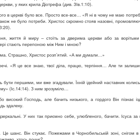
еркви, у яких крила Діотрефа (див. 3Ів.1:10).
ього в церкві було все. Просто все-все… «Я ні в чому не маю потреб
о також не було потреби. Христос скромно стояв назовні, промовляю
3:20).
ння, життя й миру – стоїть за дверима церкви або за ворітьм
двері стають перепоною між Ним і мною?
рима. Страшно, Христос розп’ятий. «А ми думали…»
о речі. «Я це все знаю, твої діла, працю, терпіння… Але ти залиш
ть бути першими, ми вже згадували. Їхній ідейний наставник колись
у» (Іс.14:14). З ним зрозуміло…
о високий Господь, але бачить низького, а гордого Він пізнає із
одь здалеку.
дзеркальні. У них так приємно себе, улюбленого, бачити. Ісуса за
…
 Це шанс. Він стукає. Пожежами в Чорнобильській зоні, снігом в
Можливо, хтось почує?