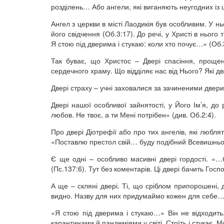
розділень… Або ангели, які виганяють неугодних із ц
Ангел з церкви в місті Лаодикія був особливим. У н
його свідчення (Об.3:17). До речі, у Христі в ньог
Я стою під дверима і стукаю: коли хто почує…» (Об.
Так буває, що Христос – Двері спасіння, проще
сердечного храму. Що відділяє нас від Нього? Які 
Двері страху – учні заховалися за зачиненими две
Двері нашої особливої зайнятості, у Його Ім’я, д
любов. Не твоє, а ти Мені потрібен» (див. Об.2:4).
Про двері Діотрефії або про тих ангелів, які любля
«Поставлю престол свій… буду подібний Всевишньом
Є ще одні – особливо масивні двері гордості. «…б
(Пс.137:6). Тут без коментарів. Ці двері бачить Госп
А ще – скляні двері. Ті, що сріблом припорошені, 
видно. Назву для них придумаймо кожен для себе
«Я стою під дверима і стукаю…» Він не відходить.
карантинами й пандеміями у світі. Стоїть і стукає. 