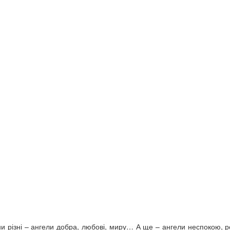
они різні – ангели добра, любові, миру… А ще – ангели неспокою, р