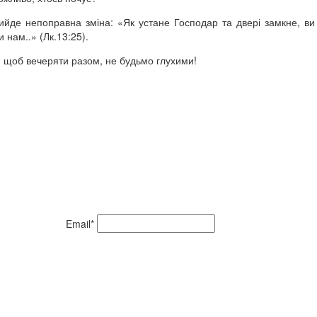
ийде непоправна зміна: «Як устане Господар та двері замкне, ви
 нам..» (Лк.13:25).
и, щоб вечеряти разом, не будьмо глухими!
Email*