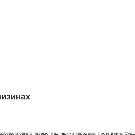
низинах
добували багато перемог над іншими народами. Проте в книзі Суддів