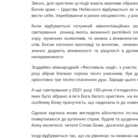
Звісно, для християн ці події мають важливе обра
Богом краю – Царства Небесного відбувається як н
вести себе, перебуваючи в різних місцевостях, у різ
Коли відбувається потужний євангелізаційних за
святкування річниці якоїсь визначної релігійної 
хору, музичних колективів, то можна з впевненіст
спів, Богом натхнені проповіді та молитви, неземн
значно додають впевненості та рішучості в духо
непереможного.
Згадаймо міжнародний «Фестиваль надії» з участю 
році зібрав близько сорока тисяч учасників, був
орієнтовно три тисячі спасенних душ. Заради цього
А ще святкування у 2021 році 100-річчя п’ятидесятн
яких було зібрано в ім’я Бога багато християн, на я
особливу Божу присутність, що надихала їх до нових
Одначе картина може виглядати абсолютно по-інш
повертаємося до рутинних справ, буднів та щоденни
йому молитися, читати Слово Боже, досягати духовни
Іноді відбувається так, що на рівнинах та низинах