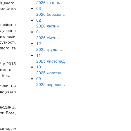
2026 квітень
біцяного
03
и можемо
2026 березень
02
андіозне
2026 лютий
алучення
01
никливий
2026 січень
утності,
12
ивого та
2025 грудень
11
2025 листопад
й у 2015
10
ремога –
2025 жовтень
 Бога.
09
2025 вересень
ходи, на
ідчувати
аодинці,
ти Бога,
виглядає