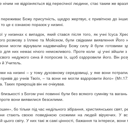
 нічим не відрізняється від пересічної людини, стає таким же враз
і переживає Божу присутність, щедро жертвує, є привітною до інши
 то це є ознакою поразок у низині.
 у низинах є випадок, який стався після того, як учні Ісуса Хре
ого розмову з Іллею та Мойсеєм, були свідками виявлення Його 
 вони могли відчували надзвичайну Божу силу й були готовими з
о для них немає нічого неможливого. Проте коли ці учні зійшли з 
 свого недужого сина й попросив їх, щоб оздоровили його. Він роз
о й Учитель.
ми на низині – у тому духовному середовищі, у яке вони потрапи
привів до учнів Твоїх, – та вони не могли вздоровити його» (Мт.17:1
. Таких прикрощів він не очікував.
лизькості з Богом учні повинні були без всякого сумніву та вагань
, проте вони виявилися безсилими.
шин», бо тільки під час недільного зібрання, християнських свят, ре
вони стають своєю поведінкою схожими на людей віруючих. У вс
й цього світу. У них такі ж самі цінності, бажання та інтереси, вони