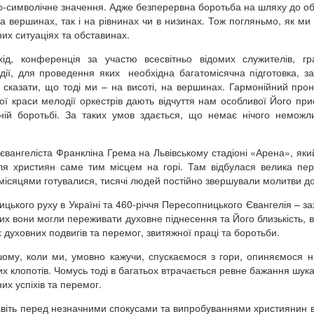
зно-символічне значення. Адже безперервна боротьба на шляху до о
а вершинах, так і на рівнинах чи в низинах. Тож погляньмо, як м
них ситуаціях та обставинах.
хід, конференція за участю всесвітньо відомих служителів, гр
події, для проведення яких необхідна багатомісячна підготовка, з
ю сказати, що тоді ми – на висоті, на вершинах. Гармонійний про
ої краси мелодії оркестрів дають відчуття нам особливої Його прис
вній боротьбі. За таких умов здається, що немає нічого неможл
євангеліста Франкліна Грема на Львівському стадіоні «Арена», яки
 для християн саме тим місцем на горі. Там відбулася велика пе
 місяцями готувалися, тисячі людей постійно звершували молитви до
ицького руху в Україні та 460-річчя Пересопницького Євангелія – за
ких вони могли переживати духовне піднесення та Його близькість, в
 духовних подвигів та перемог, звитяжної праці та боротьби.
ому, коли ми, умовно кажучи, спускаємося з гори, опиняємося н
х клопотів. Чомусь тоді в багатьох втрачається ревне бажання шука
х успіхів та перемог.
 навіть перед незначними спокусами та випробуваннями християнин 