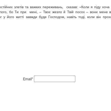
остійних злетів та важких переживань, сказав: «Коли я піду хоча 
лого, бо Ти при мені, – Твоє жезло й Твій посох – вони мене в
ог у його житті завжди буде Господом, навіть тоді, коли він про
Email*