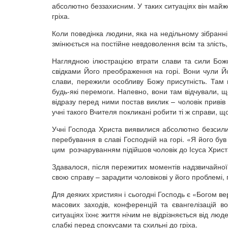
абсолютно беззахисним. У таких ситуаціях він майже
гріха.
Коли поведінка людини, яка на недільному зібранн
змінюється на постійне невдоволення всім та злість,
Наглядною ілюстрацією втрати слави та сили Божої
свідками Його преображення на горі. Вони чули Й
слави, пережили особливу Божу присутність. Там
будь-які перемоги. Напевно, вони там відчували, щ
відразу перед ними постав виклик – чоловік привів
учні такого Вчителя покликані робити ті ж справи, щ
Учні Господа Христа виявилися абсолютно безсили
перебування в славі Господній на горі. «Я його був 
цим розчаруванням підійшов чоловік до Ісуса Христа
Здавалося, після пережитих моментів надзвичайної б
свою справу – зарадити чоловікові у його проблемі
Для деяких християн і сьогодні Господь є «Богом вер
масових заходів, конференцій та євангелізацій 
ситуаціях їхнє життя нічим не відрізняється від люде
слабкі перед спокусами та схильні до гріха.