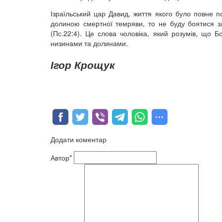
Ізраїльський цар Давид, життя якого було повне п
долиною смертної темряви, то не буду боятися з
(Пс.22:4). Це слова чоловіка, який розумів, що Б
низинами та долинами.
Ігор Крощук
Додати коментар
Автор*