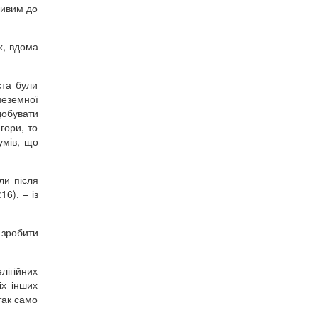
ливим до
х, вдома
ста були
неземної
добувати
гори, то
умів, що
ли після
6), – із
 зробити
лігійних
іх інших
 так само