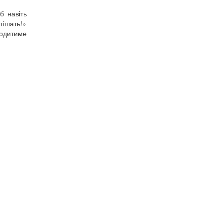
б навіть
тішать!»
ходитиме