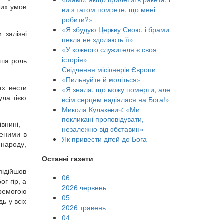
ких умов
ви з татом помрете, що мені
робити?»
«Я збудую Церкву Свою, і брами
 залізні
пекла не здолають її»
«У кожного служителя є своя
історія»
ерша роль
Свідчення місіонерів Європи
«Пильнуйте й моліться»
ах вести
«Я знала, що можу померти, але
ула тією
всім серцем надіялася на Бога!»
Микола Кулакевич: «Ми
покликані проповідувати,
внині, –
незалежно від обставин»
неними в
Як привести дітей до Бога
 народу,
Останні газети
підійшов
06
г гір, а
2026 червень
еремогою
05
ь у всіх
2026 травень
04