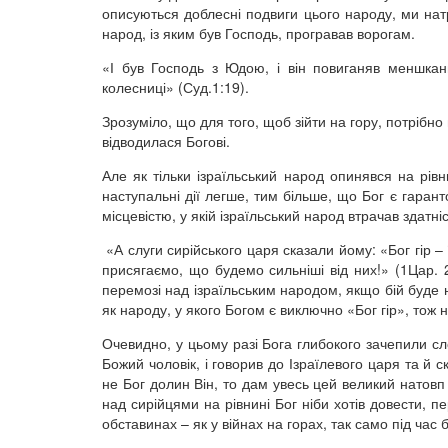
описуються доблесні подвиги цього народу, ми натр
народ, із яким був Господь, програвав ворогам.
«І був Господь з Юдою, і він повиганяв меншкан
колесниці» (Суд.1:19).
Зрозуміло, що для того, щоб зійти на гору, потрібно
відводилася Богові.
Але як тільки ізраїльський народ опинявся на рів
наступальні дії легше, тим більше, що Бог є гаран
місцевістю, у якій ізраїльський народ втрачав здатні
«А слуги сирійського царя сказали йому: «Бог гір – 
присягаємо, що будемо сильніші від них!» (1Цар. 2
перемозі над ізраїльським народом, якщо бій буде 
як народу, у якого Богом є виключно «Бог гір», тож 
Очевидно, у цьому разі Бога глибокого зачепили сло
Божий чоловік, і говорив до Ізраїлевого царя та й с
не Бог долин Він, то дам увесь цей великий натовп 
над сирійцями на рівнині Бог ніби хотів довести, п
обставинах – як у війнах на горах, так само під час