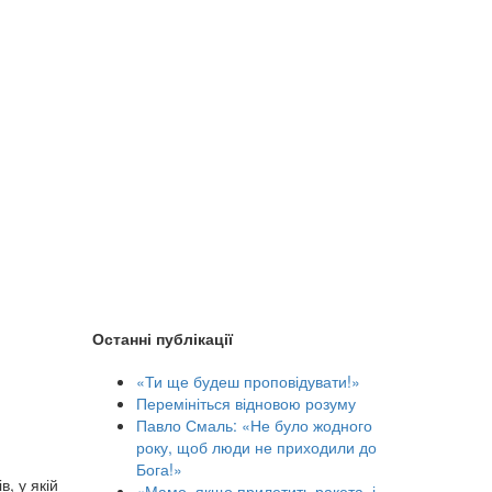
Останні публікації
«Ти ще будеш проповідувати!»
Перемініться відновою розуму
Павло Смаль: «Не було жодного
року, щоб люди не приходили до
Бога!»
, у якій
«Мамо, якщо прилетить ракета, і