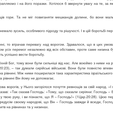
апляємо і на його поразки. Хотілося б звернути увагу на те, за я
ців гори. Та не міг повиганяти мешканців долини, бо вони мали
 немало зусиль, особливого підходу та рішучості. І в цій боротьбі п
нині, то втрачав перевагу над ворогом. Здавалося, що в цих умов
том усіх перемог незалежно від всіх обставин, проте саме низина б
сть успішно вести боротьбу.
їхній Бог, тому вони були сильніші від нас. Але воюймо з ними на рі
0:23), – так думали сирійські військові. Вони були повністю впев
на рівнині. Між ними поширилася така характеристика ізраїльського
на рівнині Він йому не допомагає.
ва ворогів, у Нього загорілося почуття ревнощів за свій народ. «І 
казав: «Так сказав Господь: «Тому, що сказали сиріяни: Господь – Бо
у твою руку, і ви пізнаєте, що Я – Господь!» (1Цар.20:28). Цією п
ередусім своєму народові, що Він – Господь завжди й всюди, Господ
 битв на рівнинах та у низинах.