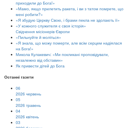
приходили до Бога!»
«Мамо, якщо прилетить ракета, і ви з татом помрете, що
мені робити?»
«Я збудую Церкву Свою, і брами пекла не здолають її»
«У кожного служителя є своя історія»
Свідчення місіонерів Європи
«Пильнуйте й моліться»
«Я знала, що можу померти, але всім серцем надіялася
на Бога!»
Микола Кулакевич: «Ми покликані проповідувати,
незалежно від обставин»
Як привести дітей до Бога
Останні газети
06
2026 червень
05
2026 травень
04
2026 квітень
03
2026 березень