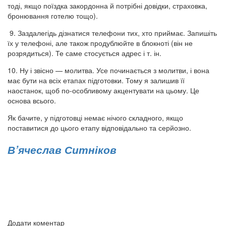
тоді, якщо поїздка закордонна й потрібні довідки, страховка,
бронювання готелю тощо).
9. Заздалегідь дізнатися телефони тих, хто приймає. Запишіть
їх у телефоні, але також продублюйте в блокноті (він не
розрядиться). Те саме стосується адрес і т. ін.
10. Ну і звісно — молитва. Усе починається з молитви, і вона
має бути на всіх етапах підготовки. Тому я залишив її
наостанок, щоб по-особливому акцентувати на цьому. Це
основа всього.
Як бачите, у підготовці немає нічого складного, якщо
поставитися до цього етапу відповідально та серйозно.
В’ячеслав Ситніков
Додати коментар