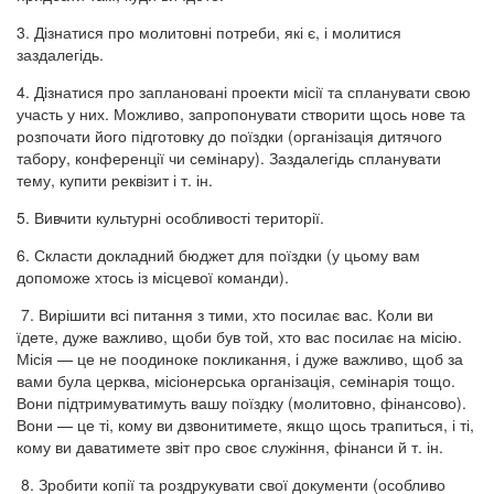
3. Дізнатися про молитовні потреби, які є, і молитися
заздалегідь.
4. Дізнатися про заплановані проекти місії та спланувати свою
участь у них. Можливо, запропонувати створити щось нове та
розпочати його підготовку до поїздки (організація дитячого
табору, конференції чи семінару). Заздалегідь спланувати
тему, купити реквізит і т. ін.
5. Вивчити культурні особливості території.
6. Скласти докладний бюджет для поїздки (у цьому вам
допоможе хтось із місцевої команди).
7. Вирішити всі питання з тими, хто посилає вас. Коли ви
їдете, дуже важливо, щоби був той, хто вас посилає на місію.
Місія — це не поодиноке покликання, і дуже важливо, щоб за
вами була церква, місіонерська організація, семінарія тощо.
Вони підтримуватимуть вашу поїздку (молитовно, фінансово).
Вони — це ті, кому ви дзвонитимете, якщо щось трапиться, і ті,
кому ви даватимете звіт про своє служіння, фінанси й т. ін.
8. Зробити копії та роздрукувати свої документи (особливо