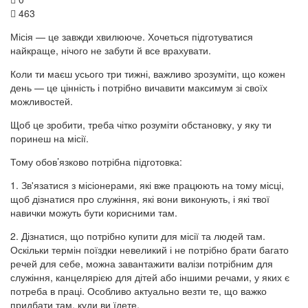
463
Місія — це завжди хвилююче. Хочеться підготуватися
найкраще, нічого не забути й все врахувати.
Коли ти маєш усього три тижні, важливо зрозуміти, що кожен
день — це цінність і потрібно вичавити максимум зі своїх
можливостей.
Щоб це зробити, треба чітко розуміти обстановку, у яку ти
поринеш на місії.
Тому обов’язково потрібна підготовка:
1. Зв'язатися з місіонерами, які вже працюють на тому місці,
щоб дізнатися про служіння, які вони виконують, і які твої
навички можуть бути корисними там.
2. Дізнатися, що потрібно купити для місії та людей там.
Оскільки термін поїздки невеликий і не потрібно брати багато
речей для себе, можна завантажити валізи потрібним для
служіння, канцелярією для дітей або іншими речами, у яких є
потреба в праці. Особливо актуально везти те, що важко
придбати там, куди ви їдете.