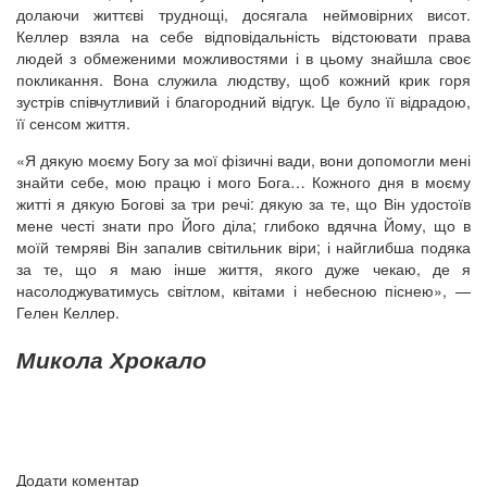
долаючи життєві труднощі, досягала неймовірних висот.
Келлер взяла на себе відповідальність відстоювати права
людей з обмеженими можливостями і в цьому знайшла своє
покликання. Вона служила людству, щоб кожний крик горя
зустрів співчутливий і благородний відгук. Це було її відрадою,
її сенсом життя.
«Я дякую моєму Богу за мої фізичні вади, вони допомогли мені
знайти себе, мою працю і мого Бога… Кожного дня в моєму
житті я дякую Богові за три речі: дякую за те, що Він удостоїв
мене честі знати про Його діла; глибоко вдячна Йому, що в
моїй темряві Він запалив світильник віри; і найглибша подяка
за те, що я маю інше життя, якого дуже чекаю, де я
насолоджуватимусь світлом, квітами і небесною піснею», —
Гелен Келлер.
Микола Хрокало
Додати коментар