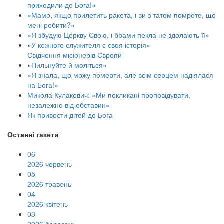
приходили до Бога!»
«Мамо, якщо прилетить ракета, і ви з татом помрете, що
мені робити?»
«Я збудую Церкву Свою, і брами пекла не здолають її»
«У кожного служителя є своя історія»
Свідчення місіонерів Європи
«Пильнуйте й моліться»
«Я знала, що можу померти, але всім серцем надіялася
на Бога!»
Микола Кулакевич: «Ми покликані проповідувати,
незалежно від обставин»
Як привести дітей до Бога
Останні газети
06
2026 червень
05
2026 травень
04
2026 квітень
03
2026 березень