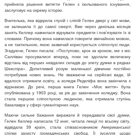
прийняла рішення витягти Гелен з ізольованого існування,
заслуговує на окрему історію.
Вчителька, яка відкрила глухій і сліпій Гелен двері у світ мови,
не залишила її до самої смерті. Вже через декілька місяців
занять Келлер навчилася відчувати предмети і пов’язувати їх зі
словами. Причому вона навчилася говорити звичайною мовою,
а не тактильною, якою зазвичай користуються сліпоглухі люди.
Згадуючи, Гелен писала: «Поступово, крок за кроком, ми з міс
Салліван просувалися вперед, поки не здолали величезну
відстань від перших невдалих складів до злету думки в рядках
Шекспіра». Допитливий розум маленької дівчинки постійно
потребував нових знань. Не зважаючи на серйозні вади, їй
вдалося отримати освіту, а коледж Редкліфа вона закінчила з
відзнакою. До речі, перша книга Гелен «Моє життя» була
опублікована у 1903 році, за рік до закінчення коледжу. Вона
стала першою сліпоглухою людиною, яка отримала ступінь
бакалавра у сфері гуманітарних наук.
Маючи сильне бажання виражати й передавати свої думки,
Гелен Келлер написала 12 книг, читала лекції по всьому світу,
відвідала 39 країн, стала співзасновником Американської
спілки захисту громадянських свобод. Її зусилля щодо