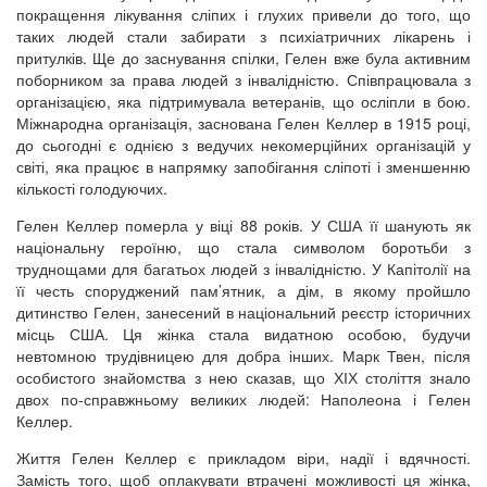
покращення лікування сліпих і глухих привели до того, що
таких людей стали забирати з психіатричних лікарень і
притулків. Ще до заснування спілки, Гелен вже була активним
поборником за права людей з інвалідністю. Співпрацювала з
організацією, яка підтримувала ветеранів, що осліпли в бою.
Міжнародна організація, заснована Гелен Келлер в 1915 році,
до сьогодні є однією з ведучих некомерційних організацій у
світі, яка працює в напрямку запобігання сліпоті і зменшенню
кількості голодуючих.
Гелен Келлер померла у віці 88 років. У США її шанують як
національну героїню, що стала символом боротьби з
труднощами для багатьох людей з інвалідністю. У Капітолії на
її честь споруджений пам’ятник, а дім, в якому пройшло
дитинство Гелен, занесений в національний реєстр історичних
місць США. Ця жінка стала видатною особою, будучи
невтомною трудівницею для добра інших. Марк Твен, після
особистого знайомства з нею сказав, що ХІХ століття знало
двох по-справжньому великих людей: Наполеона і Гелен
Келлер.
Життя Гелен Келлер є прикладом віри, надії і вдячності.
Замість того, щоб оплакувати втрачені можливості ця жінка,