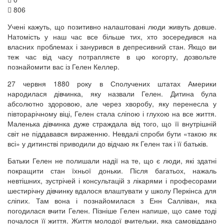
806
Учені кажуть, що позитивно налаштовані люди живуть довше.
Натомість у наш час все більше тих, хто зосередився на
власних проблемах і занурився в депресивний стан. Якщо ви
теж час від часу потрапляєте в цю когорту, дозвольте
познайомити вас із Гелен Келлер.
27 червня 1880 року в Сполучених штатах Америки
народилася дівчинка, яку назвали Гелен. Дитина була
абсолютно здоровою, але через хворобу, яку перенесла у
півторарічному віці, Гелен стала сліпою і глухою на все життя.
Маленька дівчинка дуже страждала від того, що її внутрішній
світ не піддавався вираженню. Невдалі спроби бути «такою як
всі» у дитинстві приводили до відчаю як Гелен так і її батьків.
Батьки Гелен не полишали надії на те, що є люди, які здатні
покращити стан їхньої доньки. Після багатьох, нажаль
невтішних, зустрічей і консультацій з лікарями і професорами
шестирічну дівчинку вдалося влаштувати у школу Перкінса для
сліпих. Там вона і познайомилася з Енн Салліван, яка
погодилася вчити Гелен. Пізніше Гелен напише, що саме тоді
почалося її життя. Життя молодої вчительки, яка самовіддано