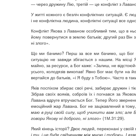
— через дружину Лію, третій — це конфлікт з Лавано
У житті кожного є безліч конфліктних ситуацій. Є лю
і не конфліктна людина, конфліктні ситуації все одно
Конфлікт Якова з Лаваном особливий тим, що в ньог
йому повернутися в землю батьків; другий раз Він 
ні злого».
Що ми бачимо? Перш за все ми бачимо, що Бог не
ситуацію не завжди збігається з нашим. На місці
майно, за ресурси, а Бог каже: «Залиш, не відстоюй».
усього, колодязів викопав! Явно Бог має бути на й
вертайся до батьків, «і Я буду з Тобою». Часто в т
Яків поспіхом збирає свої речі, забирає дружин і ті
Зібрав своїх вояків, озброїв їх і погнався за Яков
Лавана вдруге втручається Бог. Тепер Його зверненн
емоційний жар Лавана. Бог не зацікавлений в тому
маю в руці своїй силу, щоб учинити вам зло; але 
говори Якову ні доброго, ні злого»
(1М.31:29).
Який кінець історії? Двоє людей, переконані у своїй
і ти, і це буде свідченням між мною і тобою». І вз