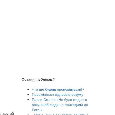
Останні публікації
«Ти ще будеш проповідувати!»
Перемініться відновою розуму
Павло Смаль: «Не було жодного
року, щоб люди не приходили до
Бога!»
; другий
«Мамо, якщо прилетить ракета, і