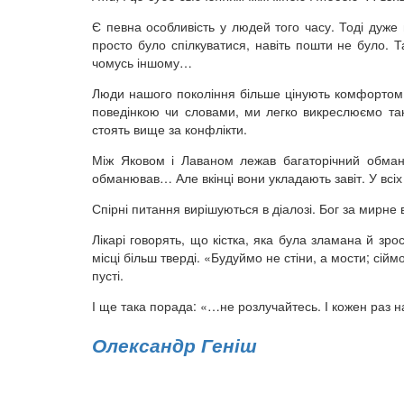
Є певна особливість у людей того часу. Тоді дуже
просто було спілкуватися, навіть пошти не було. 
чомусь іншому…
Люди нашого покоління більше цінують комфортом,
поведінкою чи словами, ми легко викреслюємо таку
стоять вище за конфлікти.
Між Яковом і Лаваном лежав багаторічний обман
обманював… Але вкінці вони укладають завіт. У всіх
Спірні питання вирішуються в діалозі. Бог за мирне
Лікарі говорять, що кістка, яка була зламана й зро
місці більш тверді. «Будуймо не стіни, а мости; сій
пусті.
І ще така порада: «…не розлучайтесь. І кожен раз 
Олександр Геніш