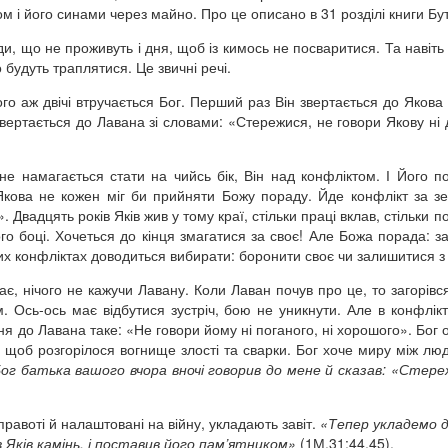
м і його синами через майно. Про це описано в 31 розділі книги Бут
ди, що не проживуть і дня, щоб із кимось не посваритися. Та навіть
 будуть траплятися. Це звичні речі.
о аж двічі втручається Бог. Перший раз Він звертається до Якова 
звертається до Лавана зі словами: «Стережися, не говори Якову ні 
 намагається стати на чийсь бік, Він над конфліктом. І Його п
 Якова не кожен міг би прийняти Божу пораду. Йде конфлікт за з
 Двадцять років Яків жив у тому краї, стільки праці вклав, стільки 
ого боці. Хочеться до кінця змагатися за своє! Але Божа порада: з
аких конфліктах доводиться вибирати: боронити своє чи залишитися з
кає, нічого не кажучи Лавану. Коли Лаван почув про це, то загорівся
ом. Ось-ось має відбутися зустріч, бою не уникнути. Але в конфлікт
я до Лавана таке: «Не говори йому ні поганого, ні хорошого». Бог 
, щоб розгорілося вогнище злості та сварки. Бог хоче миру між л
Бог батька вашого вчора вночі говорив до мене й сказав: «Стере
 правоті й налаштовані на війну, укладають завіт.
«Тепер укладемо д
яв Яків камінь, і поставив його пам’ятником»
(1М.31:44,45).