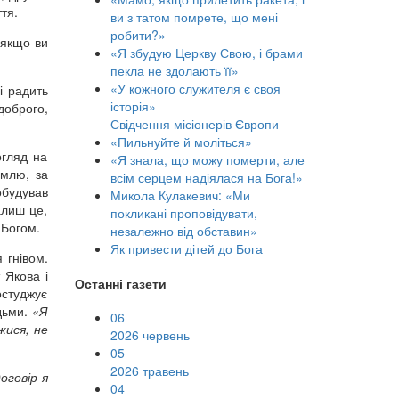
тя.
ви з татом помрете, що мені
робити?»
 якщо ви
«Я збудую Церкву Свою, і брами
пекла не здолають її»
«У кожного служителя є своя
і радить
історія»
доброго,
Свідчення місіонерів Європи
«Пильнуйте й моліться»
огляд на
«Я знала, що можу померти, але
емлю, за
всім серцем надіялася на Бога!»
побудував
Микола Кулакевич: «Ми
алиш це,
покликані проповідувати,
 Богом.
незалежно від обставин»
Як привести дітей до Бога
 гнівом.
 Якова і
Останні газети
остуджує
юдьми.
«Я
06
жися, не
2026 червень
05
2026 травень
оговір я
04