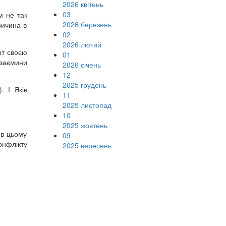
2026 квітень
03
м не так
2026 березень
ричина в
02
2026 лютий
рт своєю
01
взаємини
2026 січень
12
2025 грудень
. І Яків
11
2025 листопад
10
2025 жовтень
 в цьому
09
конфлікту
2025 вересень