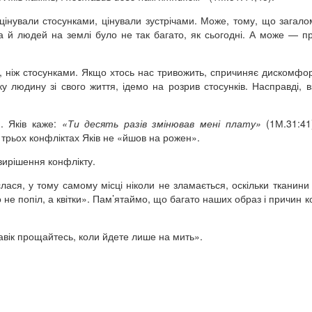
 цінували стосунками, цінували зустрічами. Може, тому, що загало
Та й людей на землі було не так багато, як сьогодні. А може — п
 ніж стосунками. Якщо хтось нас тривожить, спричиняє дискомфо
 людину зі свого життя, ідемо на розрив стосунків. Насправді, 
. Яків каже:
«Ти десять разів змінював мені плату»
(1М.31:41)
 трьох конфліктах Яків не «йшов на рожен».
 вирішення конфлікту.
слася, у тому самому місці ніколи не зламається, оскільки тканини
мо не попіл, а квітки». Пам’ятаймо, що багато наших образ і причин 
навік прощайтесь, коли йдете лише на мить».