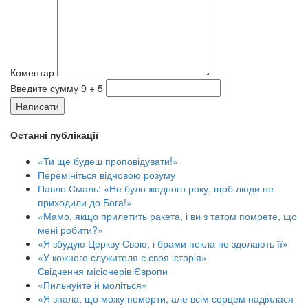
Коментар
Введите сумму 9 + 5
Написати
Останні публікації
«Ти ще будеш проповідувати!»
Перемініться відновою розуму
Павло Смаль: «Не було жодного року, щоб люди не
приходили до Бога!»
«Мамо, якщо прилетить ракета, і ви з татом помрете, що
мені робити?»
«Я збудую Церкву Свою, і брами пекла не здолають її»
«У кожного служителя є своя історія»
Свідчення місіонерів Європи
«Пильнуйте й моліться»
«Я знала, що можу померти, але всім серцем надіялася