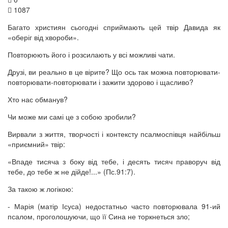
1087
Багато християн сьогодні сприймають цей твір Давида як
«оберіг від хвороби».
Повторюють його і розсилають у всі можливі чати.
Друзі, ви реально в це вірите? Що ось так можна повторювати-
повторювати-повторювати і зажити здорово і щасливо?
Хто нас обманув?
Чи може ми самі це з собою зробили?
Вирвали з життя, творчості і контексту псалмоспівця найбільш
«приємний» твір:
«Впаде тисяча з боку від тебе, і десять тисяч праворуч від
тебе, до тебе ж не дійде!...» (Пс.91:7).
За такою ж логікою:
- Марія (матір Ісуса) недостатньо часто повторювала 91-ий
псалом, проголошуючи, що її Сина не торкнеться зло;