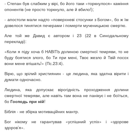
- Степан був слабким у вірі, бо його таки «торкнулося» каміння
опонентів (не просто торкнуло, але й вбило!);
- апостоли мали надто «поверхневі стосунки з Богом», бо ж їм
довелося тинятися печерами і померти мученицькою смертю.
Але той же Давид є автором і 23 (22 в Синодальному
перекладі):
«Коли я піду хоча б НАВІТЬ долиною смертної темряви, то не
буду боятися злого, бо Ти при мені, Твоє жезло й Твій посох
вони мене втішать!» (Пс.23:4).
Вірю, що зрілий християнин - це людина, яка здатна вірити і
думати одночасно.
Людина, яка допускає вірогідність проходження долини
смертної темряви, але навіть там вона не панікує і не боїться,
бо
Господь при ній
!
Біблія - не збірка мотиваційних мантр.
Бог нікому не гарантував «успішний успіх» і «здорове
здоров’я».