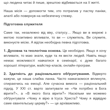
що людина читає й пише, зрештою відбивається на її житті.
Наша місія — допомогти тим, хто потрапив у пастку паніки,
апатії або повернув на небезпечну стежку.
Підготовка служителя
Саме так, незалежно від віку, статусу… Якщо ви в мережі з
метою позитивно впливати, то ви — служитель. Ви служите,
виконуєте місію. А відтак необхідна певна підготовка.
1. Духовна та теологічна основа.
Це необхідно. Якщо я хочу
впливати, то маю знати, куди та як вести людей. Навіть якщо
немає можливості навчатися в семінарії, є дуже багато
хорошої літератури, майстер-класів, онлайн-програм.
2. Здатність до раціонального обґрунтування.
Відверто
кажучи, це наша слабка ланка. Часто намагаємося вплинути,
спираючись на емоції. Але сучасна вимога — раціональний
підхід. У ХХІ ст. варто запитувати не «Чи потрібно в Бога
вірити?», а «В якого бога вірити?» Наскільки ми можемо
обґрунтувати «Чому я вірю в Ісуса Христа? Чому я відвідую
саме євангельську церкву?» — це архіважливо.