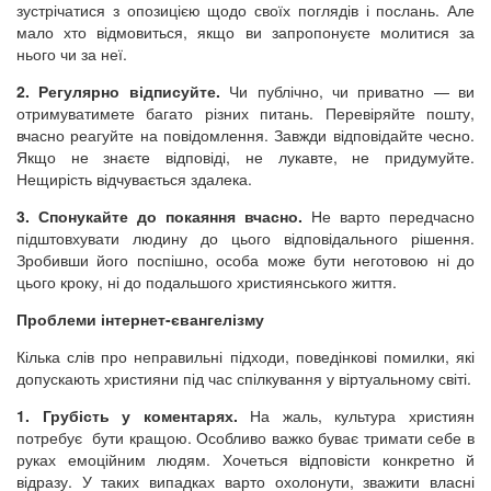
зустрічатися з опозицією щодо своїх поглядів і послань. Але
мало хто відмовиться, якщо ви запропонуєте молитися за
нього чи за неї.
2. Регулярно відписуйте.
Чи публічно, чи приватно — ви
отримуватимете багато різних питань. Перевіряйте пошту,
вчасно реагуйте на повідомлення. Завжди відповідайте чесно.
Якщо не знаєте відповіді, не лукавте, не придумуйте.
Нещирість відчувається здалека.
3. Спонукайте до покаяння вчасно.
Не варто передчасно
підштовхувати людину до цього відповідального рішення.
Зробивши його поспішно, особа може бути неготовою ні до
цього кроку, ні до подальшого християнського життя.
Проблеми інтернет-євангелізму
Кілька слів про неправильні підходи, поведінкові помилки, які
допускають християни під час спілкування у віртуальному світі.
1. Грубість у коментарях.
На жаль, культура християн
потребує бути кращою. Особливо важко буває тримати себе в
руках емоційним людям. Хочеться відповісти конкретно й
відразу. У таких випадках варто охолонути, зважити власні