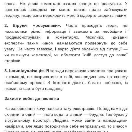
слова. Не деякі коментарі взагалі краще не реагувати. У
виняткових випадках ви маєте повне право заблокувати
людину, якщо вона переходить межі й відверто шкодить іншим.
2. Віруючі «розумники».
Часто приходять люди, які
нахапалися різної інформації і вважають за необхідне її
продемонструвати в коментарях. Можливо, «диванні
експерти» таким чином намагаються привернути до себе
увагу. Це часто заважає, і варто діяти залежно від ситуації —
чи вимкнути коментарі, чи обмежити їхній доступ до вашої
сторінки.
3. Індивідуалізація.
Я завжди переконую християн працювати
в команді, не закриватися в собі, зосередившись на своєму
особистому проекті. В Інтернеті досить багато небезпек, із
якими не варто бути наодинці.
Захисти себе: дві склянки
На завершення хочу навести таку ілюстрацію. Перед вами дві
склянки: в одній — чиста вода, а в іншій — брудна. Так буває у
віртуальному просторі. Людина може зайти з найкращими
намірами, але якщо поводитиме себе неправильно, то з часом
її серце ризикує наповнитися недоброю інформацією.