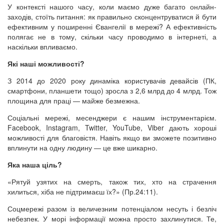
У контексті нашого часу, коли маємо дуже багато онлайн-
заходів, стоїть питання: як правильно сконцентруватися й бути
ефективним у поширенні Євангелії в мережі? А ефективність
полягає не в тому, скільки часу проводимо в інтернеті, а
наскільки впливаємо.
Які наші можливості?
З 2014 до 2020 року динаміка користувачів девайсів (ПК,
смартфони, планшети тощо) зросла з 2,6 млрд до 4 млрд. Тож
площина для праці — майже безмежна.
Соціальні мережі, месенджери є нашим інструментарієм.
Facebook, Instagram, Twitter, YouTube, Viber дають хороші
можливості для благовістя. Навіть якщо ви зможете позитивно
вплинути на одну людину — це вже шикарно.
Яка наша ціль?
«Рятуй узятих на смерть, також тих, хто на страчення
хилиться, хіба не підтримаєш їх?» (Пр.24:11).
Соцмережі разом із величезним потенціалом несуть і безліч
небезпек. У морі інформації можна просто захлинутися. Те,