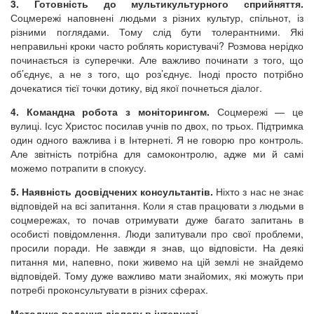
3. Готовність до мультикультурного сприйняття.
Соцмережі наповнені людьми з різних культур, спільнот, із
різними поглядами. Тому слід бути толерантними. Які
неправильні кроки часто роблять користувачі? Розмова нерідко
починається із суперечки. Але важливо починати з того, що
об’єднує, а не з того, що роз’єднує. Іноді просто потрібно
дочекатися тієї точки дотику, від якої почнеться діалог.
4. Командна робота з моніторингом.
Соцмережі — це
вулиці. Ісус Христос посилав учнів по двох, по трьох. Підтримка
один одного важлива і в Інтернеті. Я не говорю про контроль.
Але звітність потрібна для самоконтролю, адже ми й самі
можемо потрапити в спокусу.
5. Наявність досвідчених консультантів.
Ніхто з нас не знає
відповідей на всі запитання. Коли я став працювати з людьми в
соцмережах, то почав отримувати дуже багато запитань в
особисті повідомлення. Люди запитували про свої проблеми,
просили поради. Не завжди я знав, що відповісти. На деякі
питання ми, напевно, поки живемо на цій землі не знайдемо
відповідей. Тому дуже важливо мати знайомих, які можуть при
потребі проконсультувати в різних сферах.
Методика ведення діалогу в інтернеті