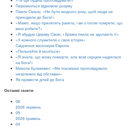
Перемініться відновою розуму
Павло Смаль: «Не було жодного року, щоб люди не
приходили до Бога!»
«Мамо, якщо прилетить ракета, і ви з татом помрете, що
мені робити?»
«Я збудую Церкву Свою, і брами пекла не здолають її»
«У кожного служителя є своя історія»
Свідчення місіонерів Європи
«Пильнуйте й моліться»
«Я знала, що можу померти, але всім серцем надіялася
на Бога!»
Микола Кулакевич: «Ми покликані проповідувати,
незалежно від обставин»
Як привести дітей до Бога
Останні газети
06
2026 червень
05
2026 травень
04