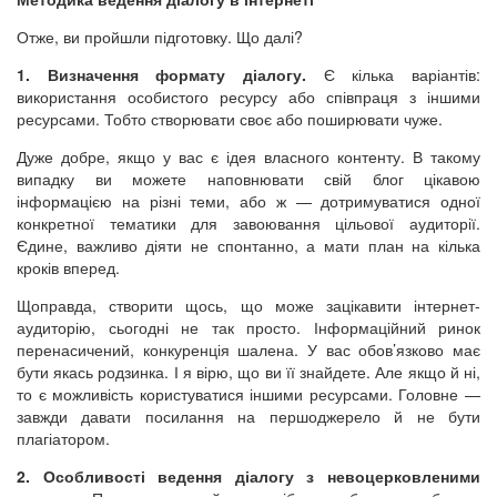
Отже, ви пройшли підготовку. Що далі?
1. Визначення формату діалогу.
Є кілька варіантів:
використання особистого ресурсу або співпраця з іншими
ресурсами. Тобто створювати своє або поширювати чуже.
Дуже добре, якщо у вас є ідея власного контенту. В такому
випадку ви можете наповнювати свій блог цікавою
інформацією на різні теми, або ж — дотримуватися одної
конкретної тематики для завоювання цільової аудиторії.
Єдине, важливо діяти не спонтанно, а мати план на кілька
кроків вперед.
Щоправда, створити щось, що може зацікавити інтернет-
аудиторію, сьогодні не так просто. Інформаційний ринок
перенасичений, конкуренція шалена. У вас обов’язково має
бути якась родзинка. І я вірю, що ви її знайдете. Але якщо й ні,
то є можливість користуватися іншими ресурсами. Головне —
завжди давати посилання на першоджерело й не бути
плагіатором.
2. Особливості ведення діалогу з невоцерковленими