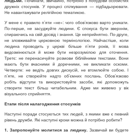
людьми.
Починати, звичайно, потрібно з побудови особистих
дружніх стосунків. У процесі спілкування — підбадьорювати.
Не навантажувати релігійною тематикою.
У мене є правило п’яти «не»: чого обов’язково варто уникати.
По-перше, не засуджуйте людини. Є спокуса бути зверхнім,
спираючись на свій досвід і знання. Це неприйнятно. По-друге,
не зловживайте церковною термінологією. Найчастіше, коли
людина проводить у церкві більше п’яти років, її мова
видозмінюється й може бути незрозумілою для оточення.
Третє: не перенасичуйте розмови біблійними текстами. Вони
мають бути вчасними й доречними, не викликати оскоми.
Четверте: не ведіть довгих дискусій, не втомлюйте собою. І
п’яте, не створюйте надто об’ємних послань. Обов’язково
робіть відступи та використовуйте засоби, які допоможуть
створити текст більш читабельним. Адже ми живемо у вік
візуального сприйняття.
Етапи після налагодження стосунків
Наступні поради стосуються тих людей, з якими вже є певний
рівень дружби. Які наступні кроки можна й потрібно робити?
1. Запропонуйте молитися за людину.
Зазвичай ви будете