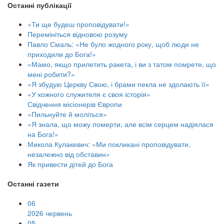
Останні публікації
«Ти ще будеш проповідувати!»
Перемініться відновою розуму
Павло Смаль: «Не було жодного року, щоб люди не
приходили до Бога!»
«Мамо, якщо прилетить ракета, і ви з татом помрете, що
мені робити?»
«Я збудую Церкву Свою, і брами пекла не здолають її»
«У кожного служителя є своя історія»
Свідчення місіонерів Європи
«Пильнуйте й моліться»
«Я знала, що можу померти, але всім серцем надіялася
на Бога!»
Микола Кулакевич: «Ми покликані проповідувати,
незалежно від обставин»
Як привести дітей до Бога
Останні газети
06
2026 червень
05