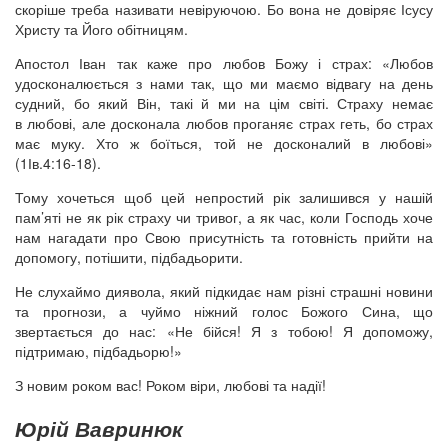
скоріше треба називати невіруючою. Бо вона не довіряє Ісусу
Христу та Його обітницям.
Апостол Іван так каже про любов Божу і страх: «Любов
удосконалюється з нами так, що ми маємо відвагу на день
судний, бо який Він, такі й ми на цім світі. Страху немає
в любові, але досконала любов проганяє страх геть, бо страх
має муку. Хто ж боїться, той не досконалий в любові»
(1Ів.4:16-18).
Тому хочеться щоб цей непростий рік залишився у нашій
пам’яті не як рік страху чи тривог, а як час, коли Господь хоче
нам нагадати про Свою присутність та готовність прийти на
допомогу, потішити, підбадьорити.
Не слухаймо диявола, який підкидає нам різні страшні новини
та прогнози, а чуймо ніжний голос Божого Сина, що
звертається до нас: «Не бійся! Я з тобою! Я допоможу,
підтримаю, підбадьорю!»
З новим роком вас! Роком віри, любові та надії!
Юрій Вавринюк