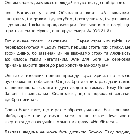
Одним словом, закликають людей готуватися до найгіршого.
Іван Богослов у книзі Об’явлення каже: «А лякливим,
і невірним, і мерзким, і душогубам, і розпусникам, і чарівникам,
і ідолянам, і всім неправдомовцям, їхня частина в озері, що
горить огнем та сіркою, а це друга смерть!» (Об.21:8).
Тут є дивне слово: «лякливим…». Серед страшних гріхів, які
перераховуються у цьому тексті, першим стоїть гріх страху. Це
трохи дивно, бо зазвичай ми не вважаємо страх та лякливість
аж чимось таким негативним. Але для Бога це серйозна
причина закрити двері до раю християнам-боягузам.
Однією з головних причин приходу Ісуса Христа на землю
було бажання небесного Отця забрати отой страх, дати надію
та впевненість, вселити в душі людей оптимізм. Тому Новий
Заповіт і називається Євангелією, що в перекладі означає
«добра новина».
Слово Боже каже, що страх є зброєю диявола. Бог, навпаки,
підбадьорює нас у смутні часи, а не лякає. Ісус часто
звертався до своїх учнів в моменти страху: «Не бійтеся!»
Ляклива людина не може бути дитиною Божою. Таку людину