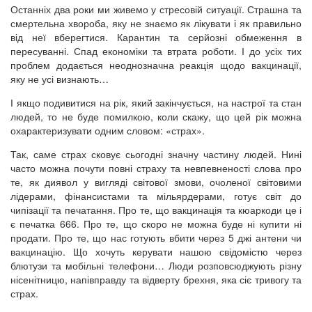
Останніх два роки ми живемо у стресовій ситуації. Страшна та
смертельна хвороба, яку не знаємо як лікувати і як правильно
від неї вберегтися. Карантин та серйозні обмеження в
пересуванні. Спад економіки та втрата роботи. І до усіх тих
проблем додається неоднозначна реакція щодо вакцинації,
яку не усі визнають…
І якщо подивитися на рік, який закінчується, на настрої та стан
людей, то не буде помилкою, коли скажу, що цей рік можна
охарактеризувати одним словом: «страх».
Так, саме страх сковує сьогодні значну частину людей. Нині
часто можна почути повні страху та невпевненості слова про
те, як диявол у вигляді світової змови, очоленої світовими
лідерами, фінансистами та мільярдерами, готує світ до
чипізації та печатання. Про те, що вакцинація та кюаркоди це і
є печатка 666. Про те, що скоро не можна буде ні купити ні
продати. Про те, що нас готують вбити через 5 джі антени чи
вакцинацію. Що хочуть керувати нашою свідомістю через
блютузи та мобільні телефони… Люди розповсюджують різну
нісенітницю, напівправду та відверту брехня, яка сіє тривогу та
страх.