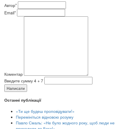
Автор*
Email*
Коментар
Введите сумму 4 + 7
Написати
Останні публікації
«Ти ще будеш проповідувати!»
Перемініться відновою розуму
Павло Смаль: «Не було жодного року, щоб люди не
приходили до Бога!»