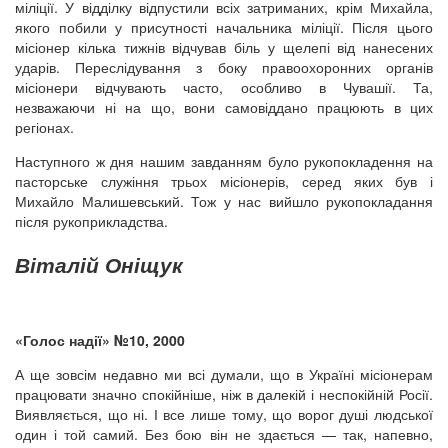
міліції. У відділку відпустили всіх затриманих, крім Михайла,
якого побили у присутності начальника міліції. Після цього
місіонер кілька тижнів відчував біль у щелепі від нанесених
ударів. Переслідування з боку правоохоронних органів
місіонери відчувають часто, особливо в Чувашії. Та,
незважаючи ні на що, вони самовіддано працюють в цих
регіонах.
Наступного ж дня нашим завданням було рукопокладення на
пасторське служіння трьох місіонерів, серед яких був і
Михайло Малишевський. Тож у нас вийшло рукопокладання
після рукоприкладства.
Віталій Оніщук
«Голос надії» №10, 2000
А ще зовсім недавно ми всі думали, що в Україні місіонерам
працювати значно спокійніше, ніж в далекій і неспокійній Росії.
Виявляється, що ні. І все лише тому, що ворог душі людської
один і той самий. Без бою він не здається — так, напевно,