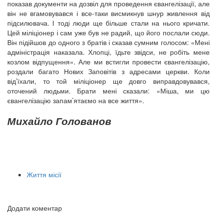
показав документи на дозвіл для проведення євангелізації, але
він не вгамовувався і все-таки висмикнув шнур живлення від
підсилювача. І тоді люди ще більше стали на нього кричати.
Цей міліціонер і сам уже був не радий, що його послали сюди.
Він підійшов до одного з братів і сказав сумним голосом: «Мені
адміністрація наказала. Хлопці, їдьте звідси, не робіть мене
козлом відпущення». Але ми встигли провести євангелізацію,
роздали багато Нових Заповітів з адресами церкви. Коли
від’їхали, то той міліціонер ще довго виправдовувався,
оточений людьми. Брати мені сказали: «Міша, ми цю
євангелізацію запам’ятаємо на все життя».
Михайло Голованов
Життя місії
Додати коментар