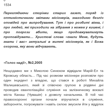
1534
Переглядаючи сторінки старих газет, поряд
із
оптимістичними звітами місіонерів, знаходимо безліч
оповідей про випробування. Тут і про розбиті вікна, і
про людей, які приходили на зібрання з ножем у кишені, і
про погрози вбити, якщо продовжуватимуть
проповідувати… Христові слова «гнали Мене, будуть
гнати і вас» актуальні в житті місіонерів, як і Божа
охорона, яку вони відчувають.
«Голос надії», №2,2005
Нещодавно ми з Миколою Синюком відвідали Марій-Ел та
Кіровську область… Під час розмови місіонери розповіли про
один інцидент з владою, що стався в роботі Михайла
Малишевського, який зі співочою групою в різдвяні дні
проводив євангелізаційні служіння на залізничному вокзалі
міста Канаш (Чувашія) з дозволу начальника. В той час
правоохоронні органи почали втручатися в служіння,
забороняти, погрожувати і навіть силою змусили йти у відділок