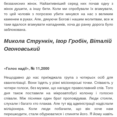
беззахисних жінок. Найактивніший серед них почав одну з
жінок душити, а іншу бити. Коли ми спробували їх вгамувати,
то цей чоловік з погрозою убити кинувся на нас з великим
каменем в руках. Але, дякуючи Богові і нашим молитвам, все ж
таки вдалося вгамувати нападників, хоча до ранку дорога було
заблокована.
Микола Стрункін, Ігор Гробін, Віталій
Огоновський
«Голос надії», № 11,2000
Нещодавно до нас приїжджала група з чотирьох осіб для
євангелізації. Вони їздять у різні місіонерські точки. Співають у
чотири голоси, без музики, що нагадує православний спів. Того
дня також поставили на мікроавтобусі колонку і голосно
співали. Між піснями один брат проповідував. Люди стояли,
слухали і багато хто плакав. Але тут від адміністрації надіслали
міліціонера. Коли люди побачили, що він хоче нам
перешкодити, стали обурюватися і спиняти його. Я йому навіть