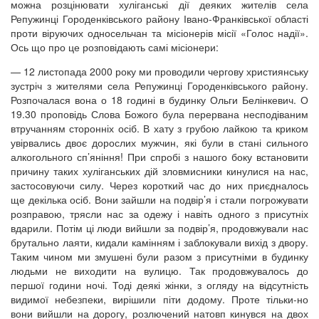
можна розцінювати хуліганські дії деяких жителів села
Репужинці Городенківського району Івано-Франківської області
проти віруючих односельчан та місіонерів місії «Голос надії».
Ось що про це розповідають самі місіонери:
— 12 листопада 2000 року ми проводили чергову християнську
зустріч з жителями села Репужинці Городенківського району.
Розпочалася вона о 18 годині в будинку Ольги Белінкевич. О
19.30 проповідь Слова Божого була перервана несподіваним
втручанням сторонніх осіб. В хату з грубою лайкою та криком
увірвались двоє дорослих мужчин, які були в стані сильного
алкогольного сп’яніння! При спробі з нашого боку встановити
причину таких хуліганських дій зловмисники кинулися на нас,
застосовуючи силу. Через короткий час до них приєдналось
ще декілька осіб. Вони зайшли на подвір’я і стали погрожувати
розправою, трясли нас за одежу і навіть одного з присутніх
вдарили. Потім ці люди вийшли за подвір’я, продовжували нас
брутально лаяти, кидали камінням і заблокували вихід з двору.
Таким чином ми змушені були разом з присутніми в будинку
людьми не виходити на вулицю. Так продовжувалось до
першої години ночі. Тоді деякі жінки, з огляду на відсутність
видимої небезпеки, вирішили піти додому. Проте тільки-но
вони вийшли на дорогу, розлючений натовп кинувся на двох