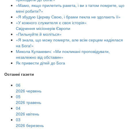
«Мамо, якщо прилетить ракета, і ви з татом помрете, що
мені робити?»
«Я збудую Церкву Свою, і брами пекла не здолають її»
«У кожного служителя є своя історія»
Свідчення місіонерів Європи
«Пильнуйте й моліться»
«Я знала, що можу померти, але всім серцем надіялася
на Бога!»
Микола Кулакевич: «Ми покликані проповідувати,
незалежно від обставин»
Як привести дітей до Бога
Останні газети
06
2026 червень
05
2026 травень
04
2026 квітень
03
2026 березень