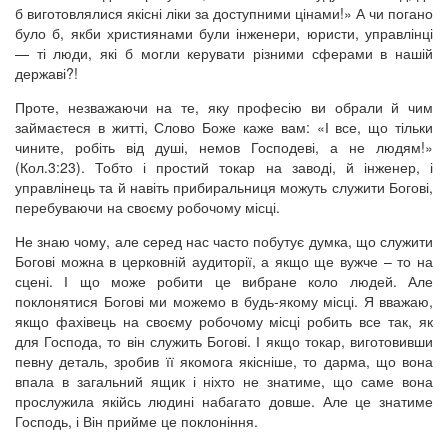
б виготовлялися якісні ліки за доступними цінами!» А чи погано
було б, якби християнами були інженери, юристи, управлінці
— ті люди, які б могли керувати різними сферами в нашій
державі?!
Проте, незважаючи на те, яку професію ви обрали й чим
займаєтеся в житті, Слово Боже каже вам: «І все, що тільки
чините, робіть від душі, немов Господеві, а не людям!»
(Кол.3:23). Тобто і простий токар на заводі, й інженер, і
управлінець та й навіть прибиральниця можуть служити Богові,
перебуваючи на своєму робочому місці.
Не знаю чому, але серед нас часто побутує думка, що служити
Богові можна в церковній аудиторії, а якщо ще вужче – то на
сцені. І що може робити це вибране коло людей. Але
поклонятися Богові ми можемо в будь-якому місці. Я вважаю,
якщо фахівець на своєму робочому місці робить все так, як
для Господа, то він служить Богові. І якщо токар, виготовивши
певну деталь, зробив її якомога якісніше, то дарма, що вона
впала в загальний ящик і ніхто не знатиме, що саме вона
прослужила якійсь людині набагато довше. Але це знатиме
Господь, і Він прийме це поклоніння.