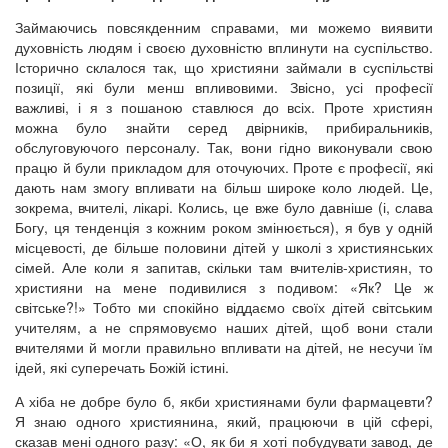
Займаючись повсякденним справами, ми можемо виявити
духовність людям і своєю духовністю вплинути на суспільство.
Історично склалося так, що християни займали в суспільстві
позиції, які були менш впливовими. Звісно, усі професії
важливі, і я з пошаною ставлюся до всіх. Проте християн
можна було знайти серед двірників, прибиральників,
обслуговуючого персоналу. Так, вони гідно виконували свою
працю й були прикладом для оточуючих. Проте є професії, які
дають нам змогу впливати на більш широке коло людей. Це,
зокрема, вчителі, лікарі. Колись, це вже було давніше (і, слава
Богу, ця тенденція з кожним роком змінюється), я був у одній
місцевості, де більше половини дітей у школі з християнських
сімей. Але коли я запитав, скільки там вчителів-християн, то
християни на мене подивилися з подивом: «Як? Це ж
світське?!» Тобто ми спокійно віддаємо своїх дітей світським
учителям, а не спрямовуємо наших дітей, щоб вони стали
вчителями й могли правильно впливати на дітей, не несучи їм
ідей, які суперечать Божій істині.
А хіба не добре було б, якби християнами були фармацевти?
Я знаю одного християнина, який, працюючи в цій сфері,
сказав мені одного разу: «О, як би я хоті побудувати завод, де