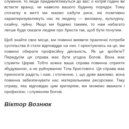
служіння, то люди придивлятимуться до вас: о котрій годині ви
встаєте вранці, чи навколо вашого будинку порядок. Тому
спочатку в житті ми маємо набути риси, які позитивно
характеризуватимуть нас як людину — виховану, культурну,
охайну, чуйну. Якщо ми будемо такими, то нам набагато
легше буде сказати людям про Христа так, щоб бути почутим.
Щоб знайти своє місце, ми повинні виявити практичні потреби
суспільства й стати відповіддю на них. І орієнтуючись на це, ми
повинні обирати професійну діяльність. Як це зробити?
Передусім ця справа має бути угодна Богові. Вона має
служити Церкві. Тобто кожна ваша справа повинна сприяти
збудуванню, а не руйнуванню Тіла Христового. Ця справа має
приносити радість і нам, і оточенню, і, що дуже важливо, вона
повинна забезпечувати нас матеріальними ресурсами. Таку
справу, яка відповідає цим критеріям, ми можемо вважати і
професією, і служінням Богові.
Віктор Вознюк