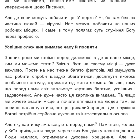
як ми покажемо, виникатиме цікавість чи навпаки —
упередження щодо Писання.
Але де вони можуть побачити це. У церкві? Ні, бо там більша
частина людей — віруючі. Нас можуть побачити на наших
робочих місцях. І саме в тому полягає суть служіння Богу
через професію.
Успішне служіння вимагає часу й посвяти
З юних років ми стоїмо перед дилемою: а де ж наше місце,
ким ми можемо стати? Звісно, бути на своєму місці — дуже
важливо. Проте на нас тисне багато факторів, які змушують
нас робити спроби швидко збагатитися, досягнути якогось
особливого статусу, отримати від життя якомога більше, тому
що перед нами світ змальовує картинку багатих, успішних і
задоволених. Але дуже часто ця картинка вигадана. Та якщо
ми хочете знайти місце й почати впливати на людей там, ви
повинні налаштуватися, що це тривалий процес. Для служіння
Богові потрібна серйозна духовна та інтелектуальна основа.
Але яку картинку змальовують перед нами? Пам’ятаю, колись
у Київ приїжджали люди, через яких Бог діяв у плані зцілення.
Люди каялися, отримували духовне хрещення. Але як