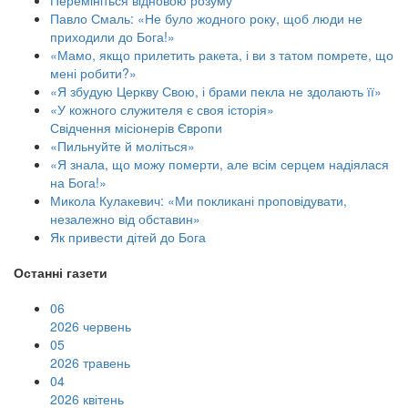
Перемініться відновою розуму
Павло Смаль: «Не було жодного року, щоб люди не
приходили до Бога!»
«Мамо, якщо прилетить ракета, і ви з татом помрете, що
мені робити?»
«Я збудую Церкву Свою, і брами пекла не здолають її»
«У кожного служителя є своя історія»
Свідчення місіонерів Європи
«Пильнуйте й моліться»
«Я знала, що можу померти, але всім серцем надіялася
на Бога!»
Микола Кулакевич: «Ми покликані проповідувати,
незалежно від обставин»
Як привести дітей до Бога
Останні газети
06
2026 червень
05
2026 травень
04
2026 квітень