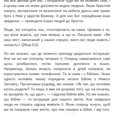
Він все зробив для нас, і потрапити туди ми не можемо самі, і
в цьому нам не може допомогти жодна людина. Лише Христові
смерть, воскресіння та вознесіння на небеса дають нам право
бути з Ним у Царстві Божому. А для нас Бог передбачив інше
завдання — приводити інших людей до Христа.
Люди, які оточують нас, спостерігають за нами. Цікавим є те,
що вони знають, що нам можна, а що ні. Писання каже: «Ви
наш лист, написаний у наших серцях, якого всі люди знають і
читають!» (2Кор.3:2).
Усі ми знаємо, що до кожного приладу додається інструкція.
Але не всі ми спочатку читаємо її. Спершу намагаємося самі
щось розібратися, потім просимо допомоги в інших.
Наприклад, батьки можуть попросити в дітей показати, як
користуватися новим телефоном. Те ж саме і з Біблією. Знаю
одного чоловіка, якому порадили читати Біблію з Нового
Заповіту. Прочитавши родовід, він сказав: «Як так, що чоловіки
когось родили? То якщо я вже не розумію того, що на початку,
як зрозумію те, що далі», — і відклав Біблію вбік. Усі ми знаємо,
що Біблія — то інструкція для нашого життя. Але невіруючі
люди не спішать одразу вивчати її. Вони спершу хочуть, щоб
ми їм показали таке життя, про яке сказано в Біблії. І від того,