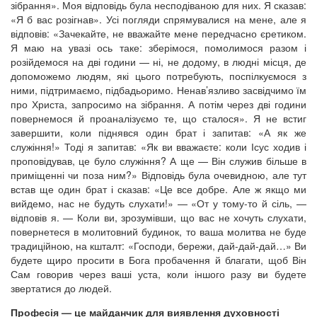
зібрання». Моя відповідь була несподіваною для них. Я сказав:
«Я б вас розігнав». Усі погляди спрямувалися на мене, але я
відповів: «Зачекайте, не вважайте мене передчасно єретиком.
Я маю на увазі ось таке: зберімося, помолимося разом і
розійдемося на дві години — ні, не додому, в людні місця, де
допоможемо людям, які цього потребують, поспілкуємося з
ними, підтримаємо, підбадьоримо. Ненав’язливо засвідчимо їм
про Христа, запросимо на зібрання. А потім через дві години
повернемося й проаналізуємо те, що сталося». Я не встиг
завершити, коли піднявся один брат і запитав: «А як же
служіння!» Тоді я запитав: «Як ви вважаєте: коли Ісус ходив і
проповідував, це було служіння? А ще — Він служив більше в
приміщенні чи поза ним?» Відповідь була очевидною, але тут
встав ще один брат і сказав: «Це все добре. Але ж якщо ми
вийдемо, нас не будуть слухати!» — «От у тому-то й сіль, —
відповів я. — Коли ви, зрозумівши, що вас не хочуть слухати,
повернетеся в молитовний будинок, то ваша молитва не буде
традиційною, на кшталт: «Господи, бережи, дай-дай-дай…» Ви
будете щиро просити в Бога пробачення й благати, щоб Він
Сам говорив через ваші уста, коли іншого разу ви будете
звертатися до людей.
Професія — це майданчик для виявлення духовності