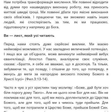
Нам потрібна трансформація мислення. Ми повинні відходити
від думки про нашвидкуруч виконану роботу, яка приносить
миттєві швидкі гроші. Ми повинні дбати про якісне виконання
своїх обов’язків. І працюючи так, ми зможемо навіть інших
людей, які спостерігають за тим, як ми працюємо,
підштовхнути у напрямку до Бога.
Ви — лист, який усі читають
Перед нами стоять дуже серйозні виклики. Ми маємо
неймовірні можливості. У нас закладено величезний потенціал.
І якщо все це об’єднати, може виникнути неймовірний вибух
євангелізації. Апостол Павло, аналізуючи своє служіння,
сказав: «Браття, я себе не вважаю, що я досягнув. Та тільки,
забуваючи те, що позаду, і спішачи до того, що попереду, я
женусь до мети за нагородою високого поклику Божого в
Христі Ісусі» (Фил.3:13-14).
Часто я чую з уст християн таку молитву: «Боже, дай бути хоч
біля порогу дому Твого». Але не цього хоче Бог для нас. Він не
покликав нас для того, щоб ми якось допленталися до Царства
Божого, але для того, щоб ми з чимось туди прийшли. Для
того, щоб ми потрапили в Царство Боже, прийшов Божий Син.