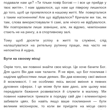
подавали нам це? «Ти тільки повір Богові — і все це прийде у
твоє життя». І нам здавалося, що нам ще півкроку лишилося
до того, щоб це проявлялося в нашому житті. Ми поверталися
з таким натхненням! Але що відбувалося? Кричали ми так, як
там, слова використовували ті самі, але нічого не відбувалося.
Ми повторювали лише зовнішнє, але, як відомо, чемпіонами
стають не на рингу, а в спортивному залі.
Тому щоб досягти успіху в житті та служінні, слід
налаштуватися на ретельну рутинну працю, яка часто не
непомітна й нудна.
Бути на своєму місці
Окрім того, ми повинні знайти своє місце. Це хоче бачити Бог.
Для цього Він дав нам таланти. Я не вірю, що Бог покликав і
наділив здібностями лише деяких. Він дав кожному свої вміння
й можливості. І не особливо якісь високі вміння в певних
духовних сферах. І це може бути вам дано, але цьому має
передувати бажання розвиватися й служити в малому. Ми
повинні навчитися тримати в порядку свій дім і елементарно
забивати цвях. Бо навіть якщо ваше покликання — бути
великим місіонером, то коли ви приїдете на місце свого