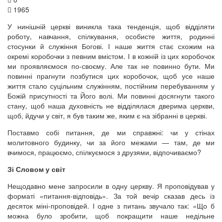
1965
У нинішній церкві виникла така тенденція, щоб відділяти
роботу, навчання, спілкування, особисте життя, родинні
стосунки й служіння Богові. І наше життя стає схожим на
окремі коробочки з певним вмістом. І в кожній із цих коробочок
ми проявляємося по-своєму. Але так не повинно бути. Ми
повинні прагнути позбутися цих коробочок, щоб усе наше
життя стало суцільним служінням, постійним перебуванням у
Божій присутності та Його волі. Ми повинні досягнути такого
стану, щоб наша духовність не відділялася дверима церкви,
щоб, йдучи у світ, я був таким же, яким є на зібранні в церкві.
Поставмо собі питання, де ми справжні: чи у стінах
молитовного будинку, чи за його межами — там, де ми
вчимося, працюємо, спілкуємося з друзями, відпочиваємо?
Зі Словом у світ
Нещодавно мене запросили в одну церкву. Я проповідував у
форматі «питання-відповідь». За той вечір сказав десь із
десяток міні-проповідей. І одне з питань звучало так: «Що б
можна було зробити, щоб покращити наше недільне