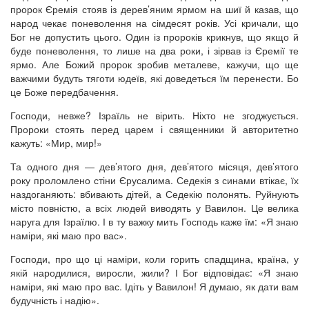
пророк Єремія стояв із дерев’яним ярмом на шиї й казав, що
народ чекає поневолення на сімдесят років. Усі кричали, що
Бог не допустить цього. Один із пророків крикнув, що якщо й
буде поневолення, то лише на два роки, і зірвав із Єремії те
ярмо. Але Божий пророк зробив металеве, кажучи, що ще
важчими будуть тяготи юдеїв, які доведеться їм перенести. Бо
це Боже передбачення.
Господи, невже? Ізраїль не вірить. Ніхто не згоджується.
Пророки стоять перед царем і священники й авторитетно
кажуть: «Мир, мир!»
Та одного дня — дев’ятого дня, дев’ятого місяця, дев’ятого
року проломлено стіни Єрусалима. Седекія з синами втікає, їх
наздоганяють: вбивають дітей, а Седекію полонять. Руйнують
місто повністю, а всіх людей виводять у Вавилон. Це велика
наруга для Ізраїлю. І в ту важку мить Господь каже їм: «Я знаю
наміри, які маю про вас».
Господи, про що ці наміри, коли горить спадщина, країна, у
якій народилися, виросли, жили? І Бог відповідає: «Я знаю
наміри, які маю про вас. Ідіть у Вавилон! Я думаю, як дати вам
будучність і надію».