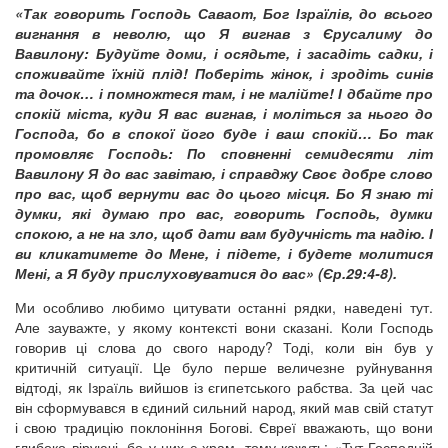
«Так говорить Господь Саваот, Бог Ізраїлів, до всього
вигнання в неволю, що Я вигнав з Єрусалиму до
Вавилону: Будуйте доми, і осядьте, і засадіть садки, і
споживайте їхній плід! Поберіть жінок, і зродіть синів
та дочок… і помножтеся там, і не малійте! І дбайте про
спокій міста, куди Я вас вигнав, і моліться за нього до
Господа, бо в спокої його буде і ваш спокій… Бо так
промовляє Господь: По сповненні семидесяти літ
Вавилону Я до вас завітаю, і справджу Своє добре слово
про вас, щоб вернути вас до цього місця. Бо Я знаю ті
думки, які думаю про вас, говорить Господь, думки
спокою, а не на зло, щоб дати вам будучність та надію. І
ви кликатимете до Мене, і підете, і будете молитися
Мені, а Я буду прислуховуватися до вас» (Єр.29:4-8).
Ми особливо любимо цитувати останні рядки, наведені тут.
Але зауважте, у якому контексті вони сказані. Коли Господь
говорив ці слова до свого народу? Тоді, коли він був у
критичній ситуації. Це було перше величезне руйнування
відтоді, як Ізраїль вийшов із єгипетського рабства. За цей час
він сформувався в єдиний сильний народ, який мав свій статут
і свою традицію поклоніння Богові. Євреї вважають, що вони
глибоко віруючі, бо у них є храм, тому кажуть: «Тут Господній