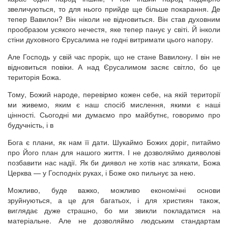
звеличуються, то для нього прийде ще більше покарання. Де
тепер Вавилон? Він ніколи не відновиться. Він став духовним
прообразом усякого нечестя, яке тепер панує у світі. Й інколи
стіни духовного Єрусалима не годні витримати цього напору.
Але Господь у свій час прорік, що не стане Вавилону. І він не
відновиться повіки. А над Єрусалимом засяє світло, бо це
територія Божа.
Тому, Божий народе, перевірмо кожен себе, на якій території
ми живемо, яким є наш спосіб мислення, якими є наші
цінності. Сьогодні ми думаємо про майбутнє, говоримо про
будучність, і в
Бога є плани, як нам її дати. Шукаймо Божих доріг, питаймо
про Його план для нашого життя. І не дозволяймо дияволові
позбавити нас надії. Як би диявол не хотів нас злякати, Божа
Церква — у Господніх руках, і Боже око пильнує за нею.
Можливо, буде важко, можливо економічні основи
зруйнуються, а це для багатьох, і для християн також,
виглядає дуже страшно, бо ми звикли покладатися на
матеріальне. Але не дозволяймо людським стандартам