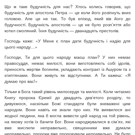
Що ж таке будучність для нас? Хтось колись говорив, що
будучність для апостола Петра — це коли його розіпнуть вниз
головою. Але це не так. То був епізод, який вів його до
будучності. Будучність апостолів — це не було розп’яття або
котел смоляний. Їхня будучність — дванадцять престолів.
Господь каже: «У Мене є план дати будучність і надію для
цього народу…»
Господи, Ти для цього народу маєш план? У них немає
правосуддя, немає милості, вони виготовляють собі ідолів,
приносять жертви богиням, укладають контракт із Ашуром та з
єгиптянами. Вони живуть як відступники. А Ти кажеш: «Я
думаю про вас!»
Тільки в Бога такий рівень милосердя та милості. Коли читаємо
Книгу пророка Єремії до двадцять дев’ятого розділу, то
дивуємося, наскільки Божі стандарти були зневажені цим
народом. Вони навіть не знали про них. Не виявилося ані
жодної людини, яка б могла вивести цей народ на той рівень,
на якому хотів їх бачити Бог. Вони народжувалися в сім’ях, які
вже мислили неправильно, священники вже думали
неправильно, пророки вже пророкували неправильно. Не було