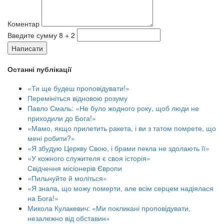
Коментар
Введите сумму 8 + 2
Написати
Останні публікації
«Ти ще будеш проповідувати!»
Перемініться відновою розуму
Павло Смаль: «Не було жодного року, щоб люди не
приходили до Бога!»
«Мамо, якщо прилетить ракета, і ви з татом помрете, що
мені робити?»
«Я збудую Церкву Свою, і брами пекла не здолають її»
«У кожного служителя є своя історія»
Свідчення місіонерів Європи
«Пильнуйте й моліться»
«Я знала, що можу померти, але всім серцем надіялася
на Бога!»
Микола Кулакевич: «Ми покликані проповідувати,
незалежно від обставин»