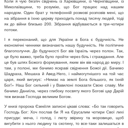
Коли я чую безліч свідчень із Харківщини, із Чернігівщини, із
Миколаївщини, то розумію, що Бог працює над нашим
народом. Один брат у телефонній розмові розповів мені, що
на зібрання в їхню церкву приходить понад тисячу людей, тоді
як до війни близько 200. Зібрання відбуваються в три-чотири
потоки.
І я переконаний, що для України в Бога є будучність. Не
економічні чинники визначають нашу будучність. Не політичне
благополуччя. До будучності Бог вів Ізраїль через полон. Так,
це було важко, треба було пройти через біль і страждання. Але
це був шлях Божого формування, яким він вів народ до миру. І
там, у полоні, ми бачимо яскраві свідчення Божої дії. Бачимо
Шадраха, Мешаха й Авед-Него, і наймогутнішого на той час
царя, який вигукує: «Немає на землі Бога більшого, як їхній
Бог!» Наш Бог сильний і у Вавилоні показати Свою славу. Ми
бачимо Даниїла, через глибоку посвяту якого Богові цар Дарій
теж визнав Господа великим Богом.
У книзі пророка Єзекіїля записні цікаві слова: «Бо так говорить
Господь Бог: Хоч послав би Я на Єрусалим чотири Свої лихі
присуди: меча, і голод, і люту звірину та моровицю, щоб
вигубити з нього людину та скотину, то все-таки залишаться в