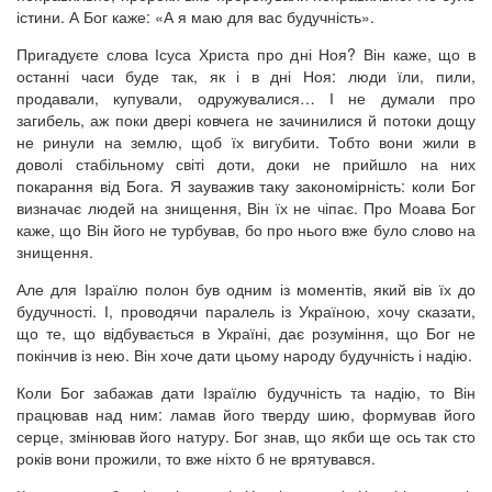
істини. А Бог каже: «А я маю для вас будучність».
Пригадуєте слова Ісуса Христа про дні Ноя? Він каже, що в
останні часи буде так, як і в дні Ноя: люди їли, пили,
продавали, купували, одружувалися… І не думали про
загибель, аж поки двері ковчега не зачинилися й потоки дощу
не ринули на землю, щоб їх вигубити. Тобто вони жили в
доволі стабільному світі доти, доки не прийшло на них
покарання від Бога. Я зауважив таку закономірність: коли Бог
визначає людей на знищення, Він їх не чіпає. Про Моава Бог
каже, що Він його не турбував, бо про нього вже було слово на
знищення.
Але для Ізраїлю полон був одним із моментів, який вів їх до
будучності. І, проводячи паралель із Україною, хочу сказати,
що те, що відбувається в Україні, дає розуміння, що Бог не
покінчив із нею. Він хоче дати цьому народу будучність і надію.
Коли Бог забажав дати Ізраїлю будучність та надію, то Він
працював над ним: ламав його тверду шию, формував його
серце, змінював його натуру. Бог знав, що якби ще ось так сто
років вони прожили, то вже ніхто б не врятувався.