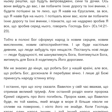
ньому рештки, що будуть випроваджені, сини та дочки. Ось
вони вийдуть до вас, і ви побачите їхню дорогу та їхні вчинки, і
будете потішені за те лихо, що Я навів на Єрусалим, за все,
що Я навів був на нього. І потішать вони вас, коли ви побачите
їхню дорогу та їхні вчинки, і пізнаєте, що не надармо зробив Я
все, що зробив серед нього, говорить Господь Бог» (Єз.14:21-
23).
Тобто в полоні Бог сформує народ із новим серцем, новим
мисленням, новим світосприйняттям. І це буде настільки
дивним, що люди забудуть про нещастя. Постануть нові люди
— люди будущності, які шануватимуть Бога, боятимуться Бога,
житимуть для Бога й ходитимуть Його дорогами.
Ми не знаємо до кінця, що робить Бог у нашій країні, але все,
що робить Бог, досконале й перебуває вічно. І лише дії Божі
принесуть народу істинну втіху.
І останнє, про що хочу сказати. Вавилон у свій час вважав, що
отримав великий тріумф. Але останній розділ книги пророка
Єремії свідчить про його погибель. Пророк каже, що Вавилон
буде, як той камінь, який впаде в море й більше ніколи не
спливе на поверхню, і ніхто його не знайде. Коли Господь
карає один народ іншим, і той інший народ надмірно