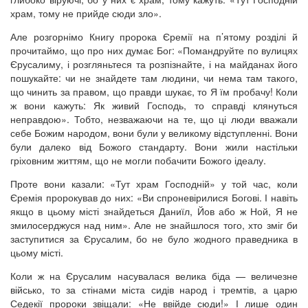
храм, тому не прийде сюди зло».
Але розгорнімо Книгу пророка Єремії на п’ятому розділі й
прочитаймо, що про них думає Бог: «Помандруйте по вулицях
Єрусалиму, і розгляньтеся та розпізнайте, і на майданах його
пошукайте: чи не знайдете там людини, чи нема там такого,
що чинить за правом, що правди шукає, то Я їм пробачу! Коли
ж вони кажуть: Як живий Господь, то справді клянуться
неправдою». Тобто, незважаючи на те, що ці люди вважали
себе Божим народом, вони були у великому відступленні. Вони
були далеко від Божого стандарту. Вони жили настільки
гріховним життям, що не могли побачити Божого ідеалу.
Проте вони казали: «Тут храм Господній» у той час, коли
Єремія пророкував до них: «Ви спроневірилися Богові. І навіть
якщо в цьому місті знайдеться Даниїл, Йов або ж Ной, Я не
змилосерджуся над ним». Але не знайшлося того, хто зміг би
заступитися за Єрусалим, бо не було жодного праведника в
цьому місті.
Коли ж на Єрусалим насувалася велика біда — величезне
військо, то за стінами міста сидів народ і тремтів, а царю
Седекії пророки звіщали: «Не ввійде сюди!» І лише один