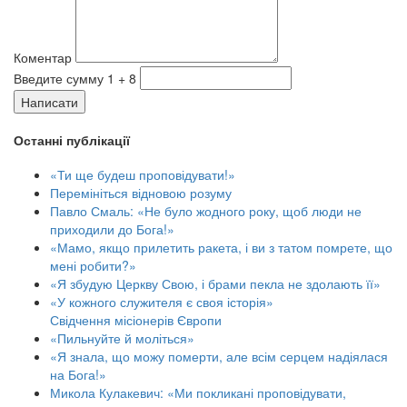
Коментар
Введите сумму 1 + 8
Написати
Останні публікації
«Ти ще будеш проповідувати!»
Перемініться відновою розуму
Павло Смаль: «Не було жодного року, щоб люди не
приходили до Бога!»
«Мамо, якщо прилетить ракета, і ви з татом помрете, що
мені робити?»
«Я збудую Церкву Свою, і брами пекла не здолають її»
«У кожного служителя є своя історія»
Свідчення місіонерів Європи
«Пильнуйте й моліться»
«Я знала, що можу померти, але всім серцем надіялася
на Бога!»
Микола Кулакевич: «Ми покликані проповідувати,