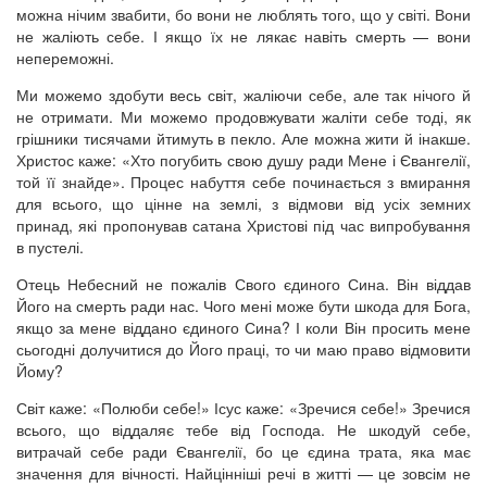
можна нічим звабити, бо вони не люблять того, що у світі. Вони
не жаліють себе. І якщо їх не лякає навіть смерть — вони
непереможні.
Ми можемо здобути весь світ, жаліючи себе, але так нічого й
не отримати. Ми можемо продовжувати жаліти себе тоді, як
грішники тисячами йтимуть в пекло. Але можна жити й інакше.
Христос каже: «Хто погубить свою душу ради Мене і Євангелії,
той її знайде». Процес набуття себе починається з вмирання
для всього, що цінне на землі, з відмови від усіх земних
принад, які пропонував сатана Христові під час випробування
в пустелі.
Отець Небесний не пожалів Свого єдиного Сина. Він віддав
Його на смерть ради нас. Чого мені може бути шкода для Бога,
якщо за мене віддано єдиного Сина? І коли Він просить мене
сьогодні долучитися до Його праці, то чи маю право відмовити
Йому?
Світ каже: «Полюби себе!» Ісус каже: «Зречися себе!» Зречися
всього, що віддаляє тебе від Господа. Не шкодуй себе,
витрачай себе ради Євангелії, бо це єдина трата, яка має
значення для вічності. Найцінніші речі в житті — це зовсім не