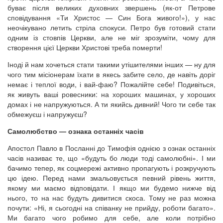
буває після великих духовних звершень (як-от Петрове
сповідування «Ти Христос — Син Бога живого!»), у нас
неочікувано летить стріла спокуси. Петро був готовий стати
одним із стовпів Церкви, але не міг зрозуміти, чому для
створення цієї Церкви Христові треба померти!
Іноді й нам хочеться стати такими утішителями інших — ну для
чого тим місіонерам їхати в якесь забите село, де навіть доріг
немає і теплої води, і вай-фаю? Пожалійте себе! Подивіться,
як живуть ваші ровесники: на хороших машинах, у хороших
домах і не напружуються. А ти якийсь дивний! Чого ти себе так
обмежуєш і напружуєш?
Самолюбство — ознака останніх часів
Апостол Павло в Посланні до Тимофія однією з ознак останніх
часів називає те, що «будуть бо люди тоді самолюбні». І ми
бачимо тепер, як соцмережі активно пропагують і розкручують
цю ідею. Перед нами змальовується певний рівень життя,
якому ми маємо відповідати. І якщо ми будемо нижче від
нього, то на нас будуть дивитися скоса. Тому не раз можна
почути: «Ні, я сьогодні на співанку не прийду, роботи багато».
Ми багато чого робимо для себе, але коли потрібно