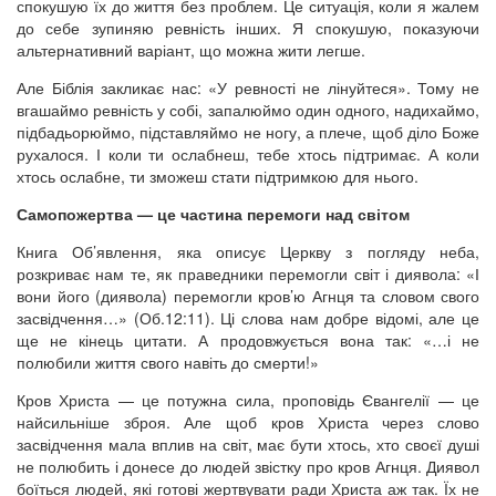
спокушую їх до життя без проблем. Це ситуація, коли я жалем
до себе зупиняю ревність інших. Я спокушую, показуючи
альтернативний варіант, що можна жити легше.
Але Біблія закликає нас: «У ревності не лінуйтеся». Тому не
вгашаймо ревність у собі, запалюймо один одного, надихаймо,
підбадьорюймо, підставляймо не ногу, а плече, щоб діло Боже
рухалося. І коли ти ослабнеш, тебе хтось підтримає. А коли
хтось ослабне, ти зможеш стати підтримкою для нього.
Самопожертва — це частина перемоги над світом
Книга Об’явлення, яка описує Церкву з погляду неба,
розкриває нам те, як праведники перемогли світ і диявола: «І
вони його (диявола) перемогли кров’ю Агнця та словом свого
засвідчення…» (Об.12:11). Ці слова нам добре відомі, але це
ще не кінець цитати. А продовжується вона так: «…і не
полюбили життя свого навіть до смерти!»
Кров Христа — це потужна сила, проповідь Євангелії — це
найсильніше зброя. Але щоб кров Христа через слово
засвідчення мала вплив на світ, має бути хтось, хто своєї душі
не полюбить і донесе до людей звістку про кров Агнця. Диявол
боїться людей, які готові жертвувати ради Христа аж так. Їх не