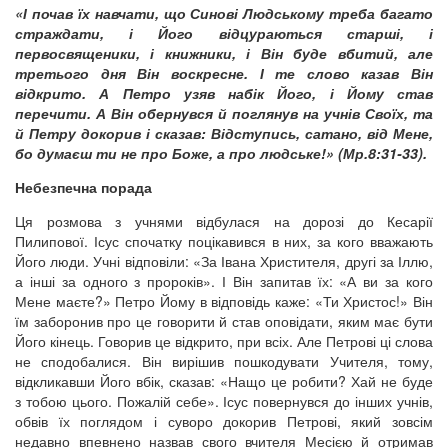
«І почав їх навчати, що Синові Людському треба багато
страждати, і Його відцураються старші, і
первосвященики, і книжники, і Він буде вбитий, але
третього дня Він воскресне. І те слово казав Він
відкрито. А Петро узяв набік Його, і Йому став
перечити. А Він обернувся й поглянув на учнів Своїх, та
й Петру докорив і сказав: Відступись, сатано, від Мене,
бо думаєш ти не про Боже, а про людське!» (Мр.8:31-33).
Небезпечна порада
Ця розмова з учнями відбулася на дорозі до Кесарії
Пилипової. Ісус спочатку поцікавився в них, за кого вважають
Його люди. Учні відповіли: «За Івана Христителя, другі за Іллю,
а інші за одного з пророків». І Він запитав їх: «А ви за кого
Мене маєте?» Петро Йому в відповідь каже: «Ти Христос!» Він
їм заборонив про це говорити й став оповідати, яким має бути
Його кінець. Говорив це відкрито, при всіх. Але Петрові ці слова
не сподобалися. Він вирішив пошкодувати Учителя, тому,
відкликавши Його вбік, сказав: «Нащо це робити? Хай не буде
з тобою цього. Пожалій себе». Ісус повернувся до інших учнів,
обвів їх поглядом і суворо докорив Петрові, який зовсім
недавно впевнено назвав свого вчителя Месією й отримав