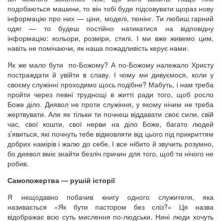
подобаються машини, то він тобі буде підсовувати щораз нову
інформацію про них — ціни, моделі, тюнінг. Ти любиш гарний
одяг — то будеш постійно натикатися на відповідну
інформацію: кольори, розміри, стилі. І ми вже живемо цим,
навіть не помічаючи, як наша пожадливість керує нами.
Як же мало бути по-Божому? А по-Божому належало Христу
постраждати й увійти в славу. І чому ми дивуємося, коли у
своєму служінні проходимо щось подібне? Мабуть, і нам треба
пройти через певні труднощі в житті ради того, щоб росло
Боже діло. Диявол не проти служіння, у якому нічим не треба
жертвувати. Але як тільки ти почнеш віддавати своє сили, свій
час, свої кошти, свої нерви на діло Боже, багато людей
з’явиться, які почнуть тебе відмовляти від цього під прикриттям
добрих намірів і жалю до себе. І все нібито й звучить розумно,
бо диявол вміє знайти безліч причин для того, щоб ти нічого не
робив.
Самопожертва — рушій історії
Я нещодавно побачив книгу одного служителя, яка
називається «Як бути пастором без сліз?» Ця назва
відображає всю суть мислення по-людськи. Нині люди хочуть