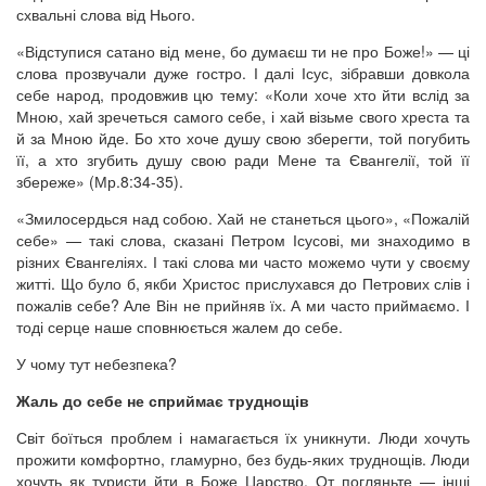
схвальні слова від Нього.
«Відступися сатано від мене, бо думаєш ти не про Боже!» — ці
слова прозвучали дуже гостро. І далі Ісус, зібравши довкола
себе народ, продовжив цю тему: «Коли хоче хто йти вслід за
Мною, хай зречеться самого себе, і хай візьме свого хреста та
й за Мною йде. Бо хто хоче душу свою зберегти, той погубить
її, а хто згубить душу свою ради Мене та Євангелії, той її
збереже» (Мр.8:34-35).
«Змилосердься над собою. Хай не станеться цього», «Пожалій
себе» — такі слова, сказані Петром Ісусові, ми знаходимо в
різних Євангеліях. І такі слова ми часто можемо чути у своєму
житті. Що було б, якби Христос прислухався до Петрових слів і
пожалів себе? Але Він не прийняв їх. А ми часто приймаємо. І
тоді серце наше сповнюється жалем до себе.
У чому тут небезпека?
Жаль до себе не сприймає труднощів
Світ боїться проблем і намагається їх уникнути. Люди хочуть
прожити комфортно, гламурно, без будь-яких труднощів. Люди
хочуть як туристи йти в Боже Царство. От погляньте — інші