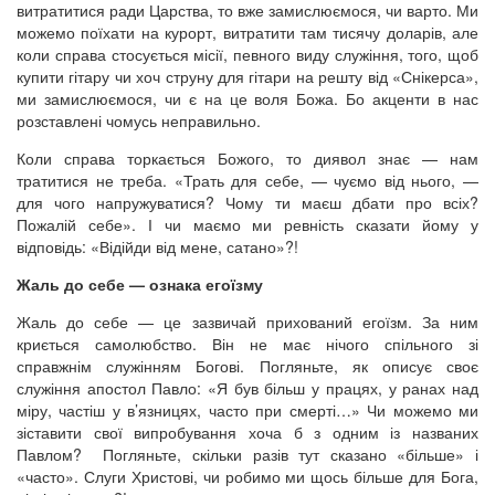
витратитися ради Царства, то вже замислюємося, чи варто. Ми
можемо поїхати на курорт, витратити там тисячу доларів, але
коли справа стосується місії, певного виду служіння, того, щоб
купити гітару чи хоч струну для гітари на решту від «Снікерса»,
ми замислюємося, чи є на це воля Божа. Бо акценти в нас
розставлені чомусь неправильно.
Коли справа торкається Божого, то диявол знає — нам
тратитися не треба. «Трать для себе, — чуємо від нього, —
для чого напружуватися? Чому ти маєш дбати про всіх?
Пожалій себе». І чи маємо ми ревність сказати йому у
відповідь: «Відійди від мене, сатано»?!
Жаль до себе — ознака егоїзму
Жаль до себе — це зазвичай прихований егоїзм. За ним
криється самолюбство. Він не має нічого спільного зі
справжнім служінням Богові. Погляньте, як описує своє
служіння апостол Павло: «Я був більш у працях, у ранах над
міру, частіш у в’язницях, часто при смерті…» Чи можемо ми
зіставити свої випробування хоча б з одним із названих
Павлом? Погляньте, скільки разів тут сказано «більше» і
«часто». Слуги Христові, чи робимо ми щось більше для Бога,