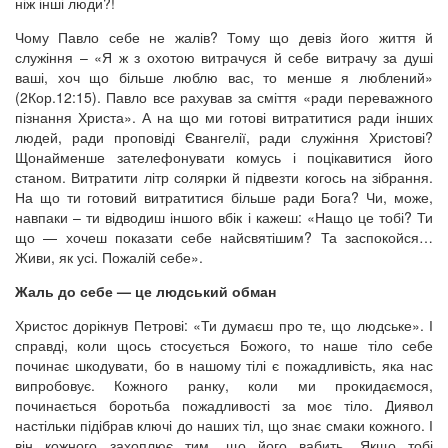
ніж інші люди?!
Чому Павло себе не жалів? Тому що девіз його життя й
служіння – «Я ж з охотою витрачуся й себе витрачу за душі
ваші, хоч що більше люблю вас, то менше я люблений»
(2Кор.12:15). Павло все рахував за сміття «ради переважного
пізнання Христа». А на що ми готові витратитися ради інших
людей, ради проповіді Євангелії, ради служіння Христові?
Щонайменше зателефонувати комусь і поцікавитися його
станом. Витратити літр солярки й підвезти когось на зібрання.
На що ти готовий витратитися більше ради Бога? Чи, може,
навпаки – ти відводиш іншого вбік і кажеш: «Нащо це тобі? Ти
що — хочеш показати себе найсвятішим? Та заспокойся…
Живи, як усі. Пожалій себе».
Жаль до себе — це людський обман
Христос дорікнув Петрові: «Ти думаєш про те, що людське». І
справді, коли щось стосується Божого, то наше тіло себе
починає шкодувати, бо в нашому тілі є пожадливість, яка нас
випробовує. Кожного ранку, коли ми прокидаємося,
починається боротьба пожадливості за моє тіло. Диявол
настільки підібрав ключі до наших тіл, що знає смаки кожного. І
він кожного захоплює тим, що його вабить. Якщо тобі