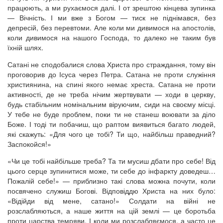
працюють, а ми рухаємося далі. І от зрештою кінцева зупинка
— Вічність. І ми вже з Богом — тиск не піднімався, без
депресій, без перевтоми. Але коли ми дивимося на апостолів,
коли дивимося на нашого Господа, то далеко не таким був
їхній шлях.
Сатані не сподобалися слова Христа про страждання, тому він
проговорив до Ісуса через Петра. Сатана не проти служіння
християнина, на спині якого немає хреста. Сатана не проти
активності, де не треба нічим жертвувати — ходи в церкву,
будь стабільним номінальним віруючим, сиди на своєму місці.
У тебе не буде проблем, поки ти не станеш воювати за діло
Боже. І тоді ти побачиш, що раптом виявиться багато людей,
які скажуть: «Для чого це тобі? Ти що, найбільш праведний?
Заспокойся!»
«Чи це тобі найбільше треба? Та ти мусиш дбати про себе! Від
цього серце зупинитися може, ти себе до інфаркту доведеш…
Пожалій себе!» — приблизно такі слова можна почути, коли
посвячено служиш Богові. Відповіддю Христа на них було:
«Відійди від мене, сатано!» Солдати на війні не
розслабляються, а наше життя на цій землі — це боротьба
проти царства темряви. І коли ми розслабляємося, а часто це