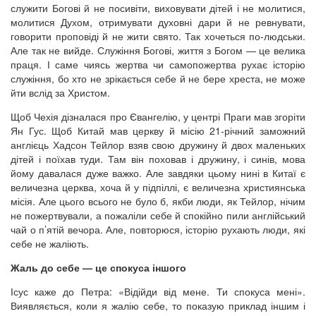
служити Богові й не посивіти, виховувати дітей і не молитися,
молитися Духом, отримувати духовні дари й не ревнувати,
говорити проповіді й не жити свято. Так хочеться по-людськи.
Але так не вийде. Служіння Богові, життя з Богом — це велика
праця. І саме чиясь жертва чи самопожертва рухає історію
служіння, бо хто не зрікається себе й не бере хреста, не може
йти вслід за Христом.
Щоб Чехія дізналася про Євангелію, у центрі Праги мав згоріти
Ян Гус. Щоб Китай мав церкву й місію 21-річний заможний
англієць Хадсон Тейлор взяв свою дружину й двох маленьких
дітей і поїхав туди. Там він поховав і дружину, і синів, мова
йому давалася дуже важко. Але завдяки цьому нині в Китаї є
величезна церква, хоча й у підпіллі, є величезна християнська
місія. Але цього всього не було б, якби люди, як Тейлор, нічим
не пожертвували, а пожаліли себе й спокійно пили англійський
чай о п’ятій вечора. Але, повторюся, історію рухають люди, які
себе не жаліють.
Жаль до себе — це спокуса іншого
Ісус каже до Петра: «Відійди від мене. Ти спокуса мені».
Виявляється, коли я жалію себе, то показую приклад іншим і